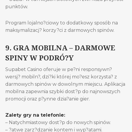
punktów.
Program lojalno?ciowy to dodatkowy sposób na
maksymalizacj? korzy?ci z darmowych spinów.
9. GRA MOBILNA – DARMOWE
SPINY W PODRÓ?Y
Supabet Casino oferuje w pe?ni responsywn?
wersj? mobiln?, dzi?ki której mo?esz korzysta? z
darmowych spinów w dowolnym miejscu. Aplikacja
mobilna zapewnia szybki dost?p do najnowszych
promocji oraz p?ynne dzia?anie gier.
Zalety gry na telefonie:
– Natychmiastowy dost?p do nowych spinów.
– ?atwe zarz?dzanie kontem i wyp?atami.