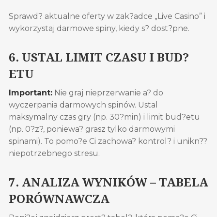
Sprawd? aktualne oferty w zak?adce „Live Casino” i
wykorzystaj darmowe spiny, kiedy s? dost?pne.
6. USTAL LIMIT CZASU I BUD?
ETU
Important:
Nie graj nieprzerwanie a? do
wyczerpania darmowych spinów. Ustal
maksymalny czas gry (np. 30?min) i limit bud?etu
(np. 0?z?, poniewa? grasz tylko darmowymi
spinami). To pomo?e Ci zachowa? kontrol? i unikn??
niepotrzebnego stresu.
7. ANALIZA WYNIKÓW – TABELA
PORÓWNAWCZA