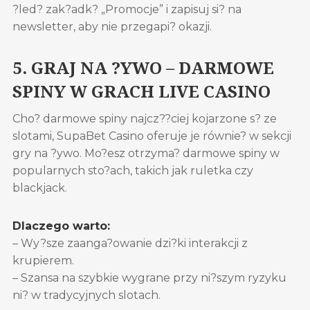
?led? zak?adk? „Promocje” i zapisuj si? na
newsletter, aby nie przegapi? okazji.
5. GRAJ NA ?YWO – DARMOWE
SPINY W GRACH LIVE CASINO
Cho? darmowe spiny najcz??ciej kojarzone s? ze
slotami, SupaBet Casino oferuje je równie? w sekcji
gry na ?ywo. Mo?esz otrzyma? darmowe spiny w
popularnych sto?ach, takich jak ruletka czy
blackjack.
Dlaczego warto:
– Wy?sze zaanga?owanie dzi?ki interakcji z
krupierem.
– Szansa na szybkie wygrane przy ni?szym ryzyku
ni? w tradycyjnych slotach.