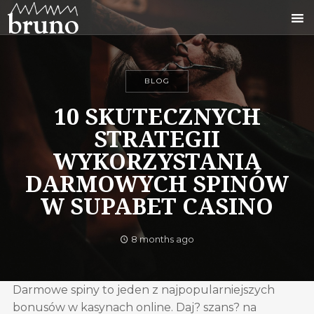
BLOG
10 SKUTECZNYCH
STRATEGII
WYKORZYSTANIA
DARMOWYCH SPINÓW
W SUPABET CASINO
8 months ago
Darmowe spiny to jeden z najpopularniejszych
bonusów w kasynach online. Daj? szans? na