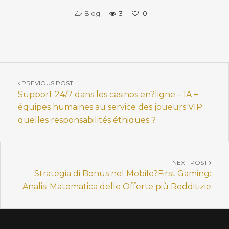
Blog
3
0
PREVIOUS POST
Support 24/7 dans les casinos en?ligne – IA +
équipes humaines au service des joueurs VIP :
quelles responsabilités éthiques ?
NEXT POST
Strategia di Bonus nel Mobile?First Gaming:
Analisi Matematica delle Offerte più Redditizie