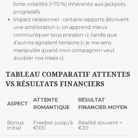
forte volatilité (>70 %) inhérente aux jackpots
progressifs.
Impact relationnel : certains rapports décrivent
une amélioration (« on apprend mieux
communiquer sous pression »), tandis que
d’autres signalent tensions (« je me sens
manipulée quand mon compagnon veut
doubler nos mises »).
TABLEAU COMPARATIF ATTENTES
VS RÉSULTATS FINANCIERS
ATTENTE
RÉSULTAT
ASPECT
ROMANTIQUE
FINANCIER MOYEN
Bonus
Freebet jusqu’à
Réalité souvent <
initial
€100
€30