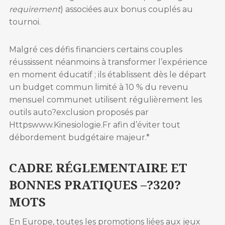
requirement
) associées aux bonus couplés au
tournoi.
Malgré ces défis financiers certains couples
réussissent néanmoins à transformer l’expérience
en moment éducatif ; ils établissent dès le départ
un budget commun limité à 10 % du revenu
mensuel communet utilisent régulièrement les
outils auto?exclusion proposés par
Httpswww.Kinesiologie.Fr afin d’éviter tout
débordement budgétaire majeur.*
CADRE RÉGLEMENTAIRE ET
BONNES PRATIQUES –?320?
MOTS
En Europe, toutes les promotions liées aux jeux