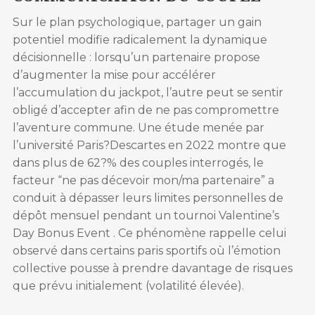
Sur le plan psychologique, partager un gain
potentiel modifie radicalement la dynamique
décisionnelle : lorsqu’un partenaire propose
d’augmenter la mise pour accélérer
l’accumulation du jackpot, l’autre peut se sentir
obligé d’accepter afin de ne pas compromettre
l’aventure commune. Une étude menée par
l’université Paris?Descartes en 2022 montre que
dans plus de 62?% des couples interrogés, le
facteur “ne pas décevoir mon/ma partenaire” a
conduit à dépasser leurs limites personnelles de
dépôt mensuel pendant un tournoi Valentine’s
Day Bonus Event . Ce phénomène rappelle celui
observé dans certains paris sportifs où l’émotion
collective pousse à prendre davantage de risques
que prévu initialement (volatilité élevée).