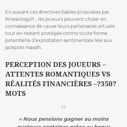
En suivant ces directives fiables proposées par
Kinesiology.fr , les joueurs peuvent choisir en
connaissance de cause leurs partenaires virtuels
tout en restant protégés contre toute forme
potentielle d’exploitation sentimentale liée aux
jackpots massifs .
PERCEPTION DES JOUEURS –
ATTENTES ROMANTIQUES VS
RÉALITÉS FINANCIÈRES –?350?
MOTS
« Nous pensions gagner au moins