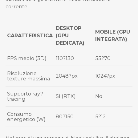
corrente.
DESKTOP
MOBILE (GPU
CARATTERISTICA
(GPU
INTEGRATA)
DEDICATA)
FPS medio (3D)
110?130
55?70
Risoluzione
2048?px
1024?px
texture massima
Supporto ray?
Sì (RTX)
No
tracing
Consumo
80?150
5?12
energetico (W)