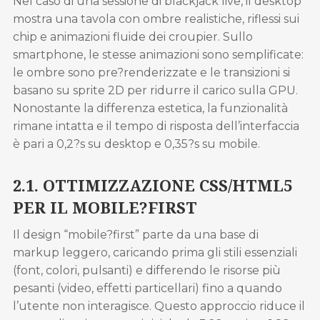
Nel caso di una sessione di blackjack live, il desktop
mostra una tavola con ombre realistiche, riflessi sui
chip e animazioni fluide dei croupier. Sullo
smartphone, le stesse animazioni sono semplificate:
le ombre sono pre?renderizzate e le transizioni si
basano su sprite 2D per ridurre il carico sulla GPU.
Nonostante la differenza estetica, la funzionalità
rimane intatta e il tempo di risposta dell’interfaccia
è pari a 0,2?s su desktop e 0,35?s su mobile.
2.1. OTTIMIZZAZIONE CSS/HTML5
PER IL MOBILE?FIRST
Il design “mobile?first” parte da una base di
markup leggero, caricando prima gli stili essenziali
(font, colori, pulsanti) e differendo le risorse più
pesanti (video, effetti particellari) fino a quando
l’utente non interagisce. Questo approccio riduce il