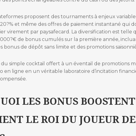
lateformes proposent des tournaments à enjeux variable
 20?% et même des offres de paiement instantané qui d
r virement par paysafecard. La diversification est telle q
?000?€ de bonus cumulés sur la première année, incluan
 bonus de dépôt sans limite et des promotions saisonniè
 du simple cocktail offert à un éventail de promotions mu
o en ligne en un véritable laboratoire d’incitation finan
écompensée.
QUOI LES BONUS BOOSTENT
ENT LE ROI DU JOUEUR DE