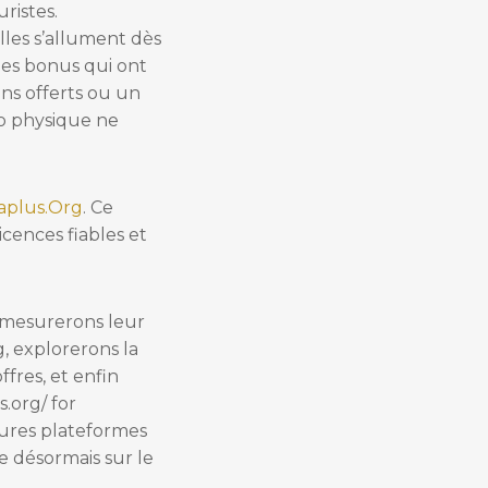
ristes.
elles s’allument dès
 les bonus qui ont
ns offerts ou un
o physique ne
aplus.Org
. Ce
icences fiables et
s mesurerons leur
, explorerons la
ffres, et enfin
.org/ for
leures plateformes
e désormais sur le