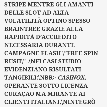
STRIPE MENTRE GLI AMANTI
DELLE SLOT AD ALTA
VOLATILITÀ OPTINO SPESSO
BRAINTREE GRAZIE ALLA
RAPIDITÀ D’ACCREDITO
NECESSARIA DURANTE
CAMPAGNE FLASH \”FREE SPIN
RUSH\” .\NFI CASI STUDIO
EVIDENZIANO RISULTATI
TANGIBILI:\NBR>
CASINOX
,
OPERANTE SOTTO LICENZA
CURAÇAO MA MIRANTE AI
CLIENTI ITALIANI,\NINTEGRÒ