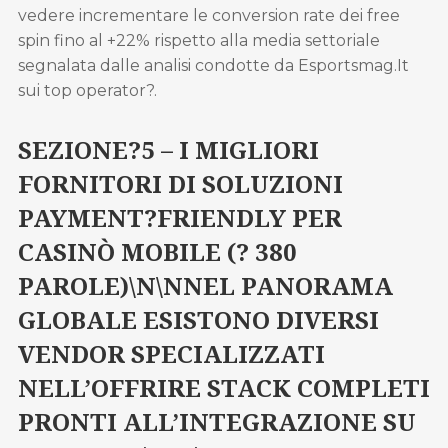
vedere incrementare le conversion rate dei free
spin fino al +22% rispetto alla media settoriale
segnalata dalle analisi condotte da Esportsmag.It
sui top operator?.
SEZIONE?5 – I MIGLIORI
FORNITORI DI SOLUZIONI
PAYMENT?FRIENDLY PER
CASINÒ MOBILE (? 380
PAROLE)\N\NNEL PANORAMA
GLOBALE ESISTONO DIVERSI
VENDOR SPECIALIZZATI
NELL’OFFRIRE STACK COMPLETI
PRONTI ALL’INTEGRAZIONE SU