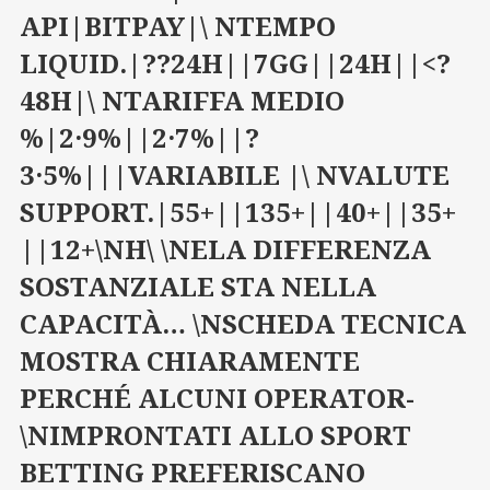
API|BITPAY|\ NTEMPO
LIQUID.|??24H||7GG||24H||<?
48H|\ NTARIFFA MEDIO
%|2·9%||2·7%||?
3·5%|||VARIABILE |\ NVALUTE
SUPPORT.|55+||135+||40+||35+
||12+\NH\ \NELA DIFFERENZA
SOSTANZIALE STA NELLA
CAPACITÀ… \NSCHEDA TECNICA
MOSTRA CHIARAMENTE
PERCHÉ ALCUNI OPERATOR­
\NIMPRONTATI ALLO SPORT
BETTING PREFERISCANO