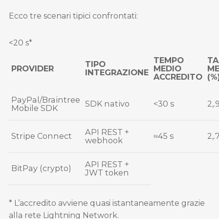
Ecco tre scenari tipici confrontati:
<20 s*
TEMPO
TA
TIPO
PROVIDER
MEDIO
ME
INTEGRAZIONE
ACCREDITO
(%
PayPal/Braintree
SDK nativo
<30 s
2,.
Mobile SDK
API REST +
Stripe Connect
≈45 s
2,.
webhook
API REST +
BitPay (crypto)
JWT token
* L’accredito avviene quasi istantaneamente grazie
alla rete Lightning Network.