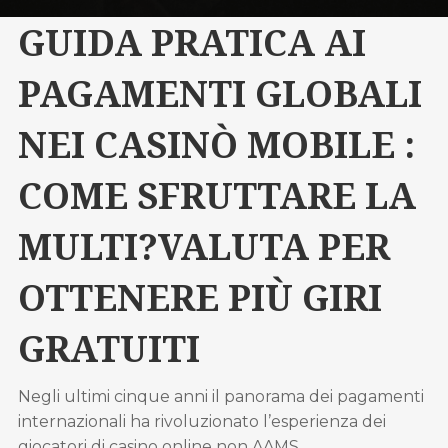
GUIDA PRATICA AI
PAGAMENTI GLOBALI
NEI CASINÒ MOBILE :
COME SFRUTTARE LA
MULTI?VALUTA PER
OTTENERE PIÙ GIRI
GRATUITI
Negli ultimi cinque anni il panorama dei pagamenti
internazionali ha rivoluzionato l’esperienza dei
giocatori di casino online non AAMS.