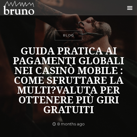
BLOG
GUIDA PRATICA AI
PAGAMENTI GLOBALI
NEI CASINÒ MOBILE :
COME SFRUTTARE LA
MULTI?VALUTA PER
OTTENERE PIÙ GIRI
GRATUITI
8 months ago