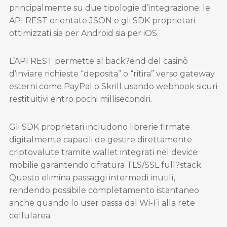
principalmente su due tipologie d’integrazione: le
API REST orientate JSON e gli SDK proprietari
ottimizzati sia per Android sia per iOS.
L’API REST permette al back?end del casinò
d’inviare richieste “deposita” o “ritira” verso gateway
esterni come PayPal o Skrill usando webhook sicuri
restituitivi entro pochi millisecondri.
Gli SDK proprietari includono librerie firmate
digitalmente capacili de gestire direttamente
criptovalute tramite wallet integrati nel device
mobilie garantendo cifratura TLS/SSL full?stack.
Questo elimina passaggi intermedi inutilì,
rendendo possibile completamento istantaneo
anche quando lo user passa dal Wi-Fi alla rete
cellularea.