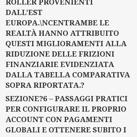
ROLLER PROVENIENTI
DALL’EST
EUROPA.\NCENTRAMBE LE
REALTÀ HANNO ATTRIBUITO
QUESTI MIGLIORAMENTI ALLA
RIDUZIONE DELLE FRIZIONI
FINANZIARIE EVIDENZIATA
DALLA TABELLA COMPARATIVA
SOPRA RIPORTATA.?
SEZIONE?6 – PASSAGGI PRATICI
PER CONFIGURARE IL PROPRIO
ACCOUNT CON PAGAMENTI
GLOBALI E OTTENERE SUBITO I