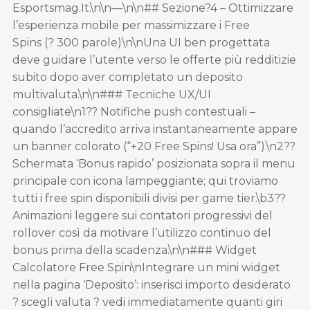
Esportsmag.It.\n\n—\n\n## Sezione?4 – Ottimizzare
l’esperienza mobile per massimizzare i Free
Spins (? 300 parole)\n\nUna UI ben progettata
deve guidare l’utente verso le offerte più redditizie
subito dopo aver completato un deposito
multivaluta.\n\n### Tecniche UX/UI
consigliate\n1?? Notifiche push contestuali –
quando l’accredito arriva instantaneamente appare
un banner colorato (“+20 Free Spins! Usa ora”).\n2??
Schermata ‘Bonus rapido’ posizionata sopra il menu
principale con icona lampeggiante; qui troviamo
tutti i free spin disponibili divisi per game tier.\b3??
Animazioni leggere sui contatori progressivi del
rollover così da motivare l’utilizzo continuo del
bonus prima della scadenza.\n\n### Widget
Calcolatore Free Spin\nIntegrare un mini widget
nella pagina ‘Deposito’: inserisci importo desiderato
? scegli valuta ? vedi immediatamente quanti giri