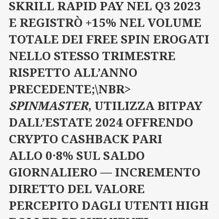
SKRILL RAPID PAY NEL Q3 2023
E REGISTRÒ +15% NEL VOLUME
TOTALE DEI FREE SPIN EROGATI
NELLO STESSO TRIMESTRE
RISPETTO ALL’ANNO
PRECEDENTE;\NBR>
SPINMASTER
, UTILIZZA BITPAY
DALL’ESTATE 2024 OFFRENDO
CRYPTO CASHBACK PARI
ALLO 0·8% SUL SALDO
GIORNALIERO — INCREMENTO
DIRETTO DEL VALORE
PERCEPITO DAGLI UTENTI HIGH