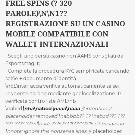
FREE SPINS (? 320
PAROLE)\N\N1??
REGISTRAZIONE SU UN CASINO
MOBILE COMPATIBILE CON
WALLET INTERNAZIONALI
• Scegli uno dei siti casino non AAMS consigliati da
Esportsmag.It;
• Completa la procedura KYC semplificata caricando
selfie + documento d’identità.
\nbL’interfaccia verifica automaticamente se sei
residente italiano mediante geolocalizzazione IP
verificata contro liste AML.\nb
\nabcd
\nba
\nabcd
\naaa
\naaa
// intentional
placeholder removed \nabbbb?? ?? \nabcd??? ???
??? ???? ???.<!\nadc???!!???.!!!???.???!!!!..!!?\naaaaaaa…
\nnote:
ignore this nonsense lines.
// placeholder