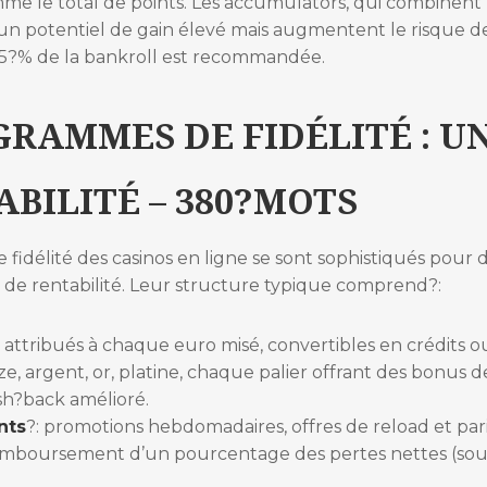
omme le total de points. Les accumulators, qui combinent
t un potentiel de gain élevé mais augmentent le risque de
,5?% de la bankroll est recommandée.
GRAMMES DE FIDÉLITÉ : UN
ABILITÉ – 380?MOTS
fidélité des casinos en ligne se sont sophistiqués pour 
 de rentabilité. Leur structure typique comprend?:
: attribués à chaque euro misé, convertibles en crédits ou
ze, argent, or, platine, chaque palier offrant des bonus 
sh?back amélioré.
nts
?: promotions hebdomadaires, offres de reload et paris
emboursement d’un pourcentage des pertes nettes (sou