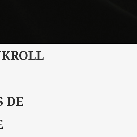
ANKROLL
 DE
E