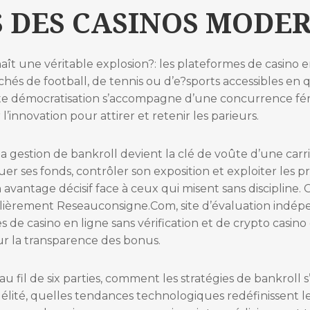
S DES CASINOS MODE
naît une véritable explosion?: les plateformes de casino e
és de football, de tennis ou d’e?sports accessibles en q
tte démocratisation s’accompagne d’une concurrence fé
l’innovation pour attirer et retenir les parieurs.
la gestion de bankroll devient la clé de voûte d’une carr
ouer ses fonds, contrôler son exposition et exploiter les
 avantage décisif face à ceux qui misent sans discipline. C’
lièrement Reseauconsigne.Com, site d’évaluation indépe
es de casino en ligne sans vérification et de crypto casino
ur la transparence des bonus.
u fil de six parties, comment les stratégies de bankroll s
lité, quelles tendances technologiques redéfinissent l