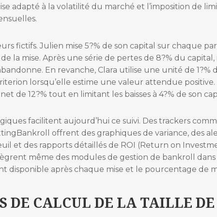
 adapté à la volatilité du marché et l’imposition de lim
ensuelles.
s fictifs. Julien mise 5?% de son capital sur chaque pari
 de la mise. Après une série de pertes de 8?% du capital, 
abandonne. En revanche, Clara utilise une unité de 1?% d
riterion lorsqu’elle estime une valeur attendue positive. 
net de 12?% tout en limitant les baisses à 4?% de son capi
ogiques facilitent aujourd’hui ce suivi. Des trackers co
ttingBankroll offrent des graphiques de variance, des al
il et des rapports détaillés de ROI (Return on Investme
ntègrent même des modules de gestion de bankroll dans l
ant disponible après chaque mise et le pourcentage de
 DE CALCUL DE LA TAILLE DE