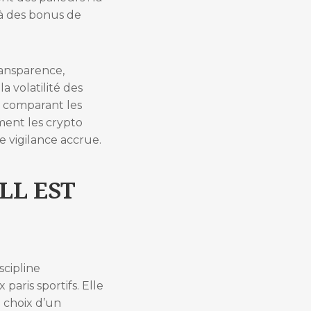
s à des bonus de
ransparence,
a volatilité des
n comparant les
ment les crypto
 vigilance accrue.
LL EST
scipline
aris sportifs. Elle
e choix d’un