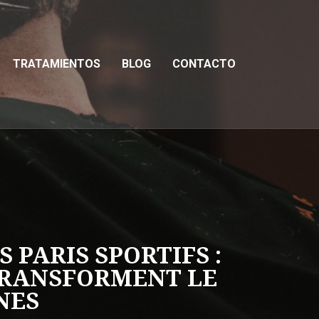
TRATAMIENTOS
BLOG
CONTACTO
 PARIS SPORTIFS :
TRANSFORMENT LE
NES