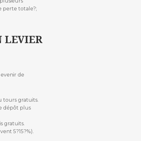
 plusieurs
 perte totale?;
 LEVIER
devenir de
 tours gratuits.
de dépôt plus
 gratuits.
vent 5?15?%).