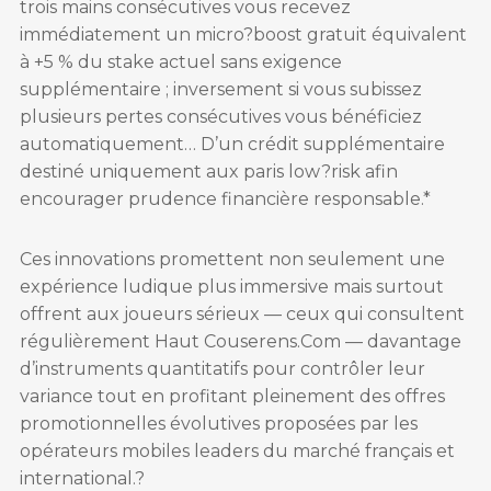
trois mains consécutives vous recevez
immédiatement un micro?boost gratuit équivalent
à +5 % du stake actuel sans exigence
supplémentaire ; inversement si vous subissez
plusieurs pertes consécutives vous bénéficiez
automatiquement… D’un crédit supplémentaire
destiné uniquement aux paris low?risk afin
encourager prudence financière responsable.*
Ces innovations promettent non seulement une
expérience ludique plus immersive mais surtout
offrent aux joueurs sérieux — ceux qui consultent
régulièrement Haut Couserens.Com — davantage
d’instruments quantitatifs pour contrôler leur
variance tout en profitant pleinement des offres
promotionnelles évolutives proposées par les
opérateurs mobiles leaders du marché français et
international.?