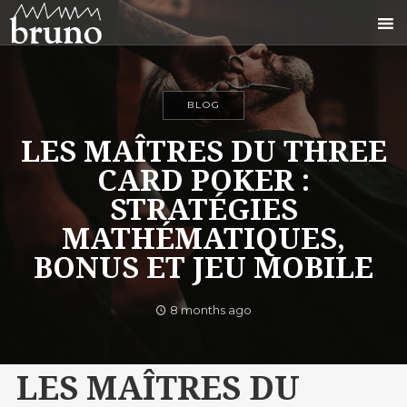
BLOG
LES MAÎTRES DU THREE
CARD POKER :
STRATÉGIES
MATHÉMATIQUES,
BONUS ET JEU MOBILE
8 months ago
LES MAÎTRES DU