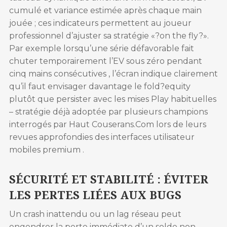
cumulé et variance estimée après chaque main
jouée ; ces indicateurs permettent au joueur
professionnel d’ajuster sa stratégie «?on the fly?».
Par exemple lorsqu’une série défavorable fait
chuter temporairement l’EV sous zéro pendant
cinq mains consécutives , l’écran indique clairement
qu’il faut envisager davantage le fold?equity
plutôt que persister avec les mises Play habituelles
– stratégie déjà adoptée par plusieurs champions
interrogés par Haut Couserans.Com lors de leurs
revues approfondies des interfaces utilisateur
mobiles premium .
SÉCURITÉ ET STABILITÉ : ÉVITER
LES PERTES LIÉES AUX BUGS
Un crash inattendu ou un lag réseau peut
engendrer la perte immédiate d’un solde non