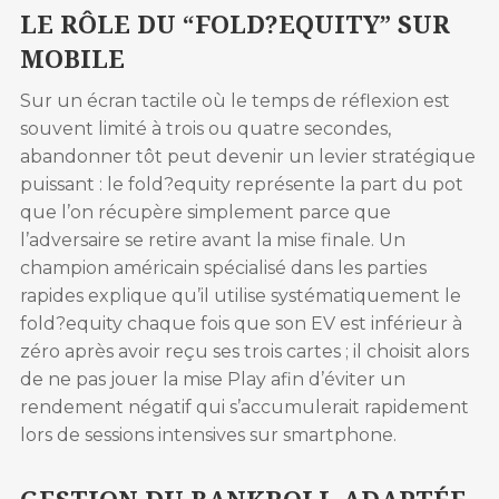
LE RÔLE DU “FOLD?EQUITY” SUR
MOBILE
Sur un écran tactile où le temps de réflexion est
souvent limité à trois ou quatre secondes,
abandonner tôt peut devenir un levier stratégique
puissant : le fold?equity représente la part du pot
que l’on récupère simplement parce que
l’adversaire se retire avant la mise finale. Un
champion américain spécialisé dans les parties
rapides explique qu’il utilise systématiquement le
fold?equity chaque fois que son EV est inférieur à
zéro après avoir reçu ses trois cartes ; il choisit alors
de ne pas jouer la mise Play afin d’éviter un
rendement négatif qui s’accumulerait rapidement
lors de sessions intensives sur smartphone.