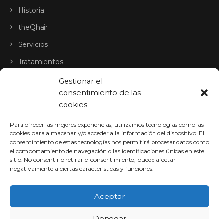
Historia
theQhair
Servicios
Tratamientos
Blog
Gestionar el
consentimiento de las
Contacto
cookies
Para ofrecer las mejores experiencias, utilizamos tecnologías como las
Calle Almte. Baldasano, 8, 30204
cookies para almacenar y/o acceder a la información del dispositivo. El
consentimiento de estas tecnologías nos permitirá procesar datos como
Cartagena, Murcia
el comportamiento de navegación o las identificaciones únicas en este
Lunes – Viernes: 9:30 – 13:30, 16:30 – 20:30
sitio. No consentir o retirar el consentimiento, puede afectar
Sábado: 9:30 – 14:00
negativamente a ciertas características y funciones.
Teléfono:
968 12 64 40
Aceptar
Denegar