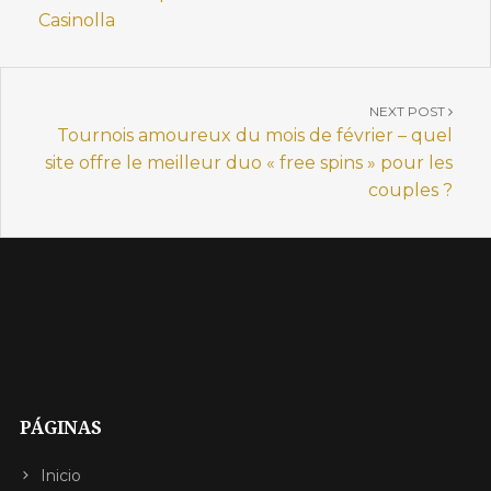
Casinolla
NEXT POST
Tournois amoureux du mois de février – quel
site offre le meilleur duo « free spins » pour les
couples ?
PÁGINAS
Inicio