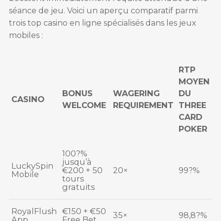
séance de jeu. Voici un aperçu comparatif parmi
trois top casino en ligne spécialisés dans les jeux
mobiles :
RTP
MOYEN
BONUS
WAGERING
DU
CASINO
WELCOME
REQUIREMENT
THREE
CARD
POKER
100?%
jusqu’à
LuckySpin
€200 + 50
20×
99?%
Mobile
tours
gratuits
RoyalFlush
€150 + €50
35×
98,8?%
App
Free Bet