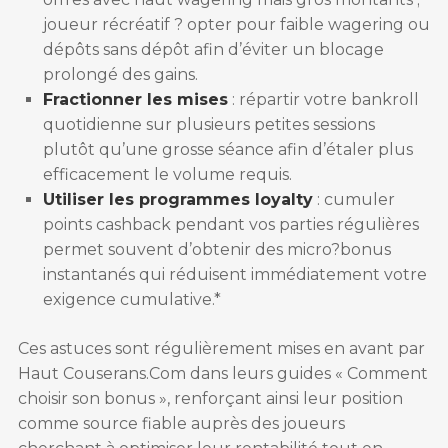
joueur récréatif ? opter pour faible wagering ou
dépôts sans dépôt afin d’éviter un blocage
prolongé des gains.
Fractionner les mises
: répartir votre bankroll
quotidienne sur plusieurs petites sessions
plutôt qu’une grosse séance afin d’étaler plus
efficacement le volume requis.
Utiliser les programmes loyalty
: cumuler
points cashback pendant vos parties régulières
permet souvent d’obtenir des micro?bonus
instantanés qui réduisent immédiatement votre
exigence cumulative.*
Ces astuces sont régulièrement mises en avant par
Haut Couserans.Com dans leurs guides « Comment
choisir son bonus », renforçant ainsi leur position
comme source fiable auprès des joueurs