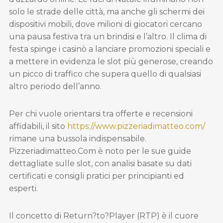
solo le strade delle città, ma anche gli schermi dei
dispositivi mobili, dove milioni di giocatori cercano
una pausa festiva tra un brindisi e l’altro. Il clima di
festa spinge i casinò a lanciare promozioni speciali e
a mettere in evidenza le slot più generose, creando
un picco di traffico che supera quello di qualsiasi
altro periodo dell’anno.
Per chi vuole orientarsi tra offerte e recensioni
affidabili, il sito
https://www.pizzeriadimatteo.com/
rimane una bussola indispensabile.
Pizzeriadimatteo.Com è noto per le sue guide
dettagliate sulle slot, con analisi basate su dati
certificati e consigli pratici per principianti ed
esperti.
Il concetto di Return?to?Player (RTP) è il cuore