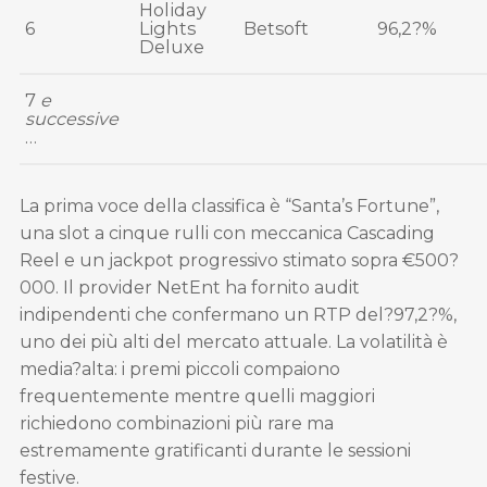
Holiday
6
Lights
Betsoft
96,2?%
Deluxe
7
e
successive
…
La prima voce della classifica è “Santa’s Fortune”,
una slot a cinque rulli con meccanica Cascading
Reel e un jackpot progressivo stimato sopra €500?
000. Il provider NetEnt ha fornito audit
indipendenti che confermano un RTP del?97,2?%,
uno dei più alti del mercato attuale. La volatilità è
media?alta: i premi piccoli compaiono
frequentemente mentre quelli maggiori
richiedono combinazioni più rare ma
estremamente gratificanti durante le sessioni
festive.