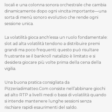
locali e una colonna sonora orchestrale che cambia
dinamicamente dopo ogni vincita importante—una
sorta di menù sonoro evolutivo che rende ogni
sessione unica.
La volatilità gioca anch’essa un ruolo fondamentale:
slot ad alta volatilità tendono a distribuire premi
grandi ma poco frequenti; questo può risultare
frustrante se il bankroll natalizio è limitato e si
desidera giocare più volte prima della cena della
vigilia.
Una buona pratica consigliata da
Pizzeriadimatteo.Com consiste nell’abbinare giochi
ad alto RTP a livelli medi o bassi di volatilità quando
si intende mantenere lunghe sessioni senza
rischiare rapidi esaurimenti del saldo.