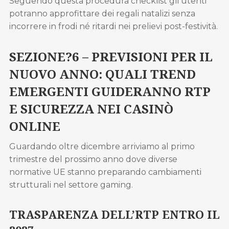
Seguendo questa procedura checklist gli utenti
potranno approfittare dei regali natalizi senza
incorrere in frodi né ritardi nei prelievi post-festività.
SEZIONE?6 – PREVISIONI PER IL
NUOVO ANNO: QUALI TREND
EMERGENTI GUIDERANNO RTP
E SICUREZZA NEI CASINÒ
ONLINE
Guardando oltre dicembre arriviamo al primo
trimestre del prossimo anno dove diverse
normative UE stanno preparando cambiamenti
strutturali nel settore gaming.
TRASPARENZA DELL’RTP ENTRO IL