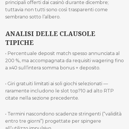
principali offerti dai casinò durante dicembre;
tuttavia non tutti sono così trasparenti come
sembrano sotto l’albero.
ANALISI DELLE CLAUSOLE
TIPICHE
• Percentuale deposit match spesso annunciata al
200 %, ma accompagnata da requisiti wagering fino
a x40 sull’intera somma bonus + deposito.
• Giri gratuiti limitati ai soli giochi selezionati —
raramente includono le slot top?10 ad alto RTP
citate nella sezione precedente.
• Termini nascondono scadenze stringenti (“validità
entro tre giorni”) progettate per spingere
all’utilizzo impulsivo.