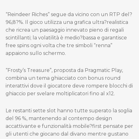
“Reindeer Riches” segue da vicino con un RTP del?
96,8?%. Il gioco utilizza una grafica ultra?realistica
che ricrea un paesaggio innevato pieno di regali
scintillanti; la volatilità è medio?bassa e garantisce
free spins ogni volta che tre simboli “renna”
appaiono sullo schermo.
“Frosty’s Treasure”, proposta da Pragmatic Play,
combina un tema ghiacciato con bonus round
interattivi dove il giocatore deve rompere blocchi di
ghiaccio per svelare moltiplicatori fino al x12.
Le restanti sette slot hanno tutte superato la soglia
del 96 %, mantenendo al contempo design
accattivante e funzionalità mobile?first pensate per
gli utenti che giocano dal divano mentre gustano