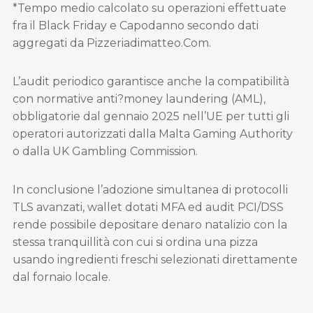
*Tempo medio calcolato su operazioni effettuate
fra il Black Friday e Capodanno secondo dati
aggregati da Pizzeriadimatteo.Com.
L’audit periodico garantisce anche la compatibilità
con normative anti?money laundering (AML),
obbligatorie dal gennaio 2025 nell’UE per tutti gli
operatori autorizzati dalla Malta Gaming Authority
o dalla UK Gambling Commission.
In conclusione l’adozione simultanea di protocolli
TLS avanzati, wallet dotati MFA ed audit PCI/DSS
rende possibile depositare denaro natalizio con la
stessa tranquillità con cui si ordina una pizza
usando ingredienti freschi selezionati direttamente
dal fornaio locale.