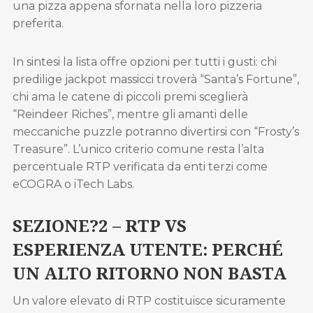
una pizza appena sfornata nella loro pizzeria
preferita.
In sintesi la lista offre opzioni per tutti i gusti: chi
predilige jackpot massicci troverà “Santa’s Fortune”,
chi ama le catene di piccoli premi sceglierà
“Reindeer Riches”, mentre gli amanti delle
meccaniche puzzle potranno divertirsi con “Frosty’s
Treasure”. L’unico criterio comune resta l’alta
percentuale RTP verificata da enti terzi come
eCOGRA o iTech Labs.
SEZIONE?2 – RTP VS
ESPERIENZA UTENTE: PERCHÉ
UN ALTO RITORNO NON BASTA
Un valore elevato di RTP costituisce sicuramente