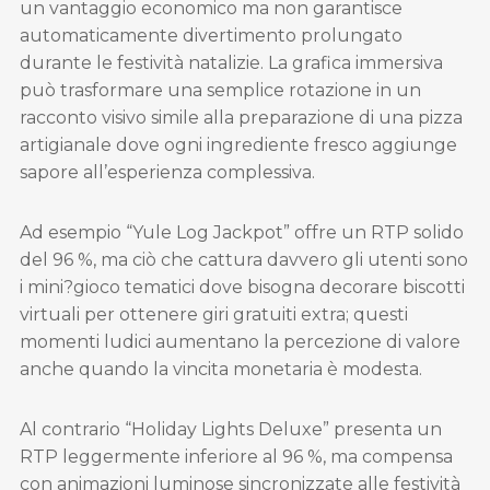
un vantaggio economico ma non garantisce
automaticamente divertimento prolungato
durante le festività natalizie. La grafica immersiva
può trasformare una semplice rotazione in un
racconto visivo simile alla preparazione di una pizza
artigianale dove ogni ingrediente fresco aggiunge
sapore all’esperienza complessiva.
Ad esempio “Yule Log Jackpot” offre un RTP solido
del 96 %, ma ciò che cattura davvero gli utenti sono
i mini?gioco tematici dove bisogna decorare biscotti
virtuali per ottenere giri gratuiti extra; questi
momenti ludici aumentano la percezione di valore
anche quando la vincita monetaria è modesta.
Al contrario “Holiday Lights Deluxe” presenta un
RTP leggermente inferiore al 96 %, ma compensa
con animazioni luminose sincronizzate alle festività