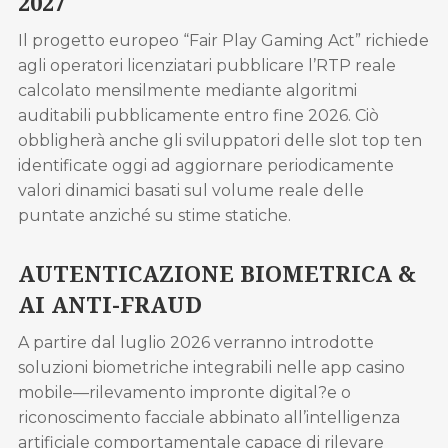
2027
Il progetto europeo “Fair Play Gaming Act” richiede
agli operatori licenziatari pubblicare l’RTP reale
calcolato mensilmente mediante algoritmi
auditabili pubblicamente entro fine 2026. Ciò
obbligherà anche gli sviluppatori delle slot top ten
identificate oggi ad aggiornare periodicamente
valori dinamici basati sul volume reale delle
puntate anziché su stime statiche.
AUTENTICAZIONE BIOMETRICA &
AI ANTI-FRAUD
A partire dal luglio 2026 verranno introdotte
soluzioni biometriche integrabili nelle app casino
mobile—rilevamento impronte digital?e o
riconoscimento facciale abbinato all’intelligenza
artificiale comportamentale capace di rilevare