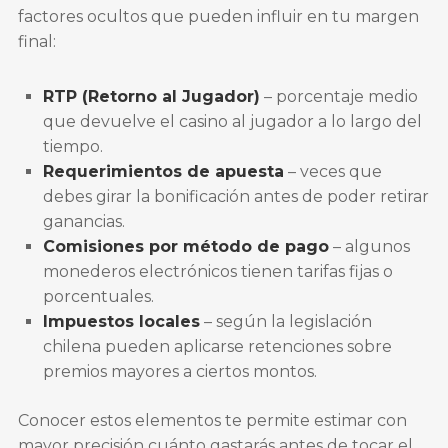
factores ocultos que pueden influir en tu margen
final:
RTP (Retorno al Jugador)
– porcentaje medio
que devuelve el casino al jugador a lo largo del
tiempo.
Requerimientos de apuesta
– veces que
debes girar la bonificación antes de poder retirar
ganancias.
Comisiones por método de pago
– algunos
monederos electrónicos tienen tarifas fijas o
porcentuales.
Impuestos locales
– según la legislación
chilena pueden aplicarse retenciones sobre
premios mayores a ciertos montos.
Conocer estos elementos te permite estimar con
mayor precisión cuánto gastarás antes de tocar el