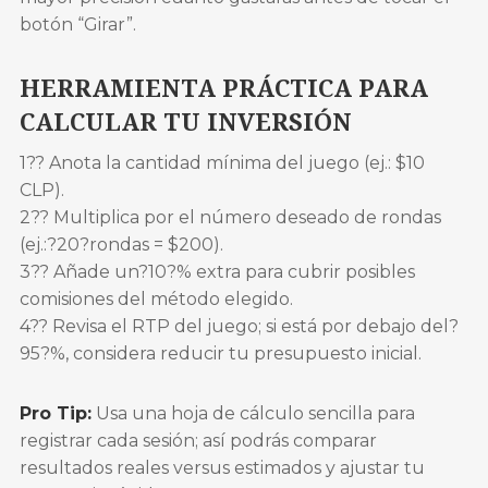
botón “Girar”.
HERRAMIENTA PRÁCTICA PARA
CALCULAR TU INVERSIÓN
1?? Anota la cantidad mínima del juego (ej.: $10
CLP).
2?? Multiplica por el número deseado de rondas
(ej.:?20?rondas = $200).
3?? Añade un?10?% extra para cubrir posibles
comisiones del método elegido.
4?? Revisa el RTP del juego; si está por debajo del?
95?%, considera reducir tu presupuesto inicial.
Pro Tip:
Usa una hoja de cálculo sencilla para
registrar cada sesión; así podrás comparar
resultados reales versus estimados y ajustar tu