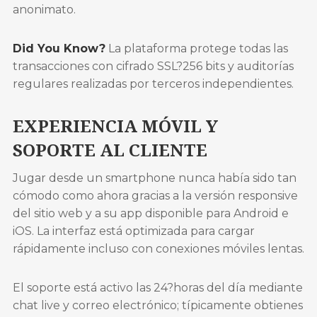
anonimato.
Did You Know?
La plataforma protege todas las
transacciones con cifrado SSL?256 bits y auditorías
regulares realizadas por terceros independientes.
EXPERIENCIA MÓVIL Y
SOPORTE AL CLIENTE
Jugar desde un smartphone nunca había sido tan
cómodo como ahora gracias a la versión responsive
del sitio web y a su app disponible para Android e
iOS. La interfaz está optimizada para cargar
rápidamente incluso con conexiones móviles lentas.
El soporte está activo las 24?horas del día mediante
chat live y correo electrónico; típicamente obtienes