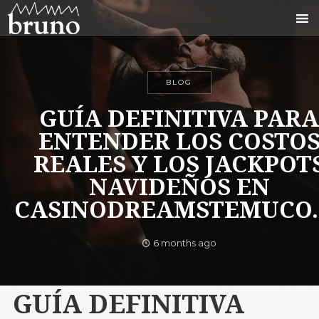
BLOG
GUÍA DEFINITIVA PAR
ENTENDER LOS COSTO
REALES Y LOS JACKPOT
NAVIDEÑOS EN
CASINODREAMSTEMUCO
6 months ago
GUÍA DEFINITIVA