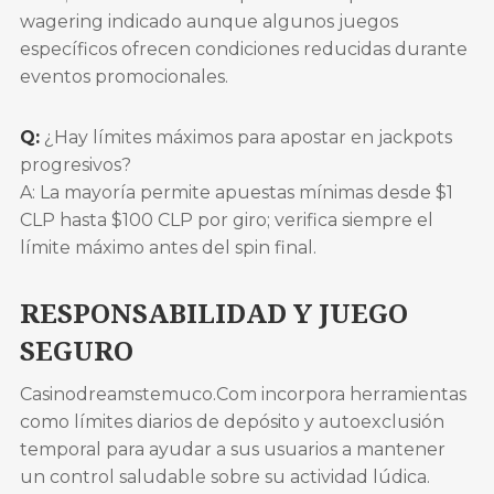
wagering indicado aunque algunos juegos
específicos ofrecen condiciones reducidas durante
eventos promocionales.
Q:
¿Hay límites máximos para apostar en jackpots
progresivos?
A: La mayoría permite apuestas mínimas desde $1
CLP hasta $100 CLP por giro; verifica siempre el
límite máximo antes del spin final.
RESPONSABILIDAD Y JUEGO
SEGURO
Casinodreamstemuco.Com incorpora herramientas
como límites diarios de depósito y autoexclusión
temporal para ayudar a sus usuarios a mantener
un control saludable sobre su actividad lúdica.