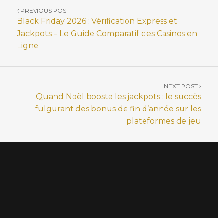
PREVIOUS POST
Black Friday 2026 : Vérification Express et
Jackpots – Le Guide Comparatif des Casinos en
Ligne
NEXT POST
Quand Noël booste les jackpots : le succès
fulgurant des bonus de fin d’année sur les
plateformes de jeu