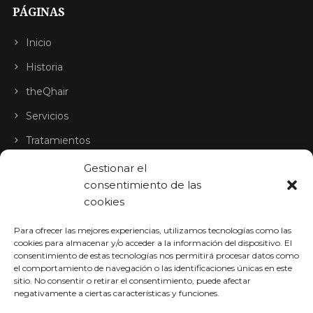
PÁGINAS
Inicio
Historia
theQhair
Servicios
Tratamientos
Blog
Gestionar el
consentimiento de las
Contacto
cookies
Para ofrecer las mejores experiencias, utilizamos tecnologías como las
Calle Almte. Baldasano, 8, 30204
cookies para almacenar y/o acceder a la información del dispositivo. El
consentimiento de estas tecnologías nos permitirá procesar datos como
Cartagena, Murcia
el comportamiento de navegación o las identificaciones únicas en este
Lunes – Viernes: 9:30 – 13:30, 16:30 – 20:30
sitio. No consentir o retirar el consentimiento, puede afectar
negativamente a ciertas características y funciones.
Sábado: 9:30 – 14:00
Teléfono:
968 12 64 40