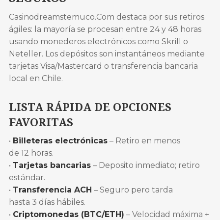
Casinodreamstemuco.Com destaca por sus retiros
ágiles: la mayoría se procesan entre 24 y 48 horas
usando monederos electrónicos como Skrill o
Neteller. Los depósitos son instantáneos mediante
tarjetas Visa/Mastercard o transferencia bancaria
local en Chile.
LISTA RÁPIDA DE OPCIONES
FAVORITAS
•
Billeteras electrónicas
– Retiro en menos
de 12 horas.
•
Tarjetas bancarias
– Deposito inmediato; retiro
estándar.
•
Transferencia ACH
– Seguro pero tarda
hasta 3 días hábiles.
•
Criptomonedas (BTC/ETH)
– Velocidad máxima +