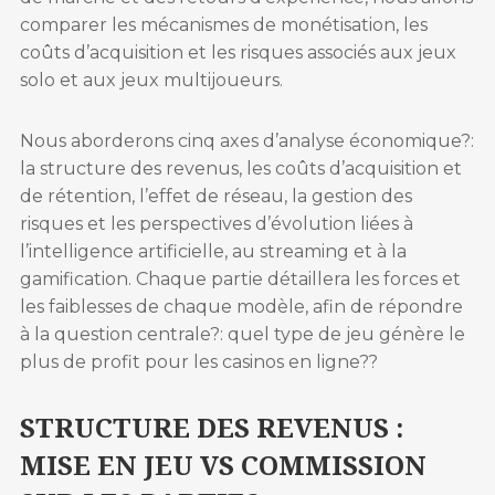
comparer les mécanismes de monétisation, les
coûts d’acquisition et les risques associés aux jeux
solo et aux jeux multijoueurs.
Nous aborderons cinq axes d’analyse économique?:
la structure des revenus, les coûts d’acquisition et
de rétention, l’effet de réseau, la gestion des
risques et les perspectives d’évolution liées à
l’intelligence artificielle, au streaming et à la
gamification. Chaque partie détaillera les forces et
les faiblesses de chaque modèle, afin de répondre
à la question centrale?: quel type de jeu génère le
plus de profit pour les casinos en ligne??
STRUCTURE DES REVENUS :
MISE EN JEU VS COMMISSION