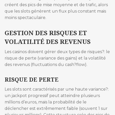
créent des pics de mise moyenne et de trafic, alors
que les slots génèrent un flux plus constant mais
moins spectaculaire.
GESTION DES RISQUES ET
VOLATILITÉ DES REVENUS
Les casinos doivent gérer deux types de risques?: le
risque de perte (variance des gains) et la volatilité
des revenus (fluctuations du cash?flow).
RISQUE DE PERTE
Les slots sont caractérisés par une haute variance?:
un jackpot progressif peut atteindre plusieurs
millions d’euros, mais la probabilité de le
déclencher est extrêmement faible (souvent 1 sur
plusieurs millions). Cette structure crée des pics de