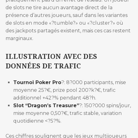
de slots ne tire aucun avantage direct de la
présence d’autres joueurs, sauf dans les variantes
de slots en mode «?tumble?» ou «?cluster?» où
des jackpots partagés existent, mais ces cas restent
marginaux.
ILLUSTRATION AVEC DES
DONNÉES DE TRAFIC
Tournoi Poker Pro
?: 8?000 participants, mise
moyenne 25?€, prize pool 200?k?€, trafic
additionnel +42?% pendant 48?h.
Slot “Dragon’s Treasure”
?: 150?000 spins/jour,
mise moyenne 0,50?€, trafic stable, variation
quotidienne <?5?%.
Ces chiffres soulignent que les jeux multijoueurs