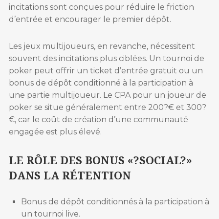
incitations sont conçues pour réduire le friction
d’entrée et encourager le premier dépôt.
Les jeux multijoueurs, en revanche, nécessitent
souvent des incitations plus ciblées. Un tournoi de
poker peut offrir un ticket d’entrée gratuit ou un
bonus de dépôt conditionné à la participation à
une partie multijoueur. Le CPA pour un joueur de
poker se situe généralement entre 200?€ et 300?
€, car le coût de création d’une communauté
engagée est plus élevé.
LE RÔLE DES BONUS «?SOCIAL?»
DANS LA RÉTENTION
Bonus de dépôt conditionnés à la participation à
un tournoi live.