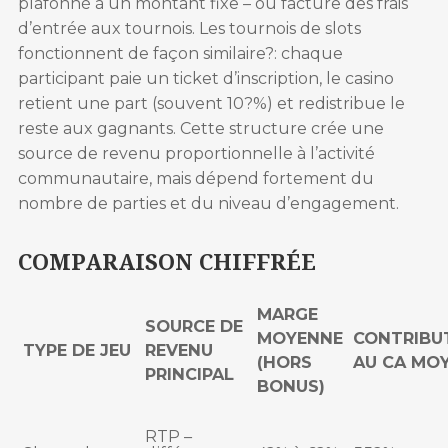
plafonné à un montant fixe – ou facture des frais
d’entrée aux tournois. Les tournois de slots
fonctionnent de façon similaire?: chaque
participant paie un ticket d’inscription, le casino
retient une part (souvent 10?%) et redistribue le
reste aux gagnants. Cette structure crée une
source de revenu proportionnelle à l’activité
communautaire, mais dépend fortement du
nombre de parties et du niveau d’engagement.
COMPARAISON CHIFFRÉE
MARGE
SOURCE DE
MOYENNE
CONTRIBU
TYPE DE JEU
REVENU
(HORS
AU CA MO
PRINCIPAL
BONUS)
RTP –