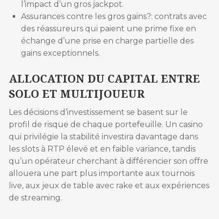
l’impact d’un gros jackpot.
Assurances contre les gros gains?: contrats avec
des réassureurs qui paient une prime fixe en
échange d’une prise en charge partielle des
gains exceptionnels.
ALLOCATION DU CAPITAL ENTRE
SOLO ET MULTIJOUEUR
Les décisions d’investissement se basent sur le
profil de risque de chaque portefeuille. Un casino
qui privilégie la stabilité investira davantage dans
les slots à RTP élevé et en faible variance, tandis
qu’un opérateur cherchant à différencier son offre
allouera une part plus importante aux tournois
live, aux jeux de table avec rake et aux expériences
de streaming.