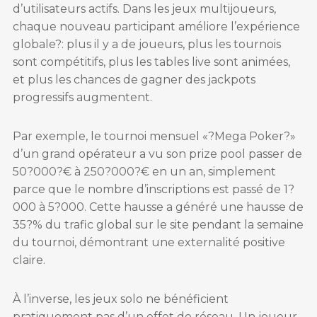
d’utilisateurs actifs. Dans les jeux multijoueurs,
chaque nouveau participant améliore l’expérience
globale?: plus il y a de joueurs, plus les tournois
sont compétitifs, plus les tables live sont animées,
et plus les chances de gagner des jackpots
progressifs augmentent.
Par exemple, le tournoi mensuel «?Mega Poker?»
d’un grand opérateur a vu son prize pool passer de
50?000?€ à 250?000?€ en un an, simplement
parce que le nombre d’inscriptions est passé de 1?
000 à 5?000. Cette hausse a généré une hausse de
35?% du trafic global sur le site pendant la semaine
du tournoi, démontrant une externalité positive
claire.
À l’inverse, les jeux solo ne bénéficient
pratiquement pas d’un effet de réseau. Un joueur