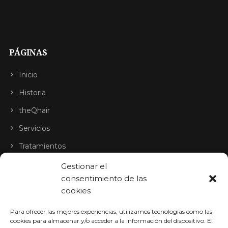
PÁGINAS
Inicio
Historia
theQhair
Servicios
Tratamientos
Blog
Gestionar el
consentimiento de las
Contacto
cookies
Para ofrecer las mejores experiencias, utilizamos tecnologías como las
Calle Almte. Baldasano, 8, 30204
cookies para almacenar y/o acceder a la información del dispositivo. El