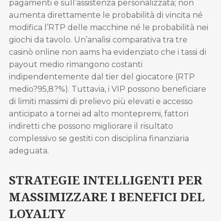
pagamenti e sull’assistenza personalizzata; non
aumenta direttamente le probabilità di vincita né
modifica l’RTP delle macchine né le probabilità nei
giochi da tavolo. Un’analisi comparativa tra tre
casinò online non aams ha evidenziato che i tassi di
payout medio rimangono costanti
indipendentemente dal tier del giocatore (RTP
medio?95,8?%). Tuttavia, i VIP possono beneficiare
di limiti massimi di prelievo più elevati e accesso
anticipato a tornei ad alto montepremi, fattori
indiretti che possono migliorare il risultato
complessivo se gestiti con disciplina finanziaria
adeguata.
STRATEGIE INTELLIGENTI PER
MASSIMIZZARE I BENEFICI DEL
LOYALTY