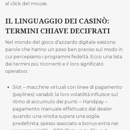
al click del mouse.
IL LINGUAGGIO DEI CASINÒ:
TERMINI CHIAVE DECIFRATI
Nel mondo del gioco d’azzardo digitale esistono
parole che hanno un peso ben preciso sul modo in
cui percepiamo i programmi fedeltà. Ecco una lista
dei termini più ricorrenti e il loro significato
operativo:
Slot – macchine virtuali con linee di pagamento
(paylines) variabili; la loro volatilità influisce sul
ritmo di accumulo dei punti. – Handpay –
pagamento manuale effettuato dal dealer
quando una vincita supera una soglia
predefinita; spesso associato a bonus extra nei