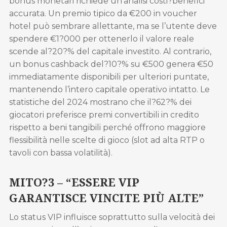
bonus monetari richiede un’analisi costi?benefici
accurata. Un premio tipico da €200 in voucher
hotel può sembrare allettante, ma se l’utente deve
spendere €1?000 per ottenerlo il valore reale
scende al?20?% del capitale investito. Al contrario,
un bonus cashback del?10?% su €500 genera €50
immediatamente disponibili per ulteriori puntate,
mantenendo l’intero capitale operativo intatto. Le
statistiche del 2024 mostrano che il?62?% dei
giocatori preferisce premi convertibili in credito
rispetto a beni tangibili perché offrono maggiore
flessibilità nelle scelte di gioco (slot ad alta RTP o
tavoli con bassa volatilità).
MITO?3 – “ESSERE VIP
GARANTISCE VINCITE PIÙ ALTE”
Lo status VIP influisce soprattutto sulla velocità dei