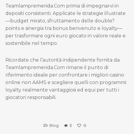
Teamlampremerida.Com prima di impegnarvi in
depositi consistenti. Applicate le strategie illustrate
—budget mirato, sfruttamento delle double?
points e sinergia tra bonus benvenuto e loyalty—
per trasformare ogni euro giocato in valore reale e
sostenibile nel tempo.
Ricordate che l’autorità indipendente fornita da
Teamlampremerida.Com rimane il punto di
riferimento ideale per confrontare i migliori casino
online non AAMS e scegliere quelli con programmi
loyalty realmente vantaggiosi ed equi per tutti i
giocatori responsabili.
Blog
3
0