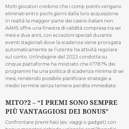
Molti giocatori credono che i comp points vengano
eliminati entro pochi giorni dalla loro acquisizione.
In realtà la maggior parte dei casino italiani non
AAMS offre una finestra di validità compresa tra sei
mesi e due anni, con eccezioni speciali durante
eventi stagionali dove la scadenza viene prorogata
automaticamente se l’utente ha attività regolare
sul conto. Un’indagine del 2023 condotta su
cinque piattaforme ha mostrato che il?78?% dei
programmi ha una politica di scadenza minima di sei
mesi, rendendo possibile pianificare strategie a
medio termine senza temere perdite immediate.
MITO?2 – “I PREMI SONO SEMPRE
PIÙ VANTAGGIOSI DEI BONUS”
Confrontare premi fisici (es.: viaggi o gadget) con