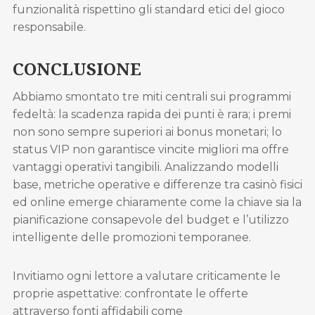
funzionalità rispettino gli standard etici del gioco
responsabile.
CONCLUSIONE
Abbiamo smontato tre miti centrali sui programmi
fedeltà: la scadenza rapida dei punti è rara; i premi
non sono sempre superiori ai bonus monetari; lo
status VIP non garantisce vincite migliori ma offre
vantaggi operativi tangibili. Analizzando modelli
base, metriche operative e differenze tra casinò fisici
ed online emerge chiaramente come la chiave sia la
pianificazione consapevole del budget e l’utilizzo
intelligente delle promozioni temporanee.
Invitiamo ogni lettore a valutare criticamente le
proprie aspettative: confrontate le offerte
attraverso fonti affidabili come