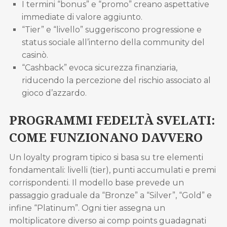
I termini “bonus” e “promo” creano aspettative
immediate di valore aggiunto.
“Tier” e “livello” suggeriscono progressione e
status sociale all’interno della community del
casinò.
“Cashback” evoca sicurezza finanziaria,
riducendo la percezione del rischio associato al
gioco d’azzardo.
PROGRAMMI FEDELTÀ SVELATI:
COME FUNZIONANO DAVVERO
Un loyalty program tipico si basa su tre elementi
fondamentali: livelli (tier), punti accumulati e premi
corrispondenti. Il modello base prevede un
passaggio graduale da “Bronze” a “Silver”, “Gold” e
infine “Platinum”. Ogni tier assegna un
moltiplicatore diverso ai comp points guadagnati