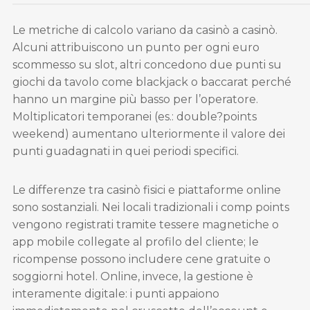
Le metriche di calcolo variano da casinò a casinò.
Alcuni attribuiscono un punto per ogni euro
scommesso su slot, altri concedono due punti su
giochi da tavolo come blackjack o baccarat perché
hanno un margine più basso per l’operatore.
Moltiplicatori temporanei (es.: double?points
weekend) aumentano ulteriormente il valore dei
punti guadagnati in quei periodi specifici.
Le differenze tra casinò fisici e piattaforme online
sono sostanziali. Nei locali tradizionali i comp points
vengono registrati tramite tessere magnetiche o
app mobile collegate al profilo del cliente; le
ricompense possono includere cene gratuite o
soggiorni hotel. Online, invece, la gestione è
interamente digitale: i punti appaiono