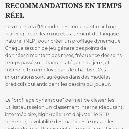
RECOMMANDATIONS EN TEMPS
RÉEL
Les moteurs d’IA modernes combinent machine
learning, deep learning et traitement du langage
naturel (NLP) pour créer un profilage dynamique.
Chaque session de jeu génère des points de
données?: montant des mises, fréquence des spins,
temps passé sur chaque catégorie de jeux, et
même le ton employé dans le chat Live. Ces
informations sont agrégées dans des modèles
prédictifs qui anticipent les besoins du joueur.
Le “profilage dynamique” permet de classer les
utilisateurs selon un classement interne (débutant,
intermédiaire, high?roller) et d’ajuster le RTP
présenté, la volatilité des machines à sous et les
limites de mise. Par exemple, un joueur qui favorise