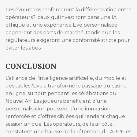
Ces évolutions renforceront la différenciation entre
opérateurs?: ceux qui investiront dans une IA
éthique et une expérience Live personnalisée
gagneront des parts de marché, tandis que les
régulateurs exigeront une conformité stricte pour
éviter les abus.
CONCLUSION
L’alliance de l’intelligence artificielle, du mobile et
des tables?Live a transformé le paysage du casino
en ligne, surtout pendant les célébrations du
Nouvel An. Les joueurs bénéficient d’une
personnalisation poussée, d’une immersion
renforcée et d’offres ciblées qui rendent chaque
session unique. Les opérateurs, de leur côté,
constatent une hausse de la rétention, du ARPU et