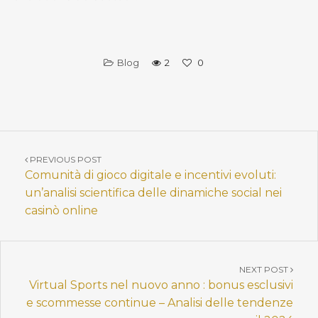
Blog
2
0
PREVIOUS POST
Comunità di gioco digitale e incentivi evoluti:
un’analisi scientifica delle dinamiche social nei
casinò online
NEXT POST
Virtual Sports nel nuovo anno : bonus esclusivi
e scommesse continue – Analisi delle tendenze