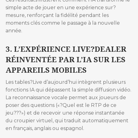
simple acte de jouer en une expérience sur?
mesure, renforçant la fidélité pendant les
moments clés comme le passage à la nouvelle
année.
3. L’EXPÉRIENCE LIVE?DEALER
RÉINVENTÉE PAR L’IA SUR LES
APPAREILS MOBILES
Les tables?Live d’aujourd’hui intègrent plusieurs
fonctions IA qui dépassent la simple diffusion vidéo.
La reconnaissance vocale permet aux joueurs de
poser des questions («?Quel est le RTP de ce
jeu???») et de recevoir une réponse instantanée
du croupier virtuel, qui traduit automatiquement
en français, anglais ou espagnol.