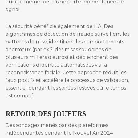
fluidité même lors d’une perte momentanée de
signal.
La sécurité bénéficie également de l’IA. Des
algorithmes de détection de fraude surveillent les
patterns de mise, identifient les comportements
anormaux (par ex.?: des mises soudaines de
plusieurs milliers d’euros) et déclenchent des
vérifications d’identité automatisées via la
reconnaissance faciale. Cette approche réduit les
faux positifs et accélère le processus de validation,
essentiel pendant les soirées festives où le temps
est compté.
RETOUR DES JOUEURS
Des sondages menés par des plateformes
indépendantes pendant le Nouvel An 2024