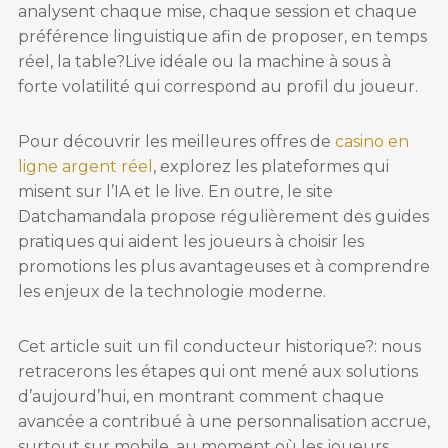
analysent chaque mise, chaque session et chaque
préférence linguistique afin de proposer, en temps
réel, la table?Live idéale ou la machine à sous à
forte volatilité qui correspond au profil du joueur.
Pour découvrir les meilleures offres de
casino en
ligne argent réel
, explorez les plateformes qui
misent sur l’IA et le live. En outre, le site
Datchamandala propose régulièrement des guides
pratiques qui aident les joueurs à choisir les
promotions les plus avantageuses et à comprendre
les enjeux de la technologie moderne.
Cet article suit un fil conducteur historique?: nous
retracerons les étapes qui ont mené aux solutions
d’aujourd’hui, en montrant comment chaque
avancée a contribué à une personnalisation accrue,
surtout sur mobile, au moment où les joueurs