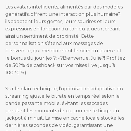
Les avatars intelligents, alimentés par des modèles
génératifs, offrent une interaction plus humaine?:
ils adaptent leurs gestes, leurs sourires et leurs
expressions en fonction du ton du joueur, créant
ainsi un sentiment de proximité. Cette
personnalisation s’étend aux messages de
bienvenue, qui mentionnent le nom du joueur et
le bonus du jour (ex.?: «?Bienvenue, Julie?! Profitez
de 50?% de cashback sur vos mises Live jusqu’à
100?€?»).
Sur le plan technique, l’optimisation adaptative du
streaming ajuste le bitrate en temps réel selon la
bande passante mobile, évitant les saccades
pendant les moments de pic comme le tirage du
jackpot à minuit. La mise en cache locale stocke les
dernières secondes de vidéo, garantissant une