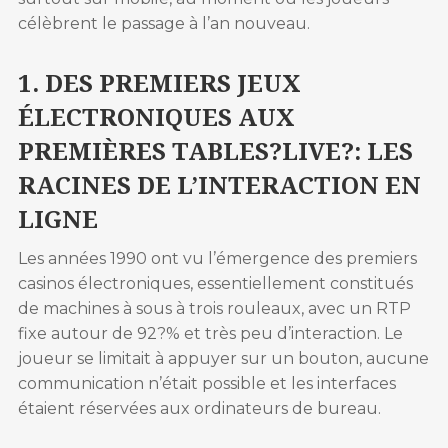
célèbrent le passage à l’an nouveau.
1. DES PREMIERS JEUX
ÉLECTRONIQUES AUX
PREMIÈRES TABLES?LIVE?: LES
RACINES DE L’INTERACTION EN
LIGNE
Les années 1990 ont vu l’émergence des premiers
casinos électroniques, essentiellement constitués
de machines à sous à trois rouleaux, avec un RTP
fixe autour de 92?% et très peu d’interaction. Le
joueur se limitait à appuyer sur un bouton, aucune
communication n’était possible et les interfaces
étaient réservées aux ordinateurs de bureau.