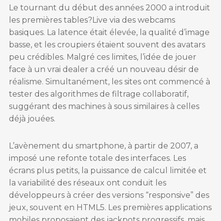
Le tournant du début des années 2000 a introduit
les premières tables?Live via des webcams
basiques. La latence était élevée, la qualité d’image
basse, et les croupiers étaient souvent des avatars
peu crédibles. Malgré ces limites, l’idée de jouer
face à un vrai dealer a créé un nouveau désir de
réalisme. Simultanément, les sites ont commencé à
tester des algorithmes de filtrage collaboratif,
suggérant des machines à sous similaires à celles
déjà jouées.
L’avènement du smartphone, à partir de 2007, a
imposé une refonte totale des interfaces. Les
écrans plus petits, la puissance de calcul limitée et
la variabilité des réseaux ont conduit les
développeurs à créer des versions “responsive” des
jeux, souvent en HTML5. Les premières applications
mobiles proposaient des jackpots progressifs, mais