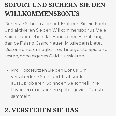
SOFORT UND SICHERN SIE DEN
WILLKOMMENSBONUS
Der erste Schritt ist simpel: Eröffnen Sie ein Konto
und aktivieren Sie den Willkommensbonus. Viele
Spieler übersehen das Bonus ohne Einzahlung,
das Ice Fishing Casino neuen Mitgliedern bietet.
Dieser Bonus ermöglicht es Ihnen, erste Spiele zu
testen, ohne eigenes Geld zu riskieren.
Pro Tipp: Nutzen Sie den Bonus, um
verschiedene Slots und Tischspiele
auszuprobieren. So finden Sie schnell Ihre
Favoriten und können später gezielt Punkte
sammeln.
2. VERSTEHEN SIE DAS