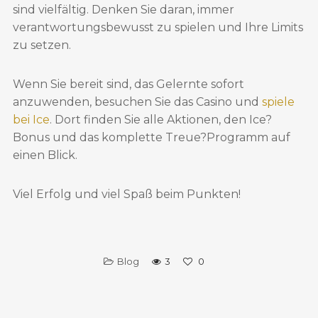
sind vielfältig. Denken Sie daran, immer
verantwortungsbewusst zu spielen und Ihre Limits
zu setzen.
Wenn Sie bereit sind, das Gelernte sofort
anzuwenden, besuchen Sie das Casino und
spiele
bei Ice
. Dort finden Sie alle Aktionen, den Ice?
Bonus und das komplette Treue?Programm auf
einen Blick.
Viel Erfolg und viel Spaß beim Punkten!
Blog
3
0