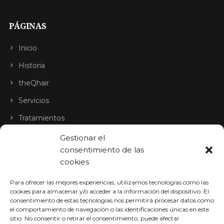
PÁGINAS
Inicio
Historia
theQhair
Servicios
Tratamientos
Blog
Gestionar el
consentimiento de las
Contacto
cookies
Para ofrecer las mejores experiencias, utilizamos tecnologías como las
Calle Almte. Baldasano, 8, 30204
cookies para almacenar y/o acceder a la información del dispositivo. El
consentimiento de estas tecnologías nos permitirá procesar datos como
Cartagena, Murcia
el comportamiento de navegación o las identificaciones únicas en este
Lunes – Viernes: 9:30 – 13:30, 16:30 – 20:30
sitio. No consentir o retirar el consentimiento, puede afectar