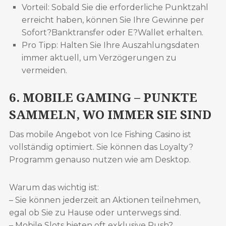
Vorteil: Sobald Sie die erforderliche Punktzahl
erreicht haben, können Sie Ihre Gewinne per
Sofort?Banktransfer oder E?Wallet erhalten.
Pro Tipp: Halten Sie Ihre Auszahlungsdaten
immer aktuell, um Verzögerungen zu
vermeiden.
6. MOBILE GAMING – PUNKTE
SAMMELN, WO IMMER SIE SIND
Das mobile Angebot von Ice Fishing Casino ist
vollständig optimiert. Sie können das Loyalty?
Programm genauso nutzen wie am Desktop.
Warum das wichtig ist:
– Sie können jederzeit an Aktionen teilnehmen,
egal ob Sie zu Hause oder unterwegs sind.
– Mobile Slots bieten oft exklusive Push?