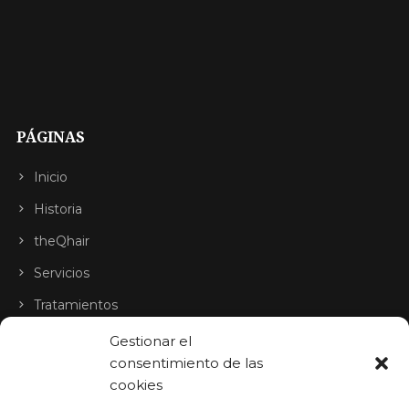
PÁGINAS
Inicio
Historia
theQhair
Servicios
Tratamientos
Blog
Gestionar el
consentimiento de las
Contacto
cookies