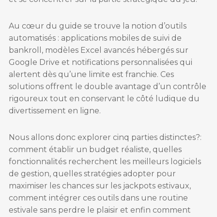
Au cœur du guide se trouve la notion d’outils
automatisés : applications mobiles de suivi de
bankroll, modèles Excel avancés hébergés sur
Google Drive et notifications personnalisées qui
alertent dès qu’une limite est franchie. Ces
solutions offrent le double avantage d’un contrôle
rigoureux tout en conservant le côté ludique du
divertissement en ligne.
Nous allons donc explorer cinq parties distinctes?:
comment établir un budget réaliste, quelles
fonctionnalités recherchent les meilleurs logiciels
de gestion, quelles stratégies adopter pour
maximiser les chances sur les jackpots estivaux,
comment intégrer ces outils dans une routine
estivale sans perdre le plaisir et enfin comment