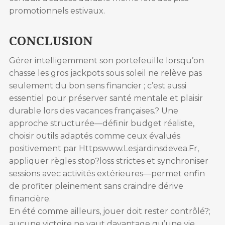
promotionnels estivaux.
CONCLUSION
Gérer intelligemment son portefeuille lorsqu’on
chasse les gros jackpots sous soleil ne relève pas
seulement du bon sens financier ; c’est aussi
essentiel pour préserver santé mentale et plaisir
durable lors des vacances françaises.? Une
approche structurée—définir budget réaliste,
choisir outils adaptés comme ceux évalués
positivement par Httpswww.Lesjardinsdevea.Fr,
appliquer règles stop?loss strictes et synchroniser
sessions avec activités extérieures—permet enfin
de profiter pleinement sans craindre dérive
financière.
En été comme ailleurs, jouer doit rester contrôlé?;
aucune victoire ne vaut davantage qu’une vie