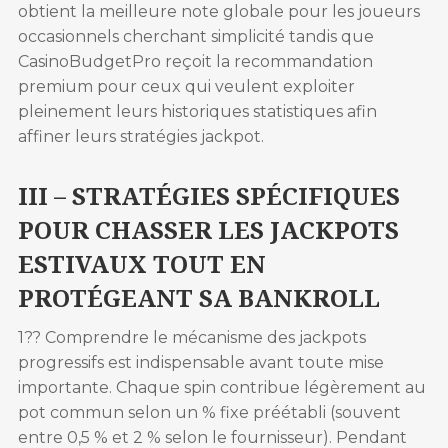
obtient la meilleure note globale pour les joueurs
occasionnels cherchant simplicité tandis que
CasinoBudgetPro reçoit la recommandation
premium pour ceux qui veulent exploiter
pleinement leurs historiques statistiques afin
affiner leurs stratégies jackpot.
III – STRATÉGIES SPÉCIFIQUES
POUR CHASSER LES JACKPOTS
ESTIVAUX TOUT EN
PROTÉGEANT SA BANKROLL
1?? Comprendre le mécanisme des jackpots
progressifs est indispensable avant toute mise
importante. Chaque spin contribue légèrement au
pot commun selon un % fixe préétabli (souvent
entre 0,5 % et 2 % selon le fournisseur). Pendant