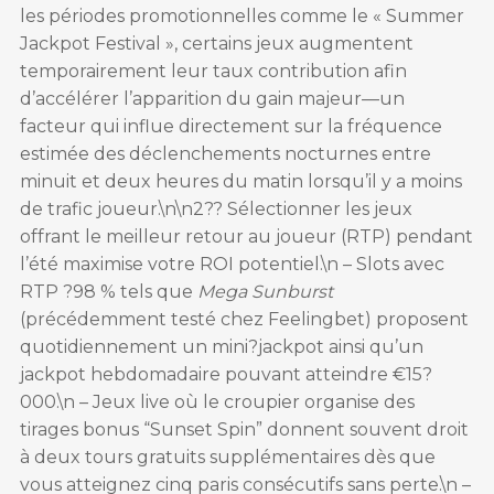
les périodes promotionnelles comme le « Summer
Jackpot Festival », certains jeux augmentent
temporairement leur taux contribution afin
d’accélérer l’apparition du gain majeur—un
facteur qui influe directement sur la fréquence
estimée des déclenchements nocturnes entre
minuit et deux heures du matin lorsqu’il y a moins
de trafic joueur.\n\n2?? Sélectionner les jeux
offrant le meilleur retour au joueur (RTP) pendant
l’été maximise votre ROI potentiel.\n – Slots avec
RTP ?98 % tels que
Mega Sunburst
(précédemment testé chez Feelingbet) proposent
quotidiennement un mini?jackpot ainsi qu’un
jackpot hebdomadaire pouvant atteindre €15?
000.\n – Jeux live où le croupier organise des
tirages bonus “Sunset Spin” donnent souvent droit
à deux tours gratuits supplémentaires dès que
vous atteignez cinq paris consécutifs sans perte.\n –