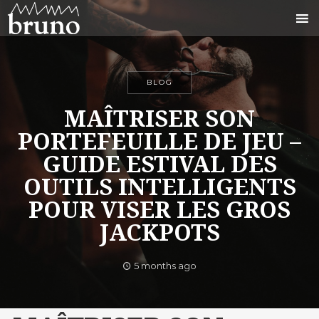
BLOG
MAÎTRISER SON
PORTEFEUILLE DE JEU –
GUIDE ESTIVAL DES
OUTILS INTELLIGENTS
POUR VISER LES GROS
JACKPOTS
5 months ago