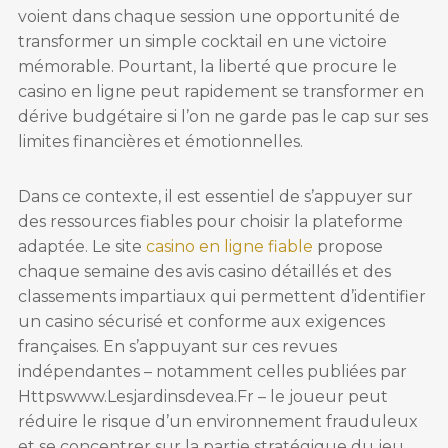
voient dans chaque session une opportunité de
transformer un simple cocktail en une victoire
mémorable. Pourtant, la liberté que procure le
casino en ligne peut rapidement se transformer en
dérive budgétaire si l’on ne garde pas le cap sur ses
limites financières et émotionnelles.
Dans ce contexte, il est essentiel de s’appuyer sur
des ressources fiables pour choisir la plateforme
adaptée. Le site
casino en ligne fiable
propose
chaque semaine des avis casino détaillés et des
classements impartiaux qui permettent d’identifier
un casino sécurisé et conforme aux exigences
françaises. En s’appuyant sur ces revues
indépendantes – notamment celles publiées par
Httpswww.Lesjardinsdevea.Fr – le joueur peut
réduire le risque d’un environnement frauduleux
et se concentrer sur la partie stratégique du jeu.