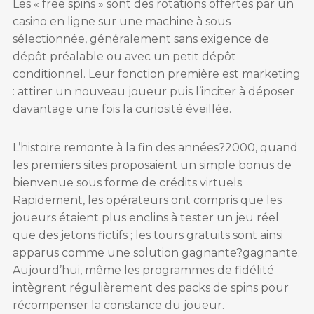
Les « free spins » sont des rotations offertes par un
casino en ligne sur une machine à sous
sélectionnée, généralement sans exigence de
dépôt préalable ou avec un petit dépôt
conditionnel. Leur fonction première est marketing
: attirer un nouveau joueur puis l’inciter à déposer
davantage une fois la curiosité éveillée.
L’histoire remonte à la fin des années?2000, quand
les premiers sites proposaient un simple bonus de
bienvenue sous forme de crédits virtuels.
Rapidement, les opérateurs ont compris que les
joueurs étaient plus enclins à tester un jeu réel
que des jetons fictifs ; les tours gratuits sont ainsi
apparus comme une solution gagnante?gagnante.
Aujourd’hui, même les programmes de fidélité
intègrent régulièrement des packs de spins pour
récompenser la constance du joueur.