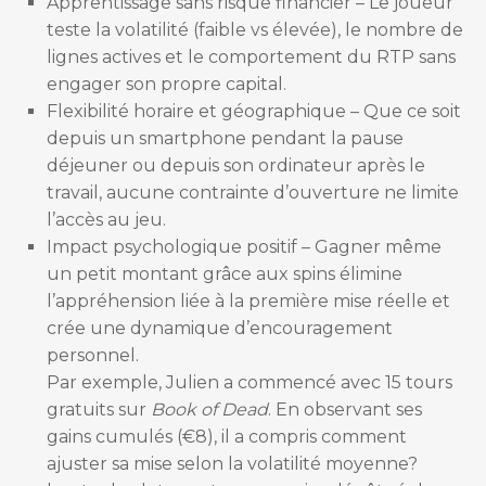
Apprentissage sans risque financier – Le joueur
teste la volatilité (faible vs élevée), le nombre de
lignes actives et le comportement du RTP sans
engager son propre capital.
Flexibilité horaire et géographique – Que ce soit
depuis un smartphone pendant la pause
déjeuner ou depuis son ordinateur après le
travail, aucune contrainte d’ouverture ne limite
l’accès au jeu.
Impact psychologique positif – Gagner même
un petit montant grâce aux spins élimine
l’appréhension liée à la première mise réelle et
crée une dynamique d’encouragement
personnel.
Par exemple, Julien a commencé avec 15 tours
gratuits sur
Book of Dead
. En observant ses
gains cumulés (€8), il a compris comment
ajuster sa mise selon la volatilité moyenne?