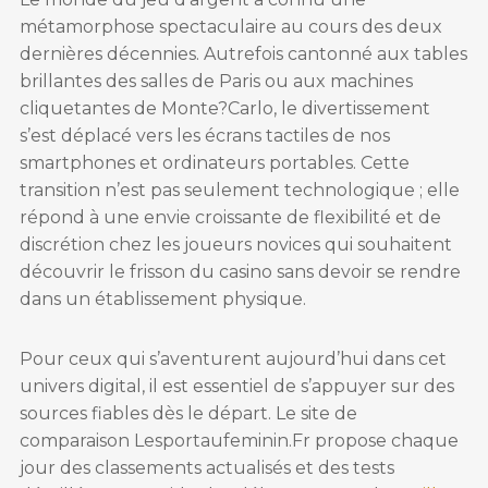
métamorphose spectaculaire au cours des deux
dernières décennies. Autrefois cantonné aux tables
brillantes des salles de Paris ou aux machines
cliquetantes de Monte?Carlo, le divertissement
s’est déplacé vers les écrans tactiles de nos
smartphones et ordinateurs portables. Cette
transition n’est pas seulement technologique ; elle
répond à une envie croissante de flexibilité et de
discrétion chez les joueurs novices qui souhaitent
découvrir le frisson du casino sans devoir se rendre
dans un établissement physique.
Pour ceux qui s’aventurent aujourd’hui dans cet
univers digital, il est essentiel de s’appuyer sur des
sources fiables dès le départ. Le site de
comparaison Lesportaufeminin.Fr propose chaque
jour des classements actualisés et des tests