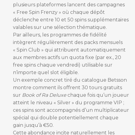
plusieurs plateformes lancent des campagnes
« Free Spin Frenzy » où chaque dépôt
déclenche entre 10 et 50 spins supplémentaires
valables sur une sélection thématique.
Par ailleurs, les programmes de fidélité
intègrent régulièrement des packs mensuels
« Spin Club » qui attribuent automatiquement
aux membres actifs un quota fixe (par ex., 20
free spins chaque vendredi) utilisable sur
n’importe quel slot éligible.
Un exemple concret tiré du catalogue Betsson
montre comment ils offrent 30 tours gratuits
sur
Book of Ra Deluxe
chaque fois qu’un joueur
atteint le niveau « Silver » du programme VIP ;
ces spins sont accompagnés d’un multiplicateur
spécial qui double potentiellement chaque
gain jusqu’à €50.
Cette abondance incite naturellement les