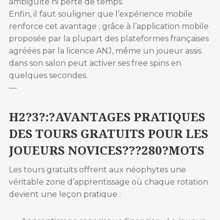
ambiguïté ni perte de temps.
Enfin, il faut souligner que l’expérience mobile
renforce cet avantage ; grâce à l’application mobile
proposée par la plupart des plateformes françaises
agréées par la licence ANJ, même un joueur assis
dans son salon peut activer ses free spins en
quelques secondes.
—
H2?3?:?AVANTAGES PRATIQUES
DES TOURS GRATUITS POUR LES
JOUEURS NOVICES???280?MOTS
Les tours gratuits offrent aux néophytes une
véritable zone d’apprentissage où chaque rotation
devient une leçon pratique :