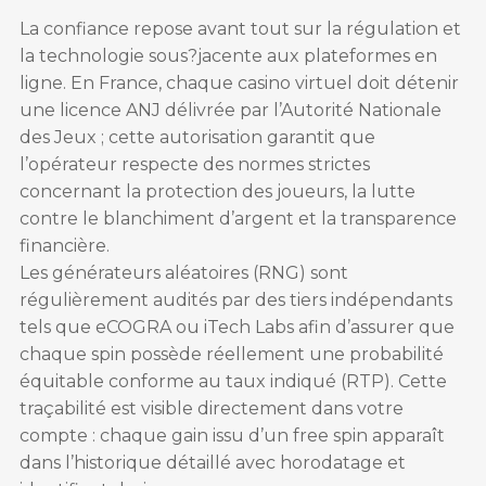
La confiance repose avant tout sur la régulation et
la technologie sous?jacente aux plateformes en
ligne. En France, chaque casino virtuel doit détenir
une licence ANJ délivrée par l’Autorité Nationale
des Jeux ; cette autorisation garantit que
l’opérateur respecte des normes strictes
concernant la protection des joueurs, la lutte
contre le blanchiment d’argent et la transparence
financière.
Les générateurs aléatoires (RNG) sont
régulièrement audités par des tiers indépendants
tels que eCOGRA ou iTech Labs afin d’assurer que
chaque spin possède réellement une probabilité
équitable conforme au taux indiqué (RTP). Cette
traçabilité est visible directement dans votre
compte : chaque gain issu d’un free spin apparaît
dans l’historique détaillé avec horodatage et