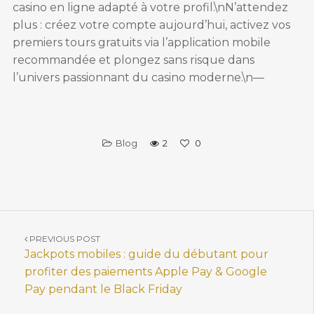
casino en ligne adapté à votre profil.\nN’attendez
plus : créez votre compte aujourd’hui, activez vos
premiers tours gratuits via l’application mobile
recommandée et plongez sans risque dans
l’univers passionnant du casino moderne.\n—
Blog
2
0
PREVIOUS POST
Jackpots mobiles : guide du débutant pour
profiter des paiements Apple Pay & Google
Pay pendant le Black Friday