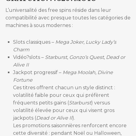
L’universalité des free spins réside dans leur
compatibilité avec presque toutes les catégories de
machines à sous modernes :
Slots classiques –
Mega Joker
,
Lucky Lady’s
Charm
Vidéo?slots –
Starburst
,
Gonzo’s Quest
,
Dead or
Alive II
Jackpot progressif –
Mega Moolah
,
Divine
Fortune
Ces titres offrent chacun un style distinct :
volatilité faible pour ceux qui préfèrent
fréquents petits gains (
Starburst
) versus
volatilité élevée pour ceux qui visent gros
jackpots (
Dead or Alive II
).
Les promotions saisonnières renforcent encore
cette diversité : pendant Noël ou Halloween,