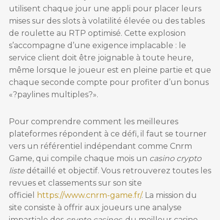
utilisent chaque jour une appli pour placer leurs
mises sur des slots à volatilité élevée ou des tables
de roulette au RTP optimisé. Cette explosion
s’accompagne d’une exigence implacable : le
service client doit être joignable à toute heure,
même lorsque le joueur est en pleine partie et que
chaque seconde compte pour profiter d’un bonus
«?paylines multiples?».
Pour comprendre comment les meilleures
plateformes répondent à ce défi, il faut se tourner
vers un référentiel indépendant comme Cnrm
Game, qui compile chaque mois un
casino crypto
liste
détaillé et objectif. Vous retrouverez toutes les
revues et classements sur son site
officiel
https://www.cnrm-game.fr/
. La mission du
site consiste à offrir aux joueurs une analyse
impartiale des
crypto casinos
, du meilleur casino