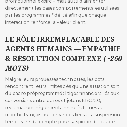
promotionnel expiré – mais aussi d’alimenter
directement les bases comportementales utilisées
par les programmes fidélité afin que chaque
interaction renforce la valeur client.
LE RÔLE IRREMPLAÇABLE DES
AGENTS HUMAINS — EMPATHIE
& RÉSOLUTION COMPLEXE
(~260
MOTS)
Malgré leurs prouesses techniques, les bots
rencontrent leurs limites dès qu’une situation sort
du cadre préprogrammé : litiges financiers liés aux
conversions entre euros et jetons ERC?20,
réclamations réglementaires spécifiques au
marché français ou demandes liées à la suspension
temporaire du compte pour suspicion de fraude