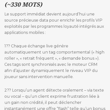
(~330 MOTS)
Le support immédiat devient aujourd’hui une
source précieuse data pour enrichir les profils VIP
exploités par les programmes loyauté intégrés aux
applications mobiles :
1?? Chaque échange live génère
automatiquement un tag comportemental (« high
roller », « retrait fréquent », « demande bonus »).
Ces tags sont synchronisés avec le moteur CRM
afin d’ajuster dynamiquement le niveau VIP du
joueur sans intervention manuelle.
2?? Lorsqu’un agent détecte oralement – via texte
ou vocal – qu’un client exprime frustration liée à
un gain non crédité, il peut déclencher
instantanément une offre “flash” telle qu’un bonus