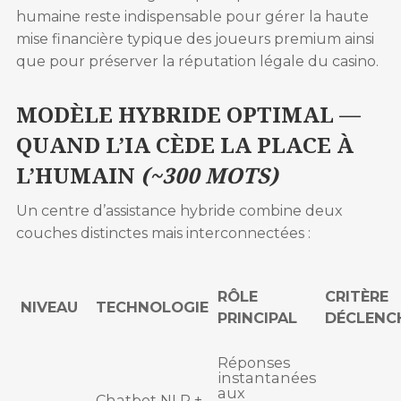
humaine reste indispensable pour gérer la haute
mise financière typique des joueurs premium ainsi
que pour préserver la réputation légale du casino.
MODÈLE HYBRIDE OPTIMAL —
QUAND L’IA CÈDE LA PLACE À
L’HUMAIN
(~300 MOTS)
Un centre d’assistance hybride combine deux
couches distinctes mais interconnectées :
RÔLE
CRITÈRE
NIVEAU
TECHNOLOGIE
PRINCIPAL
DÉCLENC
Réponses
instantanées
aux
Chatbot NLP +