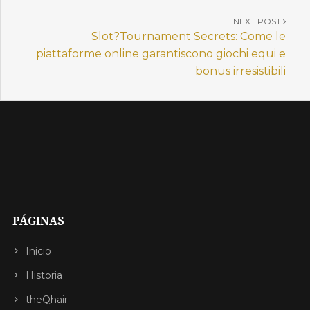
NEXT POST
Slot?Tournament Secrets: Come le
piattaforme online garantiscono giochi equi e
bonus irresistibili
PÁGINAS
Inicio
Historia
theQhair