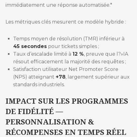
immédiatement une réponse automatisée.*
Les métriques clés mesurent ce modèle hybride :
Temps moyen de résolution (TMR) inférieur à
45 secondes
pour tickets simples ;
Taux d’escalade limité à
12 %
, preuve que l?»IA
résout efficacement la majorité des requêtes ;
Satisfaction utilisateur Net Promoter Score
(NPS) atteignant
+78
, largement supérieur aux
standards industriels.
IMPACT SUR LES PROGRAMMES
DE FIDÉLITÉ —
PERSONNALISATION &
RÉCOMPENSES EN TEMPS RÉEL