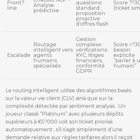
Front?
questions
Score ??3
Analyse
line
standard ;
(ticket si
prédictive
proposition
proactive
d’offres flash
Gestion
Routage
complexe :
Score >?3
intelligent vers
vérifications
besoin
Escalade
agents
KYC, litiges
explicite
humains
financiers,
“parler à 
spécialisés
conformité
humain”
GDPR
Le routing intelligent utilise des algorithmes basés
sur la valeur vie client (CLV) ainsi que sur la
complexité détectée par sentiment analysis . Un
joueur classé “Platinum” avec plusieurs dépôts
supérieurs à €5?000 voit son ticket priorisé
automatiquement ; s’il s’agit simplement d’une
demande relative aux règles tarifaires alors il reçoit