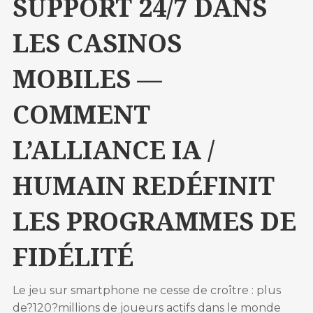
SUPPORT 24/7 DANS
LES CASINOS
MOBILES —
COMMENT
L’ALLIANCE IA /
HUMAIN REDÉFINIT
LES PROGRAMMES DE
FIDÉLITÉ
Le jeu sur smartphone ne cesse de croître : plus
de?120?millions de joueurs actifs dans le monde