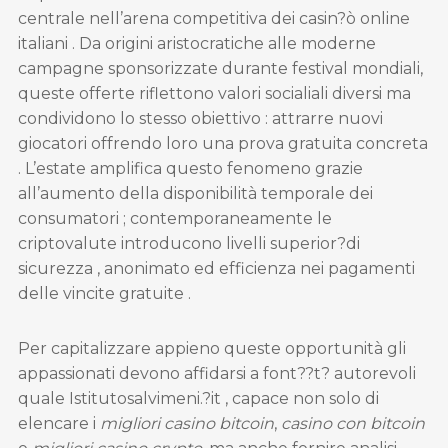
centrale nell’arena competitiva dei casin?ò online
italiani . Da origini aristocratiche alle moderne
campagne sponsorizzate durante festival mondiali,
queste offerte riflettono valori social­iali diversi ma
condividono lo stesso obiettivo : attrarre nuovi
giocatori offrendo loro una prova gratuita concreta
. L’estate amplifica questo fenomeno grazie
all’aumento della disponibilità temporale dei
consumatori ; contemporaneamente le
criptovalute introducono livelli superior?di
sicurezza , anonim­at­o ed efficienza nei pagamenti
delle vincite gratuite .
Per capitalizzare appieno queste opportunità gli
appassionati devono affidarsi a font??t? autorevoli
quale Istitutosalvimeni.?it , capace non solo di
elencare i
migliori casino bitcoin
,
casino con bitcoin