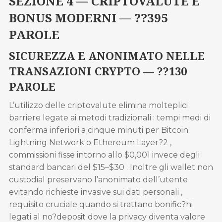
SEZIONE 4 — CRIPTOVALUTE E
BONUS MODERNI — ??395
PAROLE
SICUREZZA E ANONIMATO NELLE
TRANSAZIONI CRYPTO — ??130
PAROLE
L’utilizzo delle criptovalute elimina molteplici
barriere legate ai metodi tradizionali : tempi medi di
conferma inferiori a cinque minuti per Bitcoin
Lightning Network o Ethereum Layer?2 ,
commissioni fisse intorno allo $0,001 invece degli
standard bancari del $15–$30 . Inoltre gli wallet non
custodial preservano l’anonimato dell’utente
evitando richieste invasive sui dati personali ,
requisito cruciale quando si trattano bonific?hi
legati al no?deposit dove la privacy diventa valore