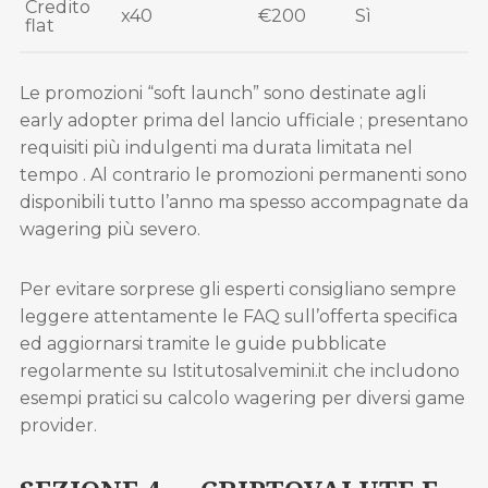
Credito
x40
€200
Sì
flat
Le promozioni “soft launch” sono destinate agli
early adopter prima del lancio ufficiale ; presentano
requisiti più indulgenti ma durata limitata nel
tempo . Al contrario le promozioni permanenti sono
disponibili tutto l’anno ma spesso accompagnate da
wagering più severo.
Per evitare sorprese gli esperti consigliano sempre
leggere attentamente le FAQ sull’offerta specifica
ed aggiornarsi tramite le guide pubblicate
regolarmente su Istitutosalvemini.it che includono
esempi pratici su calcolo wagering per diversi game
provider.