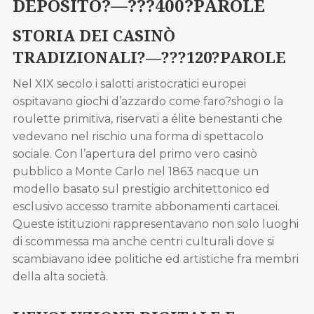
DEPOSITO?—???400?PAROLE
STORIA DEI CASINÒ
TRADIZIONALI?—???120?PAROLE
Nel XIX secolo i salotti aristocratici europei
ospitavano giochi d’azzardo come faro?shogi o la
roulette primitiva, riservati a élite benestanti che
vedevano nel rischio una forma di spettacolo
sociale. Con l’apertura del primo vero casinò
pubblico a Monte Carlo nel 1863 nacque un
modello basato sul prestigio architettonico ed
esclusivo accesso tramite abbonamenti cartacei.
Queste istituzioni rappresentavano non solo luoghi
di scommessa ma anche centri culturali dove si
scambiavano idee politiche ed artistiche fra membri
della alta società.