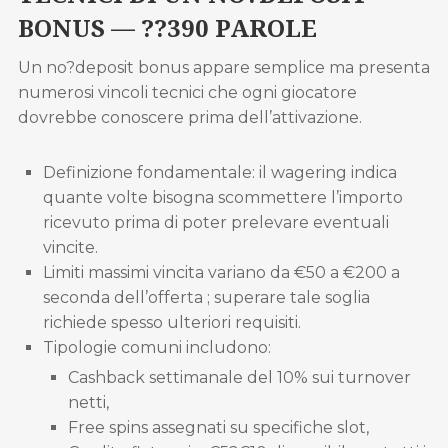
BONUS — ??390 PAROLE
Un no?deposit bonus appare semplice ma presenta
numerosi vincoli tecnici che ogni giocatore
dovrebbe conoscere prima dell’attivazione.
Definizione fondamentale: il wagering indica
quante volte bisogna scommettere l’importo
ricevuto prima di poter prelevare eventuali
vincite.
Limiti massimi vincita variano da €50 a €200 a
seconda dell’offerta ; superare tale soglia
richiede spesso ulteriori requisiti.
Tipologie comuni includono:
Cashback settimanale del 10% sui turnover
netti,
Free spins assegnati su specifiche slot,