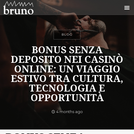
BLOG
BONUS SENZA
DEPOSITO NEI CASINÒ
ONLINE: UN VIAGGIO
ESTIVO TRA CULTURA,
TECNOLOGIA E
OPPORTUNITÀ
4 months ago