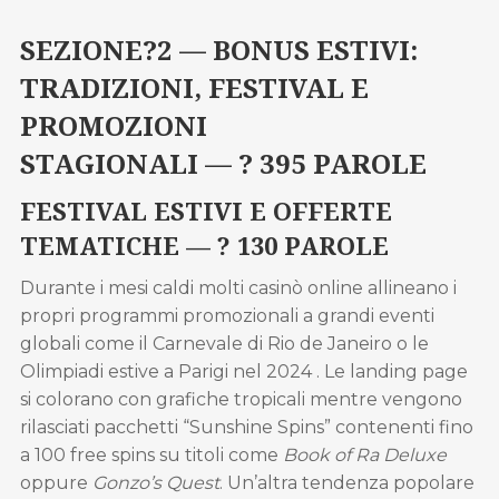
SEZIONE?2 — BONUS ESTIVI:
TRADIZIONI, FESTIVAL E
PROMOZIONI
STAGIONALI — ? 395 PAROLE
FESTIVAL ESTIVI E OFFERTE
TEMATICHE — ? 130 PAROLE
Durante i mesi caldi molti casinò online allineano i
propri programmi promozionali a grandi eventi
globali come il Carnevale di Rio de Janeiro o le
Olimpiadi estive a Parigi nel 2024 . Le landing page
si colorano con grafiche tropicali mentre vengono
rilasciati pacchetti “Sunshine Spins” contenenti fino
a 100 free spins su titoli come
Book of Ra Deluxe
oppure
Gonzo’s Quest
. Un’altra tendenza popolare