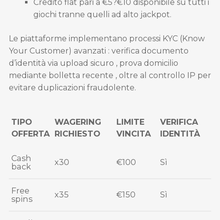
Credito flat pari a €5?€10 disponibile su tutti i
giochi tranne quelli ad alto jackpot.
Le piattaforme implementano processi KYC (Know
Your Customer) avanzati : verifica documento
d’identità via upload sicuro , prova domicilio
mediante bolletta recente , oltre al controllo IP per
evitare duplicazioni fraudolente.
TIPO
WAGERING
LIMITE
VERIFICA
OFFERTA
RICHIESTO
VINCITA
IDENTITÀ
Cash
x30
€100
Sì
back
Free
x35
€150
Sì
spins