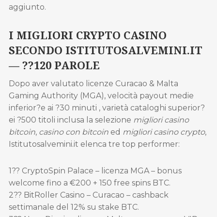
aggiunto.
I MIGLIORI CRYPTO CASINO
SECONDO ISTITUTOSALVEMINI.IT
— ??120 PAROLE
Dopo aver valutato licenze Curacao & Malta
Gaming Authority (MGA), velocità payout medie
inferior?e ai ?30 minuti , varietà cataloghi superior?
ei ?500 titoli inclusa la selezione
migliori casino
bitcoin
,
casino con bitcoin
ed
migliori casino crypto
,
Istitutosalvemini.it elenca tre top performer:
1?? CryptoSpin Palace – licenza MGA – bonus
welcome fino a €200 + 150 free spins BTC.
2?? BitRoller Casino – Curacao – cashback
settimanale del 12% su stake BTC.