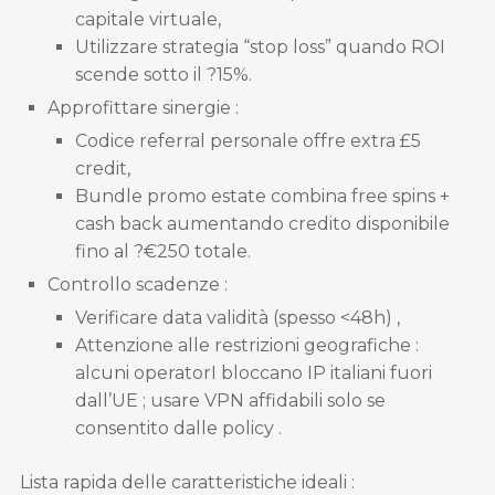
capitale virtuale,
Utilizzare strategia “stop loss” quando ROI
scende sotto il ?15%.
Approfittare sinergie :
Codice referral personale offre extra £5
credit,
Bundle promo estate combina free spins +
cash back aumentando credito disponibile
fino al ?€250 totale.
Controllo scadenze :
Verificare data validità (spesso <48h) ,
Attenzione alle restrizioni geografiche :
alcuni operatorI bloccano IP italiani fuori
dall’UE ; usare VPN affidabili solo se
consentito dalle policy .
Lista rapida delle caratteristiche ideali :