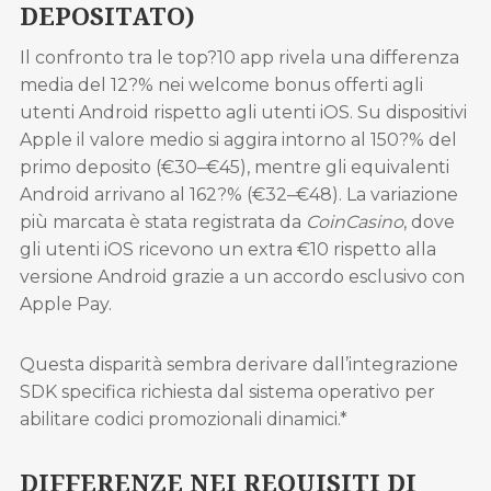
DEPOSITATO)
Il confronto tra le top?10 app rivela una differenza
media del 12?% nei welcome bonus offerti agli
utenti Android rispetto agli utenti iOS. Su dispositivi
Apple il valore medio si aggira intorno al 150?% del
primo deposito (€30–€45), mentre gli equivalenti
Android arrivano al 162?% (€32–€48). La variazione
più marcata è stata registrata da
CoinCasino
, dove
gli utenti iOS ricevono un extra €10 rispetto alla
versione Android grazie a un accordo esclusivo con
Apple Pay.
Questa disparità sembra derivare dall’integrazione
SDK specifica richiesta dal sistema operativo per
abilitare codici promozionali dinamici.*
DIFFERENZE NEI REQUISITI DI