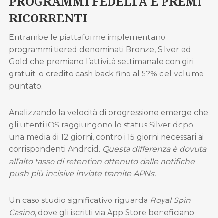
PROGRAMMI FEDELTÀ E PREMI
RICORRENTI
Entrambe le piattaforme implementano
programmi tiered denominati Bronze, Silver ed
Gold che premiano l’attività settimanale con giri
gratuiti o credito cash back fino al 5?% del volume
puntato.
Analizzando la velocità di progressione emerge che
gli utenti iOS raggiungono lo status Silver dopo
una media di 12 giorni, contro i 15 giorni necessari ai
corrispondenti Android
. Questa differenza è dovuta
all’alto tasso di retention ottenuto dalle notifiche
push più incisive inviate tramite APNs.
Un caso studio significativo riguarda
Royal Spin
Casino
, dove gli iscritti via App Store beneficiano