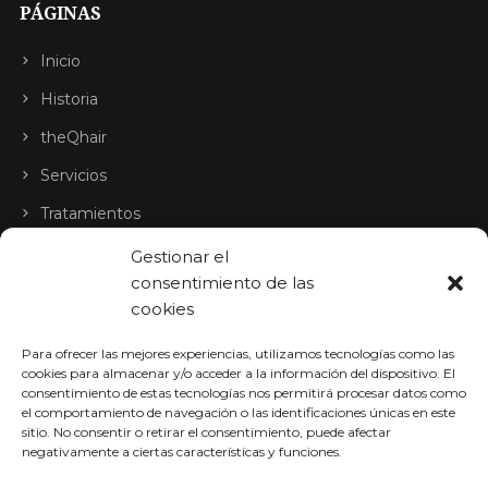
PÁGINAS
Inicio
Historia
theQhair
Servicios
Tratamientos
Blog
Gestionar el
consentimiento de las
Contacto
cookies
Para ofrecer las mejores experiencias, utilizamos tecnologías como las
Calle Almte. Baldasano, 8, 30204
cookies para almacenar y/o acceder a la información del dispositivo. El
consentimiento de estas tecnologías nos permitirá procesar datos como
Cartagena, Murcia
el comportamiento de navegación o las identificaciones únicas en este
Lunes – Viernes: 9:30 – 13:30, 16:30 – 20:30
sitio. No consentir o retirar el consentimiento, puede afectar
Sábado: 9:30 – 14:00
negativamente a ciertas características y funciones.
Teléfono:
968 12 64 40