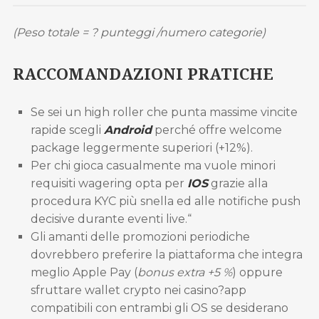
(Peso totale = ? punteggi /numero categorie)
RACCOMANDAZIONI PRATICHE
Se sei un high roller che punta massime vincite
rapide scegli
Android
perché offre welcome
package leggermente superiori (+12%).
Per chi gioca casualmente ma vuole minori
requisiti wagering opta per
IOS
grazie alla
procedura KYC più snella ed alle notifiche push
decisive durante eventi live.“
Gli amanti delle promozioni periodiche
dovrebbero preferire la piattaforma che integra
meglio Apple Pay (
bonus extra +5 %
) oppure
sfruttare wallet crypto nei casino?app
compatibili con entrambi gli OS se desiderano