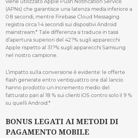
viene utilizzato Apple Push Notification Service
(APNs) che garantisce una latenza media inferiore a
0·8 secondi, mentre Firebase Cloud Messaging
registra circa 1·4 secondi sui dispositivi Android
mainstream.* Tale differenza si traduce in tassi
d’apertura superiori del 42?% sugli apparecchi
Apple rispetto al 31?% sugli apparecchi Samsung
nel nostro campione.
L’impatto sulla conversione è evidente: le offerte
flash generate entro ventiquattro ore dal lancio
hanno prodotto un incremento medio del
fatturato pari al 18 % sui clienti iOS contro solo il 9 %
su quelli Android.*
BONUS LEGATI AI METODI DI
PAGAMENTO MOBILE