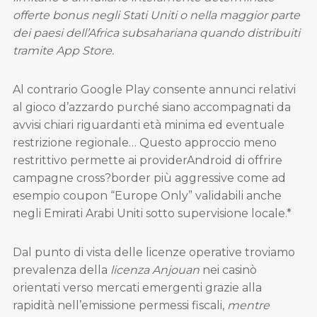
offerte bonus negli Stati Uniti o nella maggior parte
dei paesi dell’Africa subsahariana quando distribuiti
tramite App Store.
Al contrario Google Play consente annunci relativi
al gioco d’azzardo purché siano accompagnati da
avvisi chiari riguardanti età minima ed eventuale
restrizione regionale… Questo approccio meno
restrittivo permette ai providerAndroid di offrire
campagne cross?border più aggressive come ad
esempio coupon “Europe Only” validabili anche
negli Emirati Arabi Uniti sotto supervisione locale.*
Dal punto di vista delle licenze operative troviamo
prevalenza della
licenza Anjouan
nei casinò
orientati verso mercati emergenti grazie alla
rapidità nell’emissione permessi fiscali,
mentre