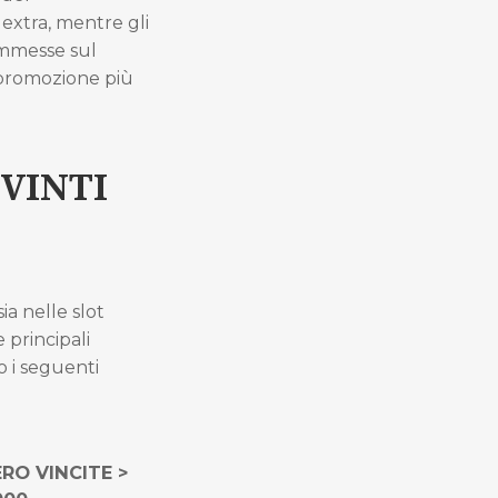
extra, mentre gli
ommesse sul
a promozione più
 VINTI
sia nelle slot
 principali
 i seguenti
RO VINCITE >