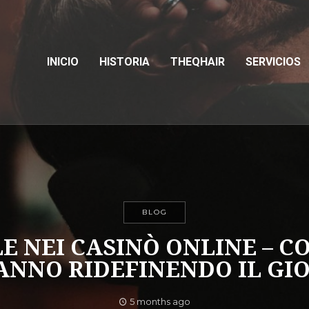
INICIO
HISTORIA
THEQHAIR
SERVICIOS
BLOG
E NEI CASINÒ ONLINE – CO
ANNO RIDEFINENDO IL GI
5 months ago