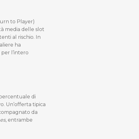
turn to Player)
tà media delle slot
nti al rischio. In
aliere ha
per l’intero
 percentuale di
vo. Un’offerta tipica
ccompagnato da
hes
, entrambe