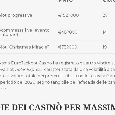
VINTO
€10?
Slot progressiva
€152?000
27
Scommessa live (evento
€48?000
14
natalizio)
Slot “Christmas Miracle”
€73?000
19
solo EuroJackpot Casino ha registrato quattro vincite s
ova slot
Polar Express
, caratterizzata da una volatilità al
, il valore totale dei premi distribuiti nelle festività 
o periodo del 2020, segno tangibile dell’efficacia delle 
zie.
IE DEI CASINÒ PER MASSI