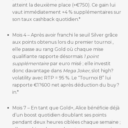
atteint la deuxième place (+€750). Ce gain lui
vaut immédiatement +4 % supplémentaires sur
son taux cashback quotidien.*
Mois 4 – Après avoir franchi le seuil Silver grâce
aux points obtenus lors du premier tournoi ,
elle passe au rang Gold où chaque mise
qualifiante rapporte désormais
1 point
supplémentaire
par euro misé ; elle investit
donc davantage dans
Mega Joker
, slot high?
volatility avec RTP = 95 %. Le “Tournoi B” lui
rapporte €1?600 net après déduction du buy?
in.*
Mois 7 – En tant que Gold+, Alice bénéficie déjà
d’un boost quotidien doublant ses points
pendant deux heures ciblées chaque semaine ;