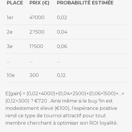
PLACE
PRIX (€)
PROBABILITÉ ESTIMÉE
1er
4?000
0,02
2e
2?500
0,04
3e
1?500
0,06
…
…
…
10e
300
0,12
E[gain] = (0,02×4000)+(0,04×2500)+(0,06×1500)+…+
(0,12×300) ? €720 . Ainsi même si le buy?in est
modestement élevé (€100), l’espérance positive
rend ce type de tournoi attractif pour tout
membre cherchant à optimiser son ROI loyalité.