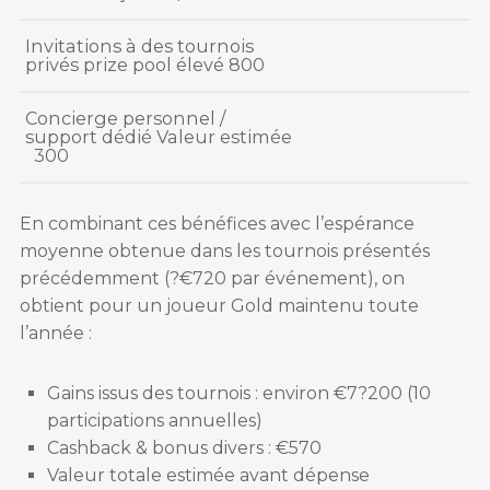
Invitations à des tournois
privés prize pool élevé 800
Concierge personnel /
support dédié Valeur estimée
300
En combinant ces bénéfices avec l’espérance
moyenne obtenue dans les tournois présentés
précédemment (?€720 par événement), on
obtient pour un joueur Gold maintenu toute
l’année :
Gains issus des tournois : environ €7?200 (10
participations annuelles)
Cashback & bonus divers : €570
Valeur totale estimée avant dépense