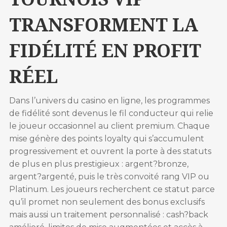
TRANSFORMENT LA
FIDÉLITÉ EN PROFIT
RÉEL
Dans l’univers du casino en ligne, les programmes
de fidélité sont devenus le fil conducteur qui relie
le joueur occasionnel au client premium. Chaque
mise génère des points loyalty qui s’accumulent
progressivement et ouvrent la porte à des statuts
de plus en plus prestigieux : argent?bronze,
argent?argenté, puis le très convoité rang VIP ou
Platinum. Les joueurs recherchent ce statut parce
qu’il promet non seulement des bonus exclusifs
mais aussi un traitement personnalisé : cash?back