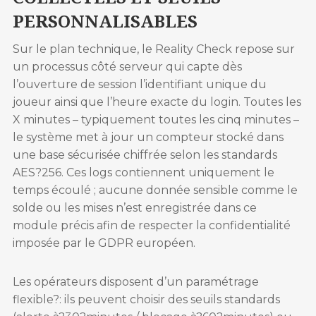
PERSONNALISABLES
Sur le plan technique, le Reality Check repose sur
un processus côté serveur qui capte dès
l’ouverture de session l’identifiant unique du
joueur ainsi que l’heure exacte du login. Toutes les
X minutes – typiquement toutes les cinq minutes –
le système met à jour un compteur stocké dans
une base sécurisée chiffrée selon les standards
AES?256. Ces logs contiennent uniquement le
temps écoulé ; aucune donnée sensible comme le
solde ou les mises n’est enregistrée dans ce
module précis afin de respecter la confidentialité
imposée par le GDPR européen.
Les opérateurs disposent d’un paramétrage
flexible?: ils peuvent choisir des seuils standards