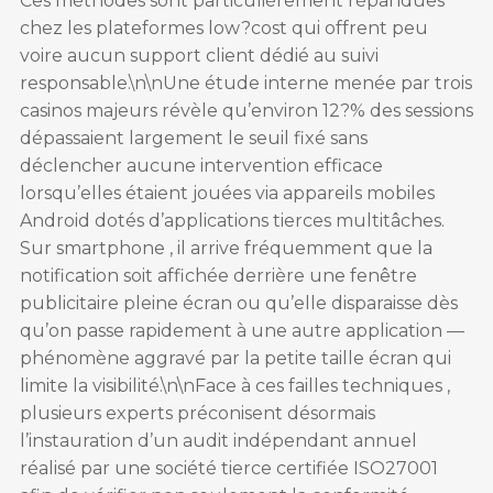
Ces méthodes sont particulièrement répandues
chez les plateformes low?cost qui offrent peu
voire aucun support client dédié au suivi
responsable.\n\nUne étude interne menée par trois
casinos majeurs révèle qu’environ 12?% des sessions
dépassaient largement le seuil fixé sans
déclencher aucune intervention efficace
lorsqu’elles étaient jouées via appareils mobiles
Android dotés d’applications tierces multitâches.
Sur smartphone , il arrive fréquemment que la
notification soit affichée derrière une fenêtre
publicitaire pleine écran ou qu’elle disparaisse dès
qu’on passe rapidement à une autre application —
phénomène aggravé par la petite taille écran qui
limite la visibilité.\n\nFace à ces failles techniques ,
plusieurs experts préconisent désormais
l’instauration d’un audit indépendant annuel
réalisé par une société tierce certifiée ISO27001