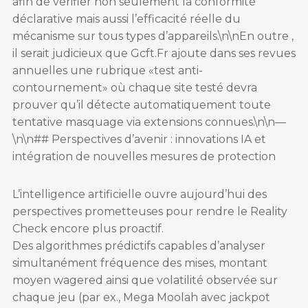
afin de vérifier non seulement la conformité
déclarative mais aussi l’efficacité réelle du
mécanisme sur tous types d’appareils.\n\nEn outre ,
il serait judicieux que Gcft.Fr ajoute dans ses revues
annuelles une rubrique «test anti-
contournement» où chaque site testé devra
prouver qu’il détecte automatiquement toute
tentative masquage via extensions connues.\n\n—
\n\n## Perspectives d’avenir : innovations IA et
intégration de nouvelles mesures de protection
L’intelligence artificielle ouvre aujourd’hui des
perspectives prometteuses pour rendre le Reality
Check encore plus proactif.
Des algorithmes prédictifs capables d’analyser
simultanément fréquence des mises, montant
moyen wagered ainsi que volatilité observée sur
chaque jeu (par ex., Mega Moolah avec jackpot