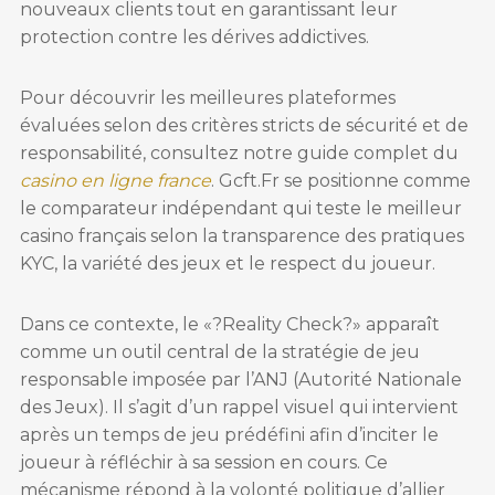
nouveaux clients tout en garantissant leur
protection contre les dérives addictives.
Pour découvrir les meilleures plateformes
évaluées selon des critères stricts de sécurité et de
responsabilité, consultez notre guide complet du
casino en ligne france
. Gcft.Fr se positionne comme
le comparateur indépendant qui teste le meilleur
casino français selon la transparence des pratiques
KYC, la variété des jeux et le respect du joueur.
Dans ce contexte, le «?Reality Check?» apparaît
comme un outil central de la stratégie de jeu
responsable imposée par l’ANJ (Autorité Nationale
des Jeux). Il s’agit d’un rappel visuel qui intervient
après un temps de jeu prédéfini afin d’inciter le
joueur à réfléchir à sa session en cours. Ce
mécanisme répond à la volonté politique d’allier