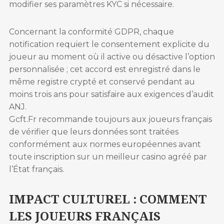
modifier ses paramètres KYC si nécessaire.
Concernant la conformité GDPR, chaque
notification requiert le consentement explicite du
joueur au moment où il active ou désactive l’option
personnalisée ; cet accord est enregistré dans le
même registre crypté et conservé pendant au
moins trois ans pour satisfaire aux exigences d’audit
ANJ.
Gcft.Fr recommande toujours aux joueurs français
de vérifier que leurs données sont traitées
conformément aux normes européennes avant
toute inscription sur un meilleur casino agréé par
l’État français.
IMPACT CULTUREL : COMMENT
LES JOUEURS FRANÇAIS