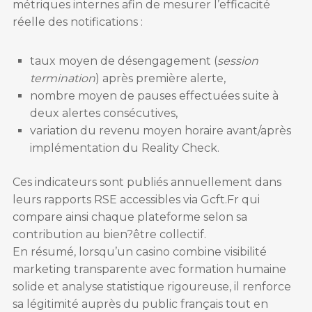
métriques internes afin de mesurer l’efficacité
réelle des notifications :
taux moyen de désengagement (
session
termination
) après première alerte,
nombre moyen de pauses effectuées suite à
deux alertes consécutives,
variation du revenu moyen horaire avant/après
implémentation du Reality Check.
Ces indicateurs sont publiés annuellement dans
leurs rapports RSE accessibles via Gcft.Fr qui
compare ainsi chaque plateforme selon sa
contribution au bien?être collectif.
En résumé, lorsqu’un casino combine visibilité
marketing transparente avec formation humaine
solide et analyse statistique rigoureuse, il renforce
sa légitimité auprès du public français tout en