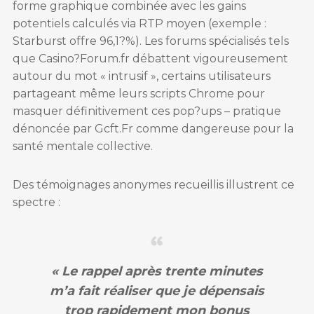
forme graphique combinée avec les gains
potentiels calculés via RTP moyen (exemple :
Starburst offre 96,1?%). Les forums spécialisés tels
que Casino?Forum.fr débattent vigoureusement
autour du mot « intrusif », certains utilisateurs
partageant même leurs scripts Chrome pour
masquer définitivement ces pop?ups – pratique
dénoncée par Gcft.Fr comme dangereuse pour la
santé mentale collective.
Des témoignages anonymes recueillis illustrent ce
spectre :
« Le rappel après trente minutes
m’a fait réaliser que je dépensais
trop rapidement mon bonus