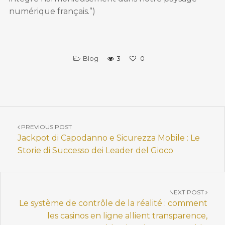
numérique français.”)
Blog
3
0
PREVIOUS POST
Jackpot di Capodanno e Sicurezza Mobile : Le
Storie di Successo dei Leader del Gioco
NEXT POST
Le système de contrôle de la réalité : comment
les casinos en ligne allient transparence,