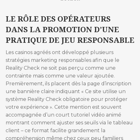
LE RÔLE DES OPÉRATEURS
DANS LA PROMOTION D’UNE
PRATIQUE DE JEU RESPONSABLE
Les casinos agréés ont développé plusieurs
stratégies marketing responsables afin que le
Reality Check ne soit pas perçu comme une
contrainte mais comme une valeur ajoutée.
Premièrement, ils placent dès la page d’inscription
une bannière claire indiquant « Ce site utilise un
système Reality Check obligatoire pour protéger
votre expérience ». Cette mention est souvent
accompagnée d’un court tutoriel vidéo animé
montrant comment ajuster ses seuils via le tableau
client – ce format facilite grandement la
compréhension même chez ceux peu familiers