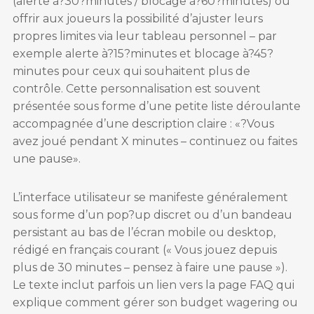
(alerte à?30?minutes / blocage à?60?minutes) ou
offrir aux joueurs la possibilité d’ajuster leurs
propres limites via leur tableau personnel – par
exemple alerte à?15?minutes et blocage à?45?
minutes pour ceux qui souhaitent plus de
contrôle. Cette personnalisation est souvent
présentée sous forme d’une petite liste déroulante
accompagnée d’une description claire : «?Vous
avez joué pendant X minutes – continuez ou faites
une pause».
L’interface utilisateur se manifeste généralement
sous forme d’un pop?up discret ou d’un bandeau
persistant au bas de l’écran mobile ou desktop,
rédigé en français courant (« Vous jouez depuis
plus de 30 minutes – pensez à faire une pause »).
Le texte inclut parfois un lien vers la page FAQ qui
explique comment gérer son budget wagering ou