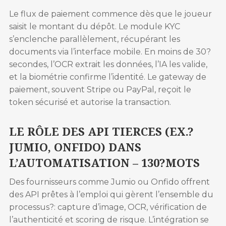
Le flux de paiement commence dès que le joueur
saisit le montant du dépôt. Le module KYC
s’enclenche parallèlement, récupérant les
documents via l’interface mobile. En moins de 30?
secondes, l’OCR extrait les données, l’IA les valide,
et la biométrie confirme l’identité. Le gateway de
paiement, souvent Stripe ou PayPal, reçoit le
token sécurisé et autorise la transaction.
LE RÔLE DES API TIERCES (EX.?
JUMIO, ONFIDO) DANS
L’AUTOMATISATION – 130?MOTS
Des fournisseurs comme Jumio ou Onfido offrent
des API prêtes à l’emploi qui gèrent l’ensemble du
processus?: capture d’image, OCR, vérification de
l’authenticité et scoring de risque. L’intégration se