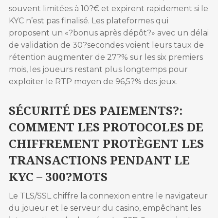
souvent limitées à 10?€ et expirent rapidement si le
KYC n’est pas finalisé. Les plateformes qui
proposent un «?bonus après dépôt?» avec un délai
de validation de 30?secondes voient leurs taux de
rétention augmenter de 27?% sur les six premiers
mois, les joueurs restant plus longtemps pour
exploiter le RTP moyen de 96,5?% des jeux.
SÉCURITÉ DES PAIEMENTS?:
COMMENT LES PROTOCOLES DE
CHIFFREMENT PROTÈGENT LES
TRANSACTIONS PENDANT LE
KYC – 300?MOTS
Le TLS/SSL chiffre la connexion entre le navigateur
du joueur et le serveur du casino, empêchant les