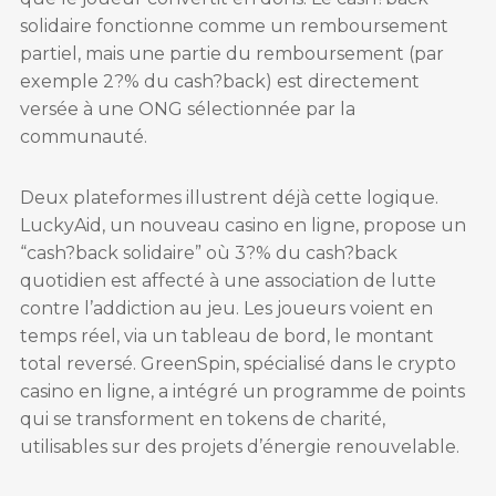
solidaire fonctionne comme un remboursement
partiel, mais une partie du remboursement (par
exemple 2?% du cash?back) est directement
versée à une ONG sélectionnée par la
communauté.
Deux plateformes illustrent déjà cette logique.
LuckyAid, un nouveau casino en ligne, propose un
“cash?back solidaire” où 3?% du cash?back
quotidien est affecté à une association de lutte
contre l’addiction au jeu. Les joueurs voient en
temps réel, via un tableau de bord, le montant
total reversé. GreenSpin, spécialisé dans le crypto
casino en ligne, a intégré un programme de points
qui se transforment en tokens de charité,
utilisables sur des projets d’énergie renouvelable.