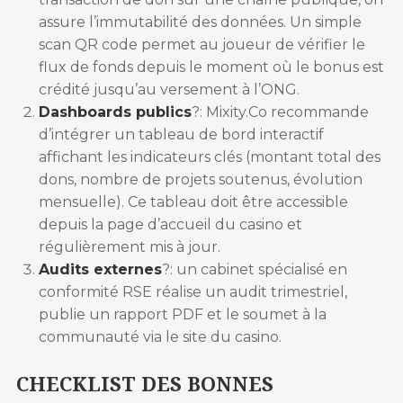
assure l’immutabilité des données. Un simple
scan QR code permet au joueur de vérifier le
flux de fonds depuis le moment où le bonus est
crédité jusqu’au versement à l’ONG.
Dashboards publics
?: Mixity.Co recommande
d’intégrer un tableau de bord interactif
affichant les indicateurs clés (montant total des
dons, nombre de projets soutenus, évolution
mensuelle). Ce tableau doit être accessible
depuis la page d’accueil du casino et
régulièrement mis à jour.
Audits externes
?: un cabinet spécialisé en
conformité RSE réalise un audit trimestriel,
publie un rapport PDF et le soumet à la
communauté via le site du casino.
CHECKLIST DES BONNES