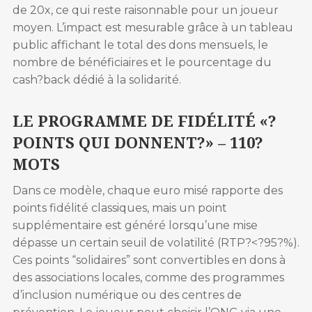
de 20x, ce qui reste raisonnable pour un joueur
moyen. L’impact est mesurable grâce à un tableau
public affichant le total des dons mensuels, le
nombre de bénéficiaires et le pourcentage du
cash?back dédié à la solidarité.
LE PROGRAMME DE FIDÉLITÉ «?
POINTS QUI DONNENT?» – 110?
MOTS
Dans ce modèle, chaque euro misé rapporte des
points fidélité classiques, mais un point
supplémentaire est généré lorsqu’une mise
dépasse un certain seuil de volatilité (RTP?<?95?%).
Ces points “solidaires” sont convertibles en dons à
des associations locales, comme des programmes
d’inclusion numérique ou des centres de