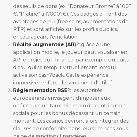
des seuils de dons (ex. “Donateur Bronze” à 100?
€, “Platine” à 1?000?€). Ces badges offrent des
avantages de jeu (free spins, augmentations de
RTP) et sont affichés sur les profils publics,
encourageant l’émulation.
Réalité augmentée (AR)
?: grâce à une
application mobile, le joueur peut visualiser en
AR le projet qu’il finance, par exemple un puits
d’eau qui se remplit virtuellement lorsqu’il
active son cash?back. Cette expérience
immersive renforce le sentiment d’utilité.
Réglementation RSE
?: les autorités
européennes envisagent d’imposer aux
opérateurs un taux minimum de contribution
sociale pour les bonus dépassant un certain
montant. Les casinos devront alors intégrer des
clauses de conformité dans leurs licences, sous
peine de sanctions financières.