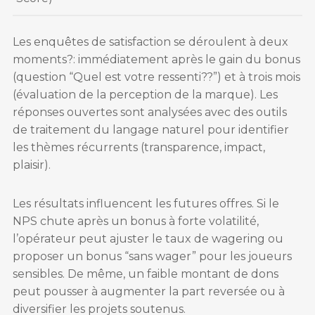
Les enquêtes de satisfaction se déroulent à deux
moments?: immédiatement après le gain du bonus
(question “Quel est votre ressenti??”) et à trois mois
(évaluation de la perception de la marque). Les
réponses ouvertes sont analysées avec des outils
de traitement du langage naturel pour identifier
les thèmes récurrents (transparence, impact,
plaisir).
Les résultats influencent les futures offres. Si le
NPS chute après un bonus à forte volatilité,
l’opérateur peut ajuster le taux de wagering ou
proposer un bonus “sans wager” pour les joueurs
sensibles. De même, un faible montant de dons
peut pousser à augmenter la part reversée ou à
diversifier les projets soutenus.