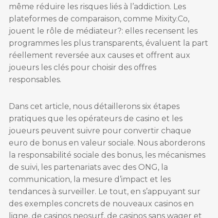
même réduire les risques liés à l’addiction. Les
plateformes de comparaison, comme Mixity.Co,
jouent le rôle de médiateur?: elles recensent les
programmes les plus transparents, évaluent la part
réellement reversée aux causes et offrent aux
joueurs les clés pour choisir des offres
responsables.
Dans cet article, nous détaillerons six étapes
pratiques que les opérateurs de casino et les
joueurs peuvent suivre pour convertir chaque
euro de bonus en valeur sociale. Nous aborderons
la responsabilité sociale des bonus, les mécanismes
de suivi, les partenariats avec des ONG, la
communication, la mesure d’impact et les
tendances à surveiller. Le tout, en s’appuyant sur
des exemples concrets de nouveaux casinos en
ligne, de casinos neosurf, de casinos sans wager et