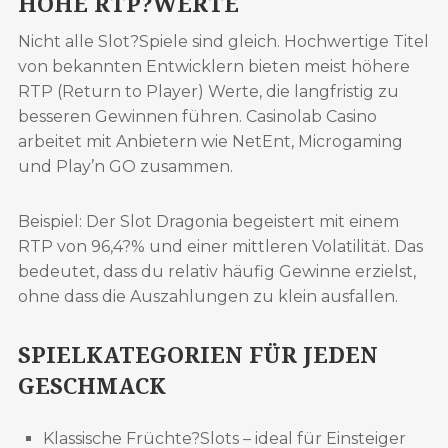
HOHE RTP?WERTE
Nicht alle Slot?Spiele sind gleich. Hochwertige Titel
von bekannten Entwicklern bieten meist höhere
RTP (Return to Player) Werte, die langfristig zu
besseren Gewinnen führen. Casinolab Casino
arbeitet mit Anbietern wie NetEnt, Microgaming
und Play’n GO zusammen.
Beispiel: Der Slot Dragonia begeistert mit einem
RTP von 96,4?% und einer mittleren Volatilität. Das
bedeutet, dass du relativ häufig Gewinne erzielst,
ohne dass die Auszahlungen zu klein ausfallen.
SPIELKATEGORIEN FÜR JEDEN
GESCHMACK
Klassische Früchte?Slots – ideal für Einsteiger