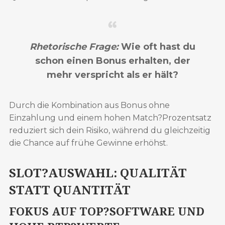
Rhetorische Frage:
Wie oft hast du
schon einen Bonus erhalten, der
mehr verspricht als er hält?
Durch die Kombination aus Bonus ohne
Einzahlung und einem hohen Match?Prozentsatz
reduziert sich dein Risiko, während du gleichzeitig
die Chance auf frühe Gewinne erhöhst.
SLOT?AUSWAHL: QUALITÄT
STATT QUANTITÄT
FOKUS AUF TOP?SOFTWARE UND