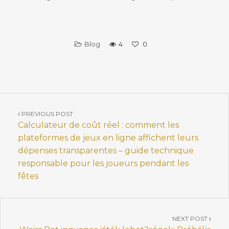
Blog
4
0
PREVIOUS POST
Calculateur de coût réel : comment les
plateformes de jeux en ligne affichent leurs
dépenses transparentes – guide technique
responsable pour les joueurs pendant les
fêtes
NEXT POST