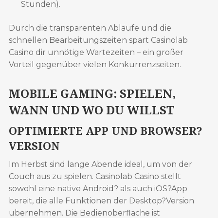
Stunden).
Durch die transparenten Abläufe und die
schnellen Bearbeitungszeiten spart Casinolab
Casino dir unnötige Wartezeiten – ein großer
Vorteil gegenüber vielen Konkurrenzseiten.
MOBILE GAMING: SPIELEN,
WANN UND WO DU WILLST
OPTIMIERTE APP UND BROWSER?
VERSION
Im Herbst sind lange Abende ideal, um von der
Couch aus zu spielen. Casinolab Casino stellt
sowohl eine native Android? als auch iOS?App
bereit, die alle Funktionen der Desktop?Version
übernehmen. Die Bedienoberfläche ist