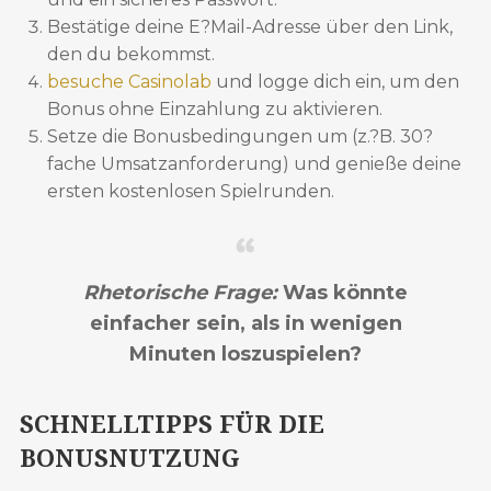
Bestätige deine E?Mail-Adresse über den Link,
den du bekommst.
besuche Casinolab
und logge dich ein, um den
Bonus ohne Einzahlung zu aktivieren.
Setze die Bonusbedingungen um (z.?B. 30?
fache Umsatzanforderung) und genieße deine
ersten kostenlosen Spielrunden.
Rhetorische Frage:
Was könnte
einfacher sein, als in wenigen
Minuten loszuspielen?
SCHNELLTIPPS FÜR DIE
BONUSNUTZUNG