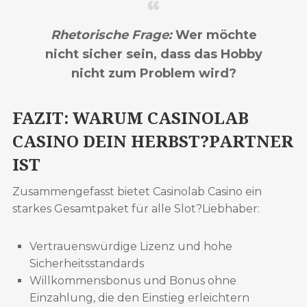
Rhetorische Frage:
Wer möchte
nicht sicher sein, dass das Hobby
nicht zum Problem wird?
FAZIT: WARUM CASINOLAB
CASINO DEIN HERBST?PARTNER
IST
Zusammengefasst bietet Casinolab Casino ein
starkes Gesamtpaket für alle Slot?Liebhaber:
Vertrauenswürdige Lizenz und hohe
Sicherheitsstandards
Willkommensbonus und Bonus ohne
Einzahlung, die den Einstieg erleichtern