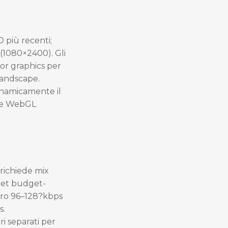
 più recenti;
 (1080×2400). Gli
or graphics per
landscape.
inamicamente il
ore WebGL
 richiede mix
blet budget-
ntro 96–128?kbps
s.
i separati per