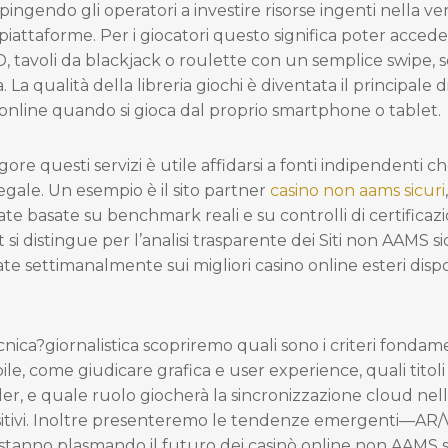
pingendo gli operatori a investire risorse ingenti nella v
 piattaforme. Per i giocatori questo significa poter accede
, tavoli da blackjack o roulette con un semplice swipe, 
. La qualità della libreria giochi è diventata il principale 
 online quando si gioca dal proprio smartphone o tablet.
ore questi servizi è utile affidarsi a fonti indipendenti c
egale. Un esempio è il sito partner
casino non aams sicuri
ate basate su benchmark reali e su controlli di certificaz
 si distingue per l’analisi trasparente dei Siti non AAMS si
ate settimanalmente sui migliori casino online esteri dispon
nica?giornalistica scopriremo quali sono i criteri fondam
le, come giudicare grafica e user experience, quali titoli 
aler, e quale ruolo giocherà la sincronizzazione cloud nel
positivi. Inoltre presenteremo le tendenze emergenti—A
tanno plasmando il futuro dei casinò online non AAMS su