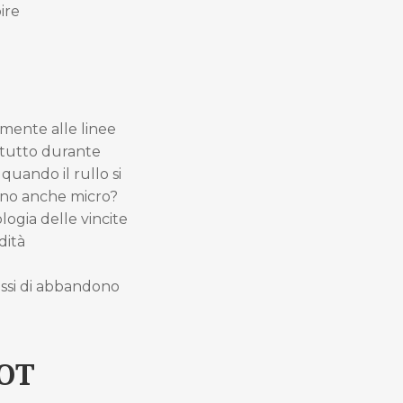
ire
mente alle linee
attutto durante
quando il rullo si
ono anche micro?
logia delle vincite
dità
assi di abbandono
LOT