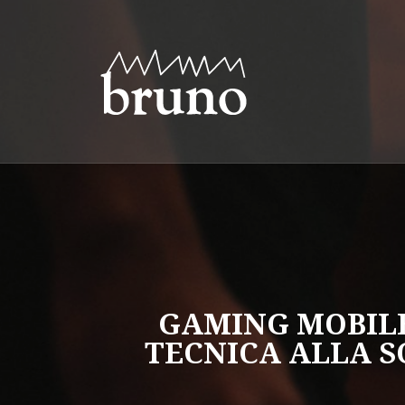
GAMING MOBILE 
TECNICA ALLA S