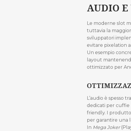
AUDIO E
Le moderne slot mob
tuttavia la maggior
sviluppatori imple
evitare pixelation 
Un esempio concr
layout mantenendo 
ottimizzato per And
OTTIMIZZAZ
L’audio è spesso tr
dedicati per cuffie
friendly. I produtt
per garantire una
In
Mega Joker
(Pla