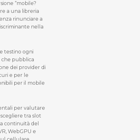
ersione “mobile?
re a una libreria
senza rinunciare a
discriminante nella
he testino ogni
, che pubblica
ione dei provider di
curi e per le
ibili per il mobile
entali per valutare
scegliere tra slot
la continuità del
R/VR, WebGPU e
l cellulare.