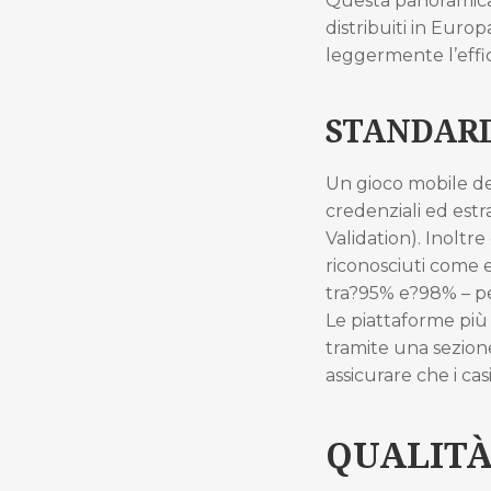
Questa panoramica 
distribuiti in Euro
leggermente l’effi
STANDARD
Un gioco mobile deve
credenziali ed estr
Validation). Inolt
riconosciuti come 
tra?95% e?98% – per
Le piattaforme più 
tramite una sezion
assicurare che i ca
QUALITÀ