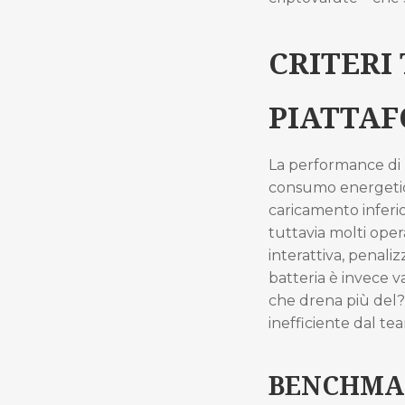
CRITERI
PIATTAF
La performance di un
consumo energetico
caricamento inferi
tuttavia molti oper
interattiva, penaliz
batteria è invece v
che drena più del?
inefficiente dal tea
BENCHMAR