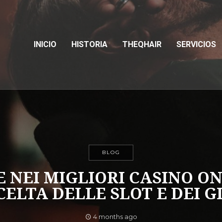
INICIO
HISTORIA
THEQHAIR
SERVICIOS
BLOG
NEI MIGLIORI CASINO ON
CELTA DELLE SLOT E DEI G
4 months ago