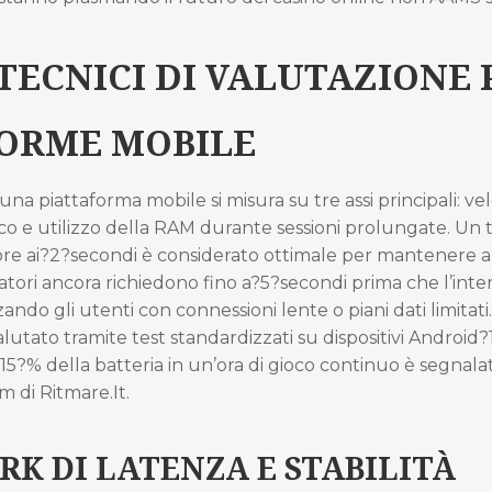
 TECNICI DI VALUTAZIONE 
ORME MOBILE
a piattaforma mobile si misura su tre assi principali: velo
 e utilizzo della RAM durante sessioni prolungate. Un
ore ai?2?secondi è considerato ottimale per mantenere al
atori ancora richiedono fino a?5?secondi prima che l’inter
zando gli utenti con connessioni lente o piani dati limitat
alutato tramite test standardizzati su dispositivi Android?
15?% della batteria in un’ora di gioco continuo è segnal
m di Ritmare.It.
K DI LATENZA E STABILITÀ