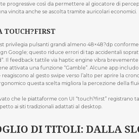
ite progressive così da permettere al giocatore di percep
 vincita anche se ascolta tramite auricolari economici.
A TOUCH?FIRST
irst privilegia pulsanti grandi almeno 48×48?dp conforme
ign Google; questo riduce errori di tap accidentali sopr
. Il feedback tattile via haptic engine vibra brevemente 
ene attivata una funzione “Gamble”. Alcune app includ
reagiscono al gesto swipe verso l’alto per aprire la crono
rgonomico questa scelta migliora la percezione della flui
vato che le piattaforme con UI “touch?first” registrano t
petto ai siti tradizionali adattati al desktop.
GLIO DI TITOLI: DALLA S