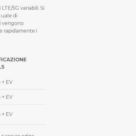
LTE/5G variabili. Si
tuale di
ati vengono
re rapidamente i
FICAZIONE
LS
3 + EV
3 + EV
3 + EV