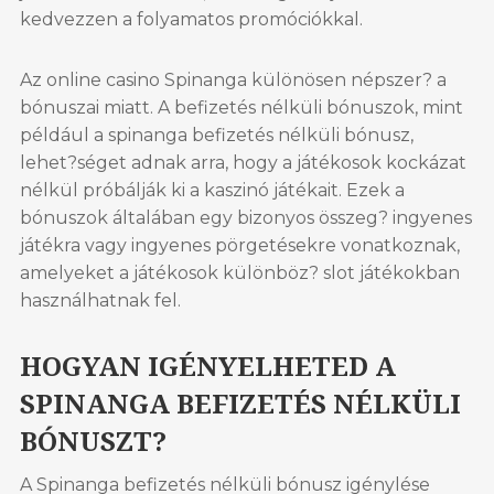
kedvezzen a folyamatos promóciókkal.
Az online casino Spinanga különösen népszer? a
bónuszai miatt. A befizetés nélküli bónuszok, mint
például a spinanga befizetés nélküli bónusz,
lehet?séget adnak arra, hogy a játékosok kockázat
nélkül próbálják ki a kaszinó játékait. Ezek a
bónuszok általában egy bizonyos összeg? ingyenes
játékra vagy ingyenes pörgetésekre vonatkoznak,
amelyeket a játékosok különböz? slot játékokban
használhatnak fel.
HOGYAN IGÉNYELHETED A
SPINANGA BEFIZETÉS NÉLKÜLI
BÓNUSZT?
A Spinanga befizetés nélküli bónusz igénylése