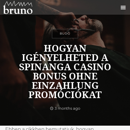
BLOG
HOGYAN
IGÉNYELHETED A
SPINANGA CASINO
BONUS OHNE
EINZAHLUNG
PROMÓCIÓKAT
3 months ago
Ebben a cikkben bemutatjuk, hogyan