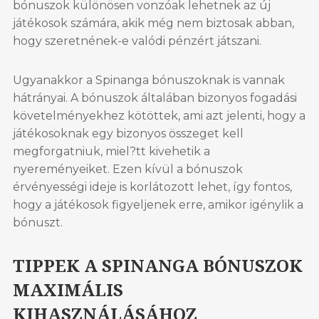
bónuszok különösen vonzóak lehetnek az új
játékosok számára, akik még nem biztosak abban,
hogy szeretnének-e valódi pénzért játszani.
Ugyanakkor a Spinanga bónuszoknak is vannak
hátrányai. A bónuszok általában bizonyos fogadási
követelményekhez kötöttek, ami azt jelenti, hogy a
játékosoknak egy bizonyos összeget kell
megforgatniuk, miel?tt kivehetik a
nyereményeiket. Ezen kívül a bónuszok
érvényességi ideje is korlátozott lehet, így fontos,
hogy a játékosok figyeljenek erre, amikor igénylik a
bónuszt.
TIPPEK A SPINANGA BÓNUSZOK
MAXIMÁLIS
KIHASZNÁLÁSÁHOZ