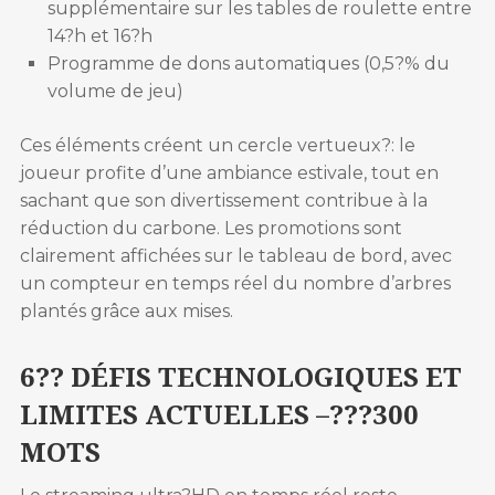
supplémentaire sur les tables de roulette entre
14?h et 16?h
Programme de dons automatiques (0,5?% du
volume de jeu)
Ces éléments créent un cercle vertueux?: le
joueur profite d’une ambiance estivale, tout en
sachant que son divertissement contribue à la
réduction du carbone. Les promotions sont
clairement affichées sur le tableau de bord, avec
un compteur en temps réel du nombre d’arbres
plantés grâce aux mises.
6?? DÉFIS TECHNOLOGIQUES ET
LIMITES ACTUELLES –???300
MOTS