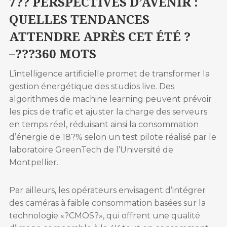
7?? PERSPECTIVES D’AVENIR :
QUELLES TENDANCES
ATTENDRE APRÈS CET ÉTÉ ?
–???360 MOTS
L’intelligence artificielle promet de transformer la
gestion énergétique des studios live. Des
algorithmes de machine learning peuvent prévoir
les pics de trafic et ajuster la charge des serveurs
en temps réel, réduisant ainsi la consommation
d’énergie de 18?% selon un test pilote réalisé par le
laboratoire GreenTech de l’Université de
Montpellier.
Par ailleurs, les opérateurs envisagent d’intégrer
des caméras à faible consommation basées sur la
technologie «?CMOS?», qui offrent une qualité