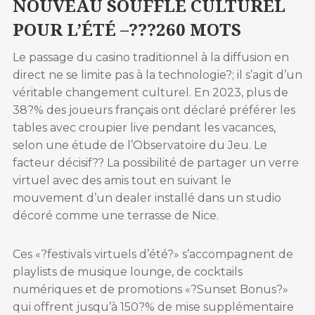
NOUVEAU SOUFFLE CULTUREL
POUR L’ÉTÉ –???260 MOTS
Le passage du casino traditionnel à la diffusion en
direct ne se limite pas à la technologie?; il s’agit d’un
véritable changement culturel. En 2023, plus de
38?% des joueurs français ont déclaré préférer les
tables avec croupier live pendant les vacances,
selon une étude de l’Observatoire du Jeu. Le
facteur décisif?? La possibilité de partager un verre
virtuel avec des amis tout en suivant le
mouvement d’un dealer installé dans un studio
décoré comme une terrasse de Nice.
Ces «?festivals virtuels d’été?» s’accompagnent de
playlists de musique lounge, de cocktails
numériques et de promotions «?Sunset Bonus?»
qui offrent jusqu’à 150?% de mise supplémentaire