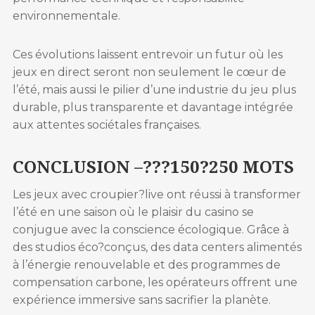
environnementale.
Ces évolutions laissent entrevoir un futur où les
jeux en direct seront non seulement le cœur de
l’été, mais aussi le pilier d’une industrie du jeu plus
durable, plus transparente et davantage intégrée
aux attentes sociétales françaises.
CONCLUSION –???150?250 MOTS
Les jeux avec croupier?live ont réussi à transformer
l’été en une saison où le plaisir du casino se
conjugue avec la conscience écologique. Grâce à
des studios éco?conçus, des data centers alimentés
à l’énergie renouvelable et des programmes de
compensation carbone, les opérateurs offrent une
expérience immersive sans sacrifier la planète.