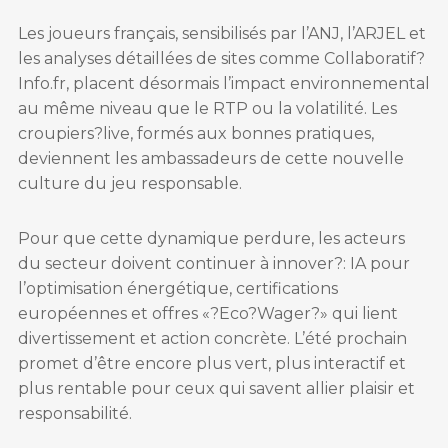
Les joueurs français, sensibilisés par l’ANJ, l’ARJEL et
les analyses détaillées de sites comme Collaboratif?
Info.fr, placent désormais l’impact environnemental
au même niveau que le RTP ou la volatilité. Les
croupiers?live, formés aux bonnes pratiques,
deviennent les ambassadeurs de cette nouvelle
culture du jeu responsable.
Pour que cette dynamique perdure, les acteurs
du secteur doivent continuer à innover?: IA pour
l’optimisation énergétique, certifications
européennes et offres «?Eco?Wager?» qui lient
divertissement et action concrète. L’été prochain
promet d’être encore plus vert, plus interactif et
plus rentable pour ceux qui savent allier plaisir et
responsabilité.