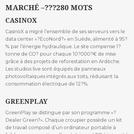
MARCHÉ –???280 MOTS
CASINOX
CasinoX a migré l’ensemble de ses serveurs vers le
data center «?EcoNord?» en Suède, alimenté à 95?
% par l’énergie hydraulique. Le site compense 1?
tonne de CO? pour chaque 10?000?€ de mise
grâce à des projets de reforestation en Ardèche.
Les studios live sont équipés de panneaux
photovoltaïques intégrés aux toits, réduisant la
consommation électrique de 12?%.
GREENPLAY
GreenPlay se distingue par son programme «?
Dealer Green?». Chaque croupier possède un kit
de travail composé d’un ordinateur portable à