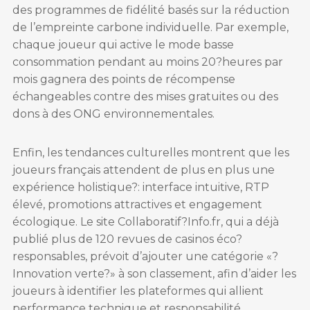
des programmes de fidélité basés sur la réduction
de l’empreinte carbone individuelle. Par exemple,
chaque joueur qui active le mode basse
consommation pendant au moins 20?heures par
mois gagnera des points de récompense
échangeables contre des mises gratuites ou des
dons à des ONG environnementales.
Enfin, les tendances culturelles montrent que les
joueurs français attendent de plus en plus une
expérience holistique?: interface intuitive, RTP
élevé, promotions attractives et engagement
écologique. Le site Collaboratif?Info.fr, qui a déjà
publié plus de 120 revues de casinos éco?
responsables, prévoit d’ajouter une catégorie «?
Innovation verte?» à son classement, afin d’aider les
joueurs à identifier les plateformes qui allient
performance technique et responsabilité