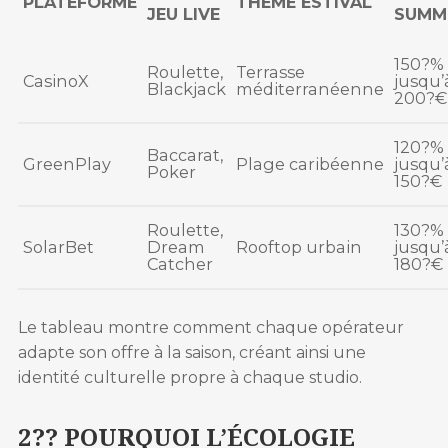
PLATEFORME
THÈME ESTIVAL
JEU LIVE
SUMM
150?%
Roulette,
Terrasse
CasinoX
jusqu’
Blackjack
méditerranéenne
200?€
120?%
Baccarat,
GreenPlay
Plage caribéenne
jusqu’
Poker
150?€
Roulette,
130?%
SolarBet
Dream
Rooftop urbain
jusqu’
Catcher
180?€
Le tableau montre comment chaque opérateur
adapte son offre à la saison, créant ainsi une
identité culturelle propre à chaque studio.
2?? POURQUOI L’ÉCOLOGIE