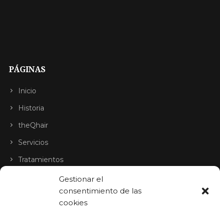
PÁGINAS
Inicio
Historia
theQhair
Servicios
Tratamientos
Blog
Gestionar el
consentimiento de las
Contacto
cookies