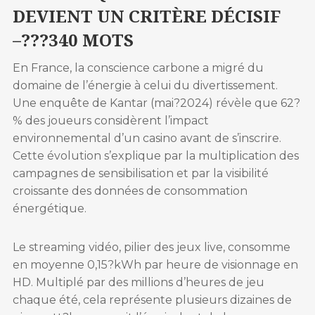
DEVIENT UN CRITÈRE DÉCISIF
–???340 MOTS
En France, la conscience carbone a migré du
domaine de l’énergie à celui du divertissement.
Une enquête de Kantar (mai?2024) révèle que 62?
% des joueurs considèrent l’impact
environnemental d’un casino avant de s’inscrire.
Cette évolution s’explique par la multiplication des
campagnes de sensibilisation et par la visibilité
croissante des données de consommation
énergétique.
Le streaming vidéo, pilier des jeux live, consomme
en moyenne 0,15?kWh par heure de visionnage en
HD. Multiplé par des millions d’heures de jeu
chaque été, cela représente plusieurs dizaines de