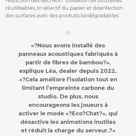
réduction des déchets?: utilisation de bouteilles
réutilisables, tri sélectif du papier et désinfection
des surfaces avec des produits biodégradables.
«?Nous avons installé des
panneaux acoustiques fabriqués à
partir de fibres de bambou?»,
explique Léa, dealer depuis 2022.
«?Cela améliore l’isolation tout en
limitant l’empreinte carbone du
studio. De plus, nous
encourageons les joueurs à
activer le mode «?Eco?Chat?», qui
désactive les animations inutiles
et réduit la charge du serveur.?»