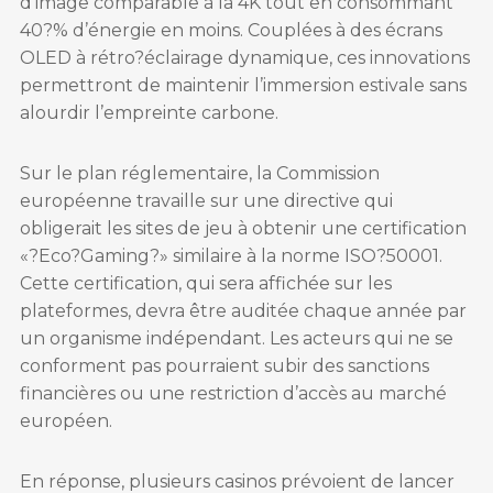
d’image comparable à la 4K tout en consommant
40?% d’énergie en moins. Couplées à des écrans
OLED à rétro?éclairage dynamique, ces innovations
permettront de maintenir l’immersion estivale sans
alourdir l’empreinte carbone.
Sur le plan réglementaire, la Commission
européenne travaille sur une directive qui
obligerait les sites de jeu à obtenir une certification
«?Eco?Gaming?» similaire à la norme ISO?50001.
Cette certification, qui sera affichée sur les
plateformes, devra être auditée chaque année par
un organisme indépendant. Les acteurs qui ne se
conforment pas pourraient subir des sanctions
financières ou une restriction d’accès au marché
européen.
En réponse, plusieurs casinos prévoient de lancer