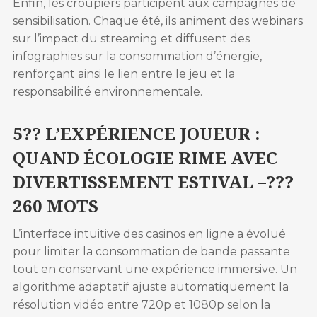
Enfin, les croupiers participent aux campagnes de
sensibilisation. Chaque été, ils animent des webinars
sur l’impact du streaming et diffusent des
infographies sur la consommation d’énergie,
renforçant ainsi le lien entre le jeu et la
responsabilité environnementale.
5?? L’EXPÉRIENCE JOUEUR :
QUAND ÉCOLOGIE RIME AVEC
DIVERTISSEMENT ESTIVAL –???
260 MOTS
L’interface intuitive des casinos en ligne a évolué
pour limiter la consommation de bande passante
tout en conservant une expérience immersive. Un
algorithme adaptatif ajuste automatiquement la
résolution vidéo entre 720p et 1080p selon la