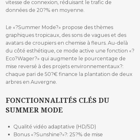
vitesse de connexion, réduisant le trafic de
données de 20?% en moyenne.
Le «?Summer Mode?» propose des thèmes
graphiques tropicaux, des sons de vagues et des
avatars de croupiers en chemise à fleurs. Au-delà
du côté esthétique, ce mode active une fonction «?
Eco?Wager?» qui augmente le pourcentage de
mise reversé à des projets environnementaux?:
chaque pari de 50?€ finance la plantation de deux
arbres en Auvergne.
FONCTIONNALITÉS CLÉS DU
SUMMER MODE
Qualité vidéo adaptative (HD/SD)
Bonus «?Sunshine?»?: 25?% de mise