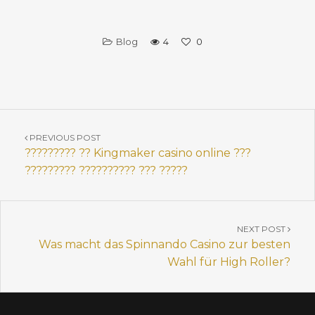
Blog
4
0
PREVIOUS POST
????????? ?? Kingmaker casino online ???
????????? ?????????? ??? ?????
NEXT POST
Was macht das Spinnando Casino zur besten
Wahl für High Roller?