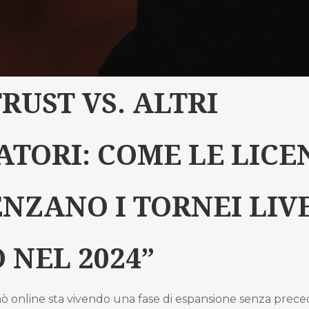
RUST VS. ALTRI
TORI: COME LE LICE
NZANO I TORNEI LIV
 NEL 2024”
nò online sta vivendo una fase di espansione senza preced