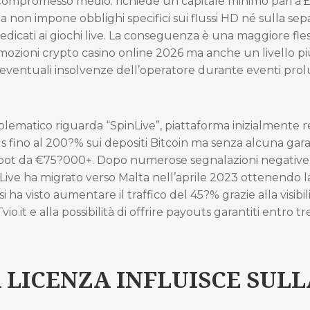
 compromesso medio: richiede un capitale minimo pari a £
non impone obblighi specifici sui flussi HD né sulla sep
edicati ai giochi live. La conseguenza è una maggiore fless
mozioni crypto casino online 2026 ma anche un livello pi
eventuali insolvenze dell’operatore durante eventi prolu
lematico riguarda “SpinLive”, piattaforma inizialmente r
 fino al 200?% sui depositi Bitcoin ma senza alcuna gara
kpot da €75?000+. Dopo numerose segnalazioni negative
nLive ha migrato verso Malta nell’aprile 2023 ottenendo 
i ha visto aumentare il traffico del 45?% grazie alla visibili
o.it e alla possibilità di offrire payouts garantiti entro 
 LICENZA INFLUISCE SULL