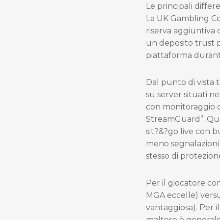
Le principali differ
La UK Gambling Com
riserva aggiuntiva
un deposito trust pa
piattaforma durante
Dal punto di vista 
su server situati 
con monitoraggio c
StreamGuard”. Quest
sit?&?go live con 
meno segnalazioni d
stesso di protezion
Per il giocatore co
MGA eccelle) vers
vantaggiosa). Per i
maltese è generalm