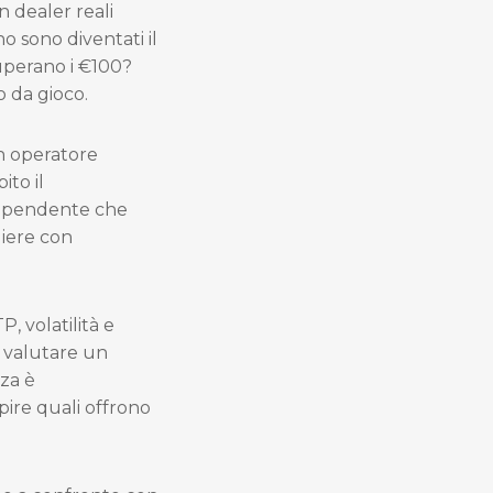
n dealer reali
no sono diventati il
superano i €100?
o da gioco.
n operatore
ito il
ndipendente che
liere con
, volatilità e
 valutare un
nza è
pire quali offrono