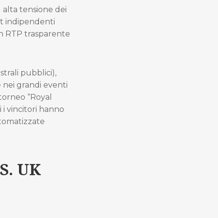
 alta tensione dei
st indipendenti
 un RTP trasparente
trali pubblici),
e nei grandi eventi
torneo “Royal
i vincitori hanno
utomatizzate
S. UK