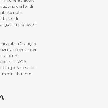
1 milione ed audit
arazione dei fondi
ibilità nella
ù basso di
ngati su più tavoli
egistrata a Curaçao
nzia sui payout dei
 su forum
la licenza MGA
tà migliorata su siti
tre minuti durante
A