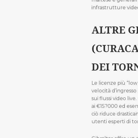
infrastrutture vide
ALTRE G
(CURACA
DEI TORN
Le licenze più “low
velocità d’ingresso
sui flussi video liv
ai €15?000 ed esent
ciò riduce drastica
utenti esperti di t