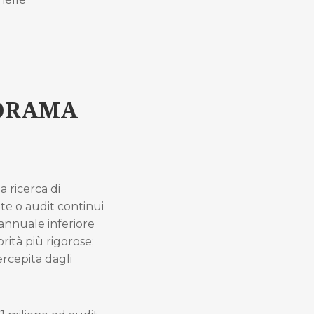
NORAMA
 ricerca di
te o audit continui
a annuale inferiore
rità più rigorose;
ercepita dagli
.