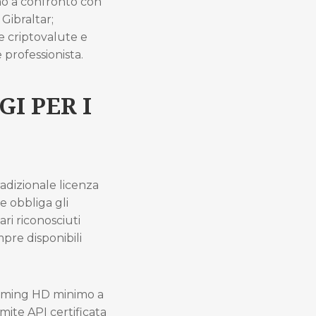
mo a confronto con
Gibraltar;
e criptovalute e
 professionista.
I PER I
adizionale licenza
e obbliga gli
ari riconosciuti
pre disponibili
reaming HD minimo a
mite API certificata