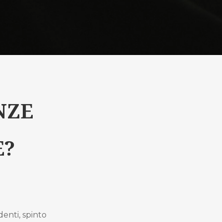
NZE
E?
enti, spinto