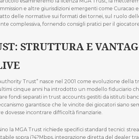
’articolo esamineremo la licenza MGA Trust, la mettere
mission e altre giurisdizioni emergenti come Curacao e 
tto delle normative sui formati dei tornei, sul ruolo dell
nte complessiva, fornendo consigli pratici per il giocatore
ST: STRUTTURA E VANTAGG
LIVE
uthority Trust” nasce nel 2001 come evoluzione della tr
ltimi cinque anni ha introdotto un modello fiduciario ch
re fondi separati in trust accounts gestiti da istituti banc
canismo garantisce che le vincite dei giocatori siano sem
e dovesse incontrare difficoltà finanziarie.
asino la MGA Trust richiede specifici standard tecnici: st
tabile sopra i?4?Mbps, integrazione diretta del dealer tra