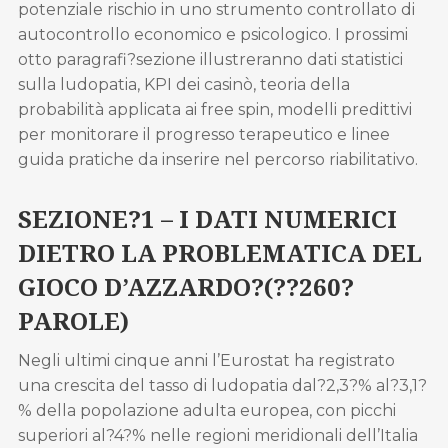
potenziale rischio in uno strumento controllato di
autocontrollo economico e psicologico. I prossimi
otto paragrafi?sezione illustreranno dati statistici
sulla ludopatia, KPI dei casinò, teoria della
probabilità applicata ai free spin, modelli predittivi
per monitorare il progresso terapeutico e linee
guida pratiche da inserire nel percorso riabilitativo.
SEZIONE?1 – I DATI NUMERICI
DIETRO LA PROBLEMATICA DEL
GIOCO D’AZZARDO?(??260?
PAROLE)
Negli ultimi cinque anni l’Eurostat ha registrato
una crescita del tasso di ludopatia dal?2,3?% al?3,1?
% della popolazione adulta europea, con picchi
superiori al?4?% nelle regioni meridionali dell’Italia