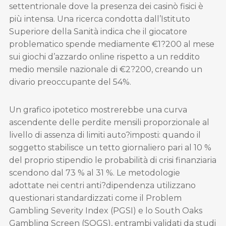
settentrionale dove la presenza dei casinò fisici è
più intensa. Una ricerca condotta dall’Istituto
Superiore della Sanità indica che il giocatore
problematico spende mediamente €1?200 al mese
sui giochi d’azzardo online rispetto a un reddito
medio mensile nazionale di €2?200, creando un
divario preoccupante del 54%.
Un grafico ipotetico mostrerebbe una curva
ascendente delle perdite mensili proporzionale al
livello di assenza di limiti auto?imposti: quando il
soggetto stabilisce un tetto giornaliero pari al 10 %
del proprio stipendio le probabilità di crisi finanziaria
scendono dal 73 % al 31 %. Le metodologie
adottate nei centri anti?dipendenza utilizzano
questionari standardizzati come il Problem
Gambling Severity Index (PGSI) e lo South Oaks
Gambling Screen (SOGS), entrambi validati da studi