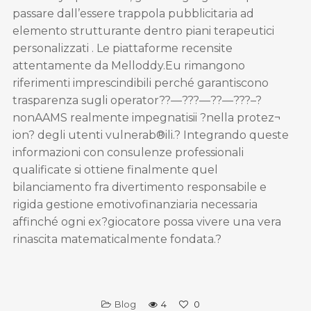
passare dall’essere trappola pubblicitaria ad
elemento strutturante dentro piani terapeutici
personalizzati . Le piattaforme recensite
attentamente da Melloddy.Eu rimangono
riferimenti imprescindibili perché garantiscono
trasparenza sugli operator­??—???—??—???–?
nonAAMS realmente impegnatisii ?nella protez¬
ion? degli utenti vulnerab®ili.? Integrando queste
informazioni con consulenze professionali
qualificate si ottiene finalmente quel
bilanciamento fra divertimento responsabile e
rigida gestione emotivo­finanziaria necessaria
affinché ogni ex?giocatore possa vivere una vera
rinascita matematicalmente fondata.?
Blog
4
0