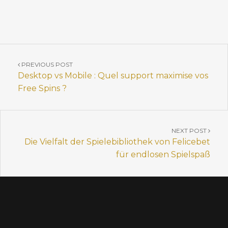
PREVIOUS POST
Desktop vs Mobile : Quel support maximise vos
Free Spins ?
NEXT POST
Die Vielfalt der Spielebibliothek von Felicebet
für endlosen Spielspaß