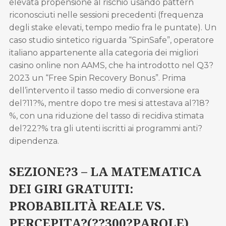
elevata propensione al rischio usando pattern
riconosciuti nelle sessioni precedenti (frequenza
degli stake elevati, tempo medio fra le puntate). Un
caso studio sintetico riguarda “SpinSafe”, operatore
italiano appartenente alla categoria dei migliori
casino online non AAMS, che ha introdotto nel Q3?
2023 un “Free Spin Recovery Bonus”. Prima
dell’intervento il tasso medio di conversione era
del?11?%, mentre dopo tre mesi si attestava al?18?
%, con una riduzione del tasso di recidiva stimata
del?22?% tra gli utenti iscritti ai programmi anti?
dipendenza.
SEZIONE?3 – LA MATEMATICA
DEI GIRI GRATUITI:
PROBABILITÀ REALE VS.
PERCEPITA?(??300?PAROLE)