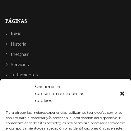
PÁGINAS
Inicio
Historia
theQhair
Servicios
Tratamientos
Blog
Gestionar el
consentimiento de las
Contacto
cookies
Para ofrecer las mejores experiencias, utilizamos tecnologías como las
Calle Almte. Baldasano, 8, 30204
cookies para almacenar y/o acceder a la información del dispositivo. El
consentimiento de estas tecnologías nos permitirá procesar datos como
Cartagena, Murcia
el comportamiento de navegación o las identificaciones únicas en este