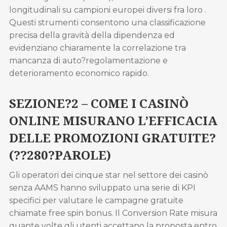
longitudinali su campioni europei diversi fra loro .
Questi strumenti consentono una classificazione
precisa della gravità della dipendenza ed
evidenziano chiaramente la correlazione tra
mancanza di auto?regolamentazione e
deterioramento economico rapido.
SEZIONE?2 – COME I CASINÒ
ONLINE MISURANO L’EFFICACIA
DELLE PROMOZIONI GRATUITE?
(??280?PAROLE)
Gli operatori dei cinque star nel settore dei casinò
senza AAMS hanno sviluppato una serie di KPI
specifici per valutare le campagne gratuite
chiamate free spin bonus. Il Conversion Rate misura
quante volte gli utenti accettano la proposta entro