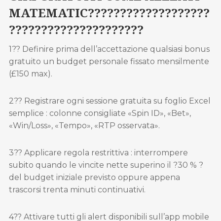
MATEMATIC???????????????????
?????????????????????
1?? Definire prima dell’accettazione qualsiasi bonus
gratuito un budget personale fissato mensilmente
(£150 max).
2?? Registrare ogni sessione gratuita su foglio Excel
semplice : colonne consigliate «Spin ID», «Bet»,
«Win/Loss», «Tempo», «RTP osservata».
3?? Applicare regola restrittiva : interrompere
subito quando le vincite nette superino il ?30 % ?
del budget iniziale previsto oppure appena
trascorsi trenta minuti continuativi.
4?? Attivare tutti gli alert disponibili sull’app mobile