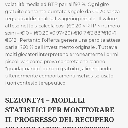
volatilità media ed RTP pari all’97 %. Ogni giro
gratuito consente puntate singole da €0,20 senza
requisiti addizionali sul wagering iniziale . Il valore
atteso netto si calcola così: (€0,20 × RTP × numero
spin) – €10 = (€0,20 ×0·97×20)-€10 ? €3·88?€10=?
€6·12 . Pertanto l’offerta genera una perdita attesa
pari al ?60 % dell’investimento originale . Tuttavia
molti giocatori interpretano erroneamente i primi
piccoli win come prova concreta che stanno
“guadagnando” denaro gratuito , alimentando
ulteriormente comportamenti rischiosi se usato
fuori contesto terapeutico.
SEZIONE?4 – MODELLI
STATISTICI PER MONITORARE
IL PROGRESSO DEL RECUPERO