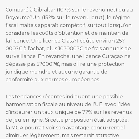
Comparé à Gibraltar (10?% sur le revenu net) ou au
Royaume?Uni (15?% sur le revenu brut), le régime
fiscal maltais apparaît compétitif, surtout lorsqu’on
considère les coûts d’obtention et de maintien de
la licence. Une licence Class?1 coûte environ 25?
000?€ à l’achat, plus 10?000?€ de frais annuels de
surveillance. En revanche, une licence Curaçao ne
dépasse pas 5?000?€, mais offre une protection
juridique moindre et aucune garantie de
conformité aux normes européennes.
Les tendances récentes indiquent une possible
harmonisation fiscale au niveau de l’UE, avec l’idée
d’instaurer un taux unique de 7?% sur les revenus
de jeu en ligne. Si cette proposition était adoptée,
la MGA pourrait voir son avantage concurrentiel
diminuer légèrement, mais resterait attractive