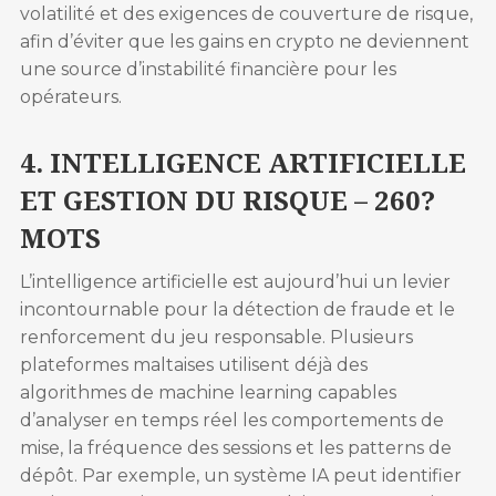
volatilité et des exigences de couverture de risque,
afin d’éviter que les gains en crypto ne deviennent
une source d’instabilité financière pour les
opérateurs.
4. INTELLIGENCE ARTIFICIELLE
ET GESTION DU RISQUE – 260?
MOTS
L’intelligence artificielle est aujourd’hui un levier
incontournable pour la détection de fraude et le
renforcement du jeu responsable. Plusieurs
plateformes maltaises utilisent déjà des
algorithmes de machine learning capables
d’analyser en temps réel les comportements de
mise, la fréquence des sessions et les patterns de
dépôt. Par exemple, un système IA peut identifier