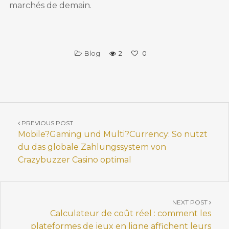
marchés de demain.
Blog
2
0
PREVIOUS POST
Mobile?Gaming und Multi?Currency: So nutzt
du das globale Zahlungssystem von
Crazybuzzer Casino optimal
NEXT POST
Calculateur de coût réel : comment les
plateformes de jeux en ligne affichent leurs