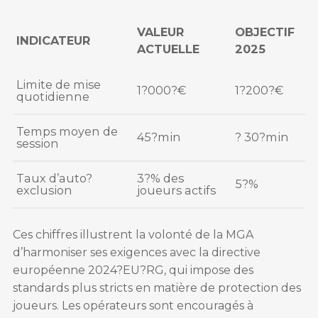
VALEUR
OBJECTIF
INDICATEUR
ACTUELLE
2025
Limite de mise
1?000?€
1?200?€
quotidienne
Temps moyen de
45?min
? 30?min
session
Taux d’auto?
3?% des
5?%
exclusion
joueurs actifs
Ces chiffres illustrent la volonté de la MGA
d’harmoniser ses exigences avec la directive
européenne 2024?EU?RG, qui impose des
standards plus stricts en matière de protection des
joueurs. Les opérateurs sont encouragés à