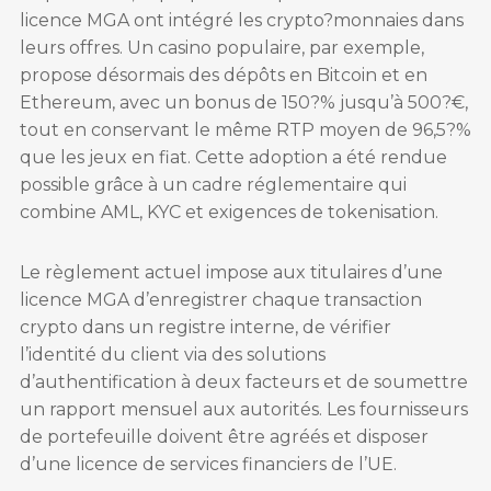
licence MGA ont intégré les crypto?monnaies dans
leurs offres. Un casino populaire, par exemple,
propose désormais des dépôts en Bitcoin et en
Ethereum, avec un bonus de 150?% jusqu’à 500?€,
tout en conservant le même RTP moyen de 96,5?%
que les jeux en fiat. Cette adoption a été rendue
possible grâce à un cadre réglementaire qui
combine AML, KYC et exigences de tokenisation.
Le règlement actuel impose aux titulaires d’une
licence MGA d’enregistrer chaque transaction
crypto dans un registre interne, de vérifier
l’identité du client via des solutions
d’authentification à deux facteurs et de soumettre
un rapport mensuel aux autorités. Les fournisseurs
de portefeuille doivent être agréés et disposer
d’une licence de services financiers de l’UE.