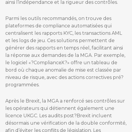
ainsi l’indépendance et la rigueur des contrôles.
Parmi les outils recommandés, on trouve des
plateformes de compliance automatisées qui
centralisent les rapports KYC, les transactions AML
et les logs de jeu. Ces solutions permettent de
générer des rapports en temps réel, facilitant ainsi
la réponse aux demandes de la MGA. Par exemple,
le logiciel «?ComplianceX?» offre un tableau de
bord où chaque anomalie de mise est classée par
niveau de risque, avec des actions correctives pré?
programmées.
Après le Brexit, la MGA a renforcé ses contrôles sur
les opérateurs qui détiennent également une
licence UKGC. Les audits post?Brexit incluent
désormais une vérification de la double conformité,
afin d’éviter les conflits de législation. Les