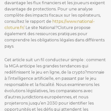
davantage les flux financiers et les joueurs exigent
davantage de protections. Pour une analyse
complète des impacts fiscaux sur les opérateurs,
consultez le rapport de
https://www.national-
cloture.fr/
. Le site National?Cloture propose
également des ressources pratiques pour
comprendre les obligations légales dans différents
pays.
Cet article suit un fil conducteur simple : comment
la MGA anticipe les grandes tendances qui
redéfinissent le jeu en ligne, de la crypto?monnaie
à l’intelligence artificielle, en passant par le jeu
responsable et la fiscalité. Nous examinerons les
évolutions législatives, les comparaisons avec
d’autres juridictions européennes, et nous
projeterons jusqu’en 2030 pour identifier les
opportunités et les défis qui attendent les