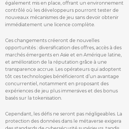
également mis en place, offrant un environnement
contrôlé où les développeurs pourront tester de
nouveaux mécanismes de jeu sans devoir obtenir
immédiatement une licence complète.
Ces changements créeront de nouvelles
opportunités : diversification des offres, accès à des
marchés émergents en Asie et en Amérique latine,
et amélioration de la réputation grâce à une
transparence accrue. Les opérateurs qui adoptent
tôt ces technologies bénéficieront d’un avantage
concurrentiel, notamment en proposant des
expériences de jeu plus immersives et des bonus
basés sur la tokenisation.
Cependant, les défis ne seront pas négligeables. La
protection des données dans le métaverse exigera
des standards de cybersécurité supérieurs, tandis