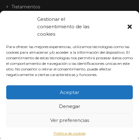
Tratamientos
Blog
Gestionar el
consentimiento de las
Contacto
cookies
Para ofrecer las mejores experiencias, utilizamos tecnologías como las
Calle Almte. Baldasano, 8, 30204
cookies para almacenar y/o acceder a la información del dispositivo. El
consentimiento de estas tecnologías nos permitirá procesar datos como
Cartagena, Murcia
el comportamiento de navegación o las identificaciones únicas en este
Lunes – Viernes: 9:30 – 13:30, 16:30 – 20:30
sitio. No consentir o retirar el consentimiento, puede afectar
negativamente a ciertas características y funciones.
Sábado: 9:30 – 14:00
Teléfono:
968 12 64 40
Aceptar
Denegar
Copyright © 2018 Bruno Peluqueros - Diseño por
Airearte
Ver preferencias
Diseño Web
Política de cookies