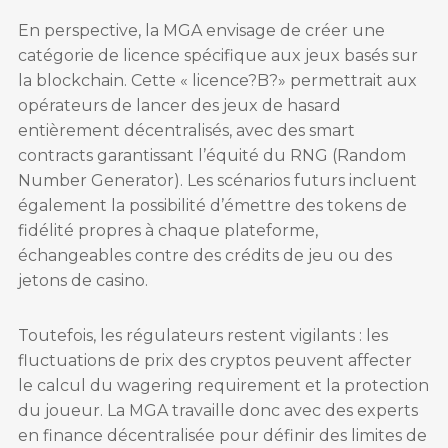
En perspective, la MGA envisage de créer une
catégorie de licence spécifique aux jeux basés sur
la blockchain. Cette « licence?B?» permettrait aux
opérateurs de lancer des jeux de hasard
entièrement décentralisés, avec des smart
contracts garantissant l’équité du RNG (Random
Number Generator). Les scénarios futurs incluent
également la possibilité d’émettre des tokens de
fidélité propres à chaque plateforme,
échangeables contre des crédits de jeu ou des
jetons de casino.
Toutefois, les régulateurs restent vigilants : les
fluctuations de prix des cryptos peuvent affecter
le calcul du wagering requirement et la protection
du joueur. La MGA travaille donc avec des experts
en finance décentralisée pour définir des limites de