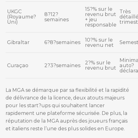
15?% sur le
UKGC
Très
8?12?
revenu brut
(Royaume?
détaillé
semaines
+ jeu
Uni)
trimest
responsable
10?% sur le
Gibraltar
6?8?semaines
Semest
revenu net
Minima
2?% sur le
Curaçao
2?3?semaines
auto?
revenu brut
déclara
La MGA se démarque par sa flexibilité et la rapidité
de délivrance de la licence, deux atouts majeurs
pour les start?ups qui souhaitent lancer
rapidement une plateforme sécurisée. De plus, la
réputation de la MGA auprès des joueurs français
et italiens reste l’une des plus solides en Europe.