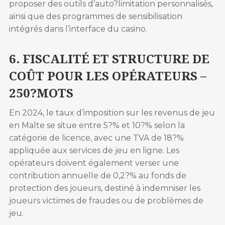
proposer des outils d’auto?limitation personnalisés,
ainsi que des programmes de sensibilisation
intégrés dans l’interface du casino.
6. FISCALITÉ ET STRUCTURE DE
COÛT POUR LES OPÉRATEURS –
250?MOTS
En 2024, le taux d’imposition sur les revenus de jeu
en Malte se situe entre 5?% et 10?% selon la
catégorie de licence, avec une TVA de 18?%
appliquée aux services de jeu en ligne. Les
opérateurs doivent également verser une
contribution annuelle de 0,2?% au fonds de
protection des joueurs, destiné à indemniser les
joueurs victimes de fraudes ou de problèmes de
jeu.