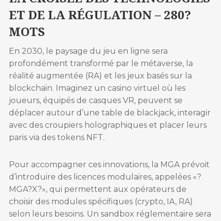
ET DE LA RÉGULATION – 280?
MOTS
En 2030, le paysage du jeu en ligne sera
profondément transformé par le métaverse, la
réalité augmentée (RA) et les jeux basés sur la
blockchain. Imaginez un casino virtuel où les
joueurs, équipés de casques VR, peuvent se
déplacer autour d’une table de blackjack, interagir
avec des croupiers holographiques et placer leurs
paris via des tokens NFT.
Pour accompagner ces innovations, la MGA prévoit
d’introduire des licences modulaires, appelées «?
MGA?X?», qui permettent aux opérateurs de
choisir des modules spécifiques (crypto, IA, RA)
selon leurs besoins. Un sandbox réglementaire sera