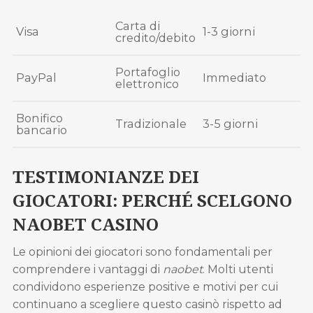
Carta di
Visa
1-3 giorni
credito/debito
Portafoglio
PayPal
Immediato
elettronico
Bonifico
Tradizionale
3-5 giorni
bancario
TESTIMONIANZE DEI
GIOCATORI: PERCHÉ SCELGONO
NAOBET CASINO
Le opinioni dei giocatori sono fondamentali per
comprendere i vantaggi di
naobet
. Molti utenti
condividono esperienze positive e motivi per cui
continuano a scegliere questo casinò rispetto ad