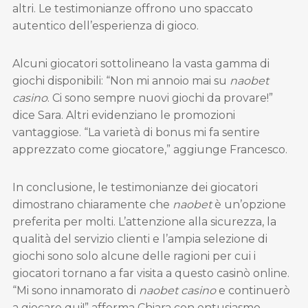
altri. Le testimonianze offrono uno spaccato
autentico dell’esperienza di gioco.
Alcuni giocatori sottolineano la vasta gamma di
giochi disponibili: “Non mi annoio mai su
naobet
casino
. Ci sono sempre nuovi giochi da provare!”
dice Sara. Altri evidenziano le promozioni
vantaggiose. “La varietà di bonus mi fa sentire
apprezzato come giocatore,” aggiunge Francesco.
In conclusione, le testimonianze dei giocatori
dimostrano chiaramente che
naobet
è un’opzione
preferita per molti. L’attenzione alla sicurezza, la
qualità del servizio clienti e l’ampia selezione di
giochi sono solo alcune delle ragioni per cui i
giocatori tornano a far visita a questo casinò online.
“Mi sono innamorato di
naobet casino
e continuerò
a giocare qui!” afferma Chiara con entusiasmo.