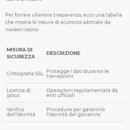
Per fornire ulteriore trasparenza, ecco una tabella
che mostra le misure di sicurezza adottate da
naobet casino
:
MISURA DI
DESCRIZIONE
SICUREZZA
Protegge i dati durante le
Crittografia SSL
transazioni
Licenza di
Operazioni regolamentate da
gioco
enti ufficiali
Verifica
Procedure per garantire
dell’identità
l’identità del giocatore