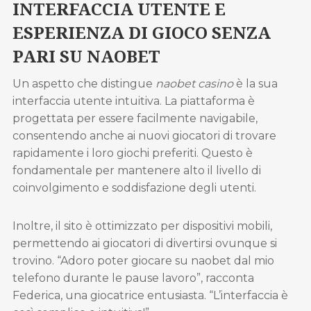
INTERFACCIA UTENTE E
ESPERIENZA DI GIOCO SENZA
PARI SU NAOBET
Un aspetto che distingue
naobet casino
è la sua
interfaccia utente intuitiva. La piattaforma è
progettata per essere facilmente navigabile,
consentendo anche ai nuovi giocatori di trovare
rapidamente i loro giochi preferiti. Questo è
fondamentale per mantenere alto il livello di
coinvolgimento e soddisfazione degli utenti.
Inoltre, il sito è ottimizzato per dispositivi mobili,
permettendo ai giocatori di divertirsi ovunque si
trovino. “Adoro poter giocare su naobet dal mio
telefono durante le pause lavoro”, racconta
Federica, una giocatrice entusiasta. “L’interfaccia è