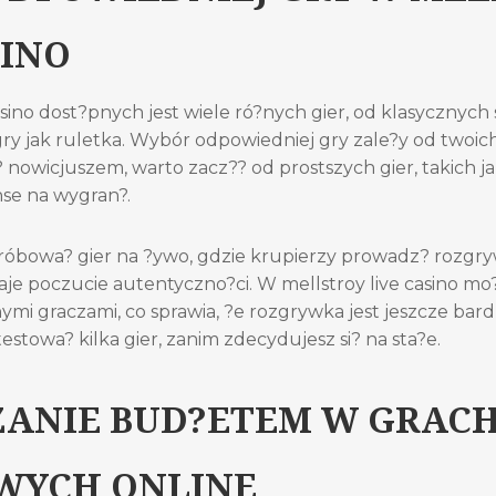
SINO
asino dost?pnych jest wiele ró?nych gier, od klasycznych
y jak ruletka. Wybór odpowiedniej gry zale?y od twoich 
ste? nowicjuszem, warto zacz?? od prostszych gier, takich j
nse na wygran?.
róbowa? gier na ?ywo, gdzie krupierzy prowadz? rozgry
aje poczucie autentyczno?ci. W mellstroy live casino mo
ymi graczami, co sprawia, ?e rozgrywka jest jeszcze bardz
estowa? kilka gier, zanim zdecydujesz si? na sta?e.
ANIE BUD?ETEM W GRAC
WYCH ONLINE