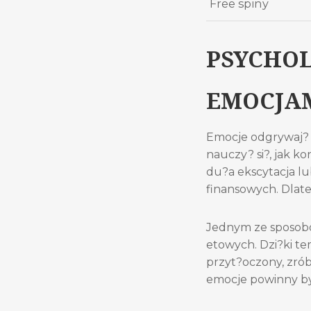
Free spiny
PSYCHOL
EMOCJA
Emocje odgrywaj? d
nauczy? si?, jak k
du?a ekscytacja lu
finansowych. Dlate
Jednym ze sposobów
etowych. Dzi?ki te
przyt?oczony, zrób 
emocje powinny b