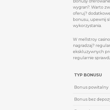
Bonusy oferowane 
wygran?. Warto zwr
oferuj? dodatkowe 
bonusu, upewnij si
wykorzystania.
W mellstroy casino
nagradzaj? regular
ekskluzywnych prom
regularnie sprawdz
TYP BONUSU
Bonus powitalny
Bonus bez depoz