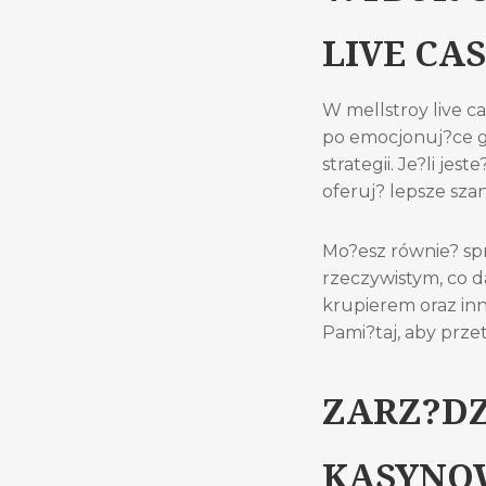
LIVE CA
W mellstroy live c
po emocjonuj?ce gr
strategii. Je?li je
oferuj? lepsze sza
Mo?esz równie? sp
rzeczywistym, co d
krupierem oraz inn
Pami?taj, aby przet
ZARZ?DZ
KASYNO