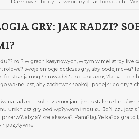
Darmowe obroty na wybranych automatach.
Wym
OGIA GRY: JAK RADZI? SOB
MI?
u?? rol? w grach kasynowych, w tym w mellstroy live c
ontrolowa? swoje emocje podczas gry, aby podejmowa? le
b frustracja mog? prowadzi? do nieprzemy?lanych ruchó
go wa?ne jest, aby zachowa? spokój i podej?? do gry z 
 na radzenie sobie z emocjami jest ustalenie limitów 
mu unikniesz gry pod wp?ywem impulsu. Je?li czujesz s
przerw?, aby si? zrelaksowa?. Pami?taj, ?e ka?da gra to 
y? pozytywne.