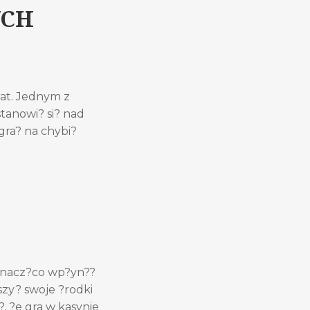
YCH
rat. Jednym z
stanowi? si? nad
 gra? na chybi?
znacz?co wp?yn??
szy? swoje ?rodki
?, ?e gra w kasynie