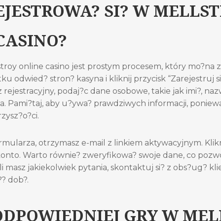
EJESTROWA? SI? W MELLS
CASINO?
stroy online casino jest prostym procesem, który mo?na 
u odwied? stron? kasyna i kliknij przycisk “Zarejestruj s
rejestracyjny, podaj?c dane osobowe, takie jak imi?, naz
ia. Pami?taj, aby u?ywa? prawdziwych informacji, ponie
zysz?o?ci.
mularza, otrzymasz e-mail z linkiem aktywacyjnym. Klikni
onto. Warto równie? zweryfikowa? swoje dane, co pozwo
i masz jakiekolwiek pytania, skontaktuj si? z obs?ug? klie
? dob?.
DPOWIEDNIEJ GRY W MEL