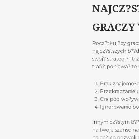
NAJCZ?S
GRACZY
Pocz?tkuj?cy gracz
najcz?stszych b??d
swoj? strategi? i t
trafi?, poniewa? t
Brak znajomo?ci
Przekraczanie 
Gra pod wp?yw
Ignorowanie bo
Innym cz?stym b??
na twoje szanse na
na gr?, co pozwoli 