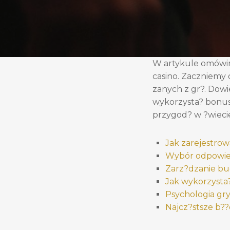
W artykule omówim
casino. Zaczniemy o
zanych z gr?. Dowi
wykorzysta? bonu
przygod? w ?wieci
Jak zarejestrowa
Wybór odpowiedn
Zarz?dzanie bu
Jak wykorzysta?
Psychologia gry
Najcz?stsze b?