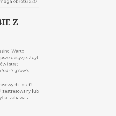
aga obrotu x20.
IE Z
asino. Warto
psze decyzje. Zbyt
w i strat
ch?odn? g?ow?.
czasowych i bud?
i? zestresowany lub
tylko zabawa, a