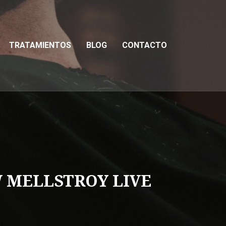
TRATAMIENTOS
BLOG
CONTACTO
W MELLSTROY LIVE