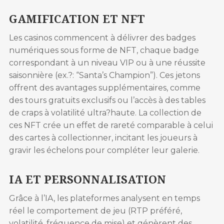
GAMIFICATION ET NFT
Les casinos commencent à délivrer des badges
numériques sous forme de NFT, chaque badge
correspondant à un niveau VIP ou à une réussite
saisonnière (ex.?: “Santa’s Champion”). Ces jetons
offrent des avantages supplémentaires, comme
des tours gratuits exclusifs ou l’accès à des tables
de craps à volatilité ultra?haute. La collection de
ces NFT crée un effet de rareté comparable à celui
des cartes à collectionner, incitant les joueurs à
gravir les échelons pour compléter leur galerie.
IA ET PERSONNALISATION
Grâce à l’IA, les plateformes analysent en temps
réel le comportement de jeu (RTP préféré,
volatilité, fréquence de mise) et génèrent des