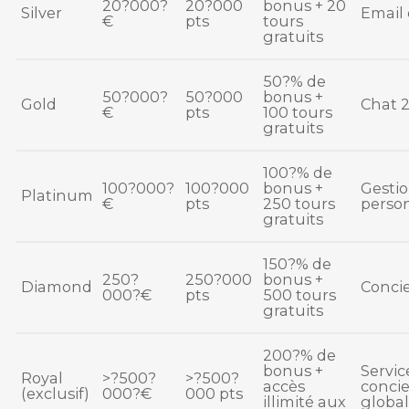
20?000?
20?000
bonus + 20
Silver
Email 
€
pts
tours
gratuits
50?% de
50?000?
50?000
bonus +
Gold
Chat 2
€
pts
100 tours
gratuits
100?% de
100?000?
100?000
bonus +
Gesti
Platinum
€
pts
250 tours
perso
gratuits
150?% de
250?
250?000
bonus +
Diamond
Conci
000?€
pts
500 tours
gratuits
200?% de
bonus +
Servic
Royal
>?500?
>?500?
accès
concie
(exclusif)
000?€
000 pts
illimité aux
globa