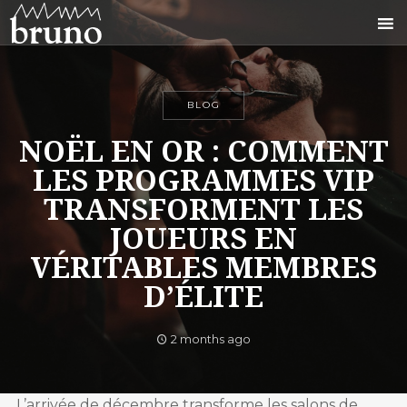
BLOG
NOËL EN OR : COMMENT
LES PROGRAMMES VIP
TRANSFORMENT LES
JOUEURS EN
VÉRITABLES MEMBRES
D’ÉLITE
2 months ago
L’arrivée de décembre transforme les salons de