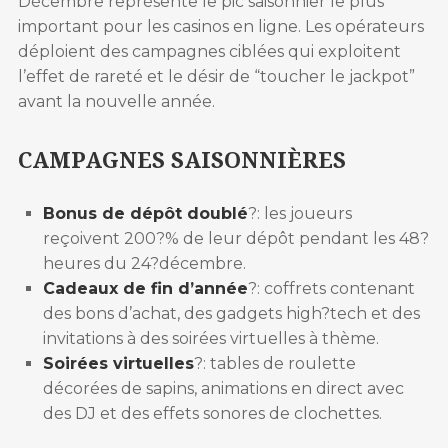
Décembre représente le pic saisonnier le plus
important pour les casinos en ligne. Les opérateurs
déploient des campagnes ciblées qui exploitent
l’effet de rareté et le désir de “toucher le jackpot”
avant la nouvelle année.
CAMPAGNES SAISONNIÈRES
Bonus de dépôt doublé
?: les joueurs
reçoivent 200?% de leur dépôt pendant les 48?
heures du 24?décembre.
Cadeaux de fin d’année
?: coffrets contenant
des bons d’achat, des gadgets high?tech et des
invitations à des soirées virtuelles à thème.
Soirées virtuelles
?: tables de roulette
décorées de sapins, animations en direct avec
des DJ et des effets sonores de clochettes.