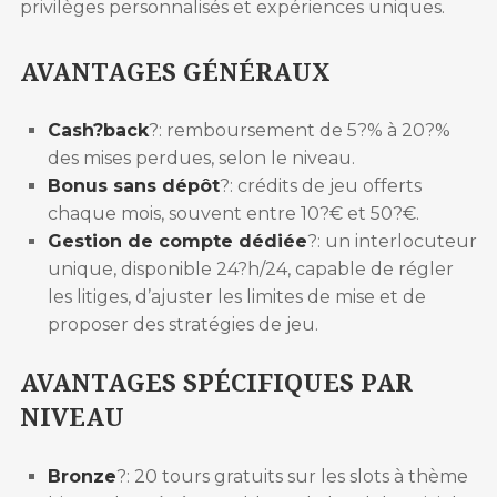
privilèges personnalisés et expériences uniques.
AVANTAGES GÉNÉRAUX
Cash?back
?: remboursement de 5?% à 20?%
des mises perdues, selon le niveau.
Bonus sans dépôt
?: crédits de jeu offerts
chaque mois, souvent entre 10?€ et 50?€.
Gestion de compte dédiée
?: un interlocuteur
unique, disponible 24?h/24, capable de régler
les litiges, d’ajuster les limites de mise et de
proposer des stratégies de jeu.
AVANTAGES SPÉCIFIQUES PAR
NIVEAU
Bronze
?: 20 tours gratuits sur les slots à thème