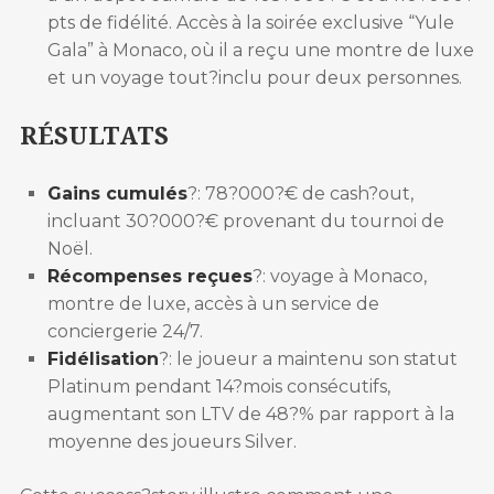
pts de fidélité. Accès à la soirée exclusive “Yule
Gala” à Monaco, où il a reçu une montre de luxe
et un voyage tout?inclu pour deux personnes.
RÉSULTATS
Gains cumulés
?: 78?000?€ de cash?out,
incluant 30?000?€ provenant du tournoi de
Noël.
Récompenses reçues
?: voyage à Monaco,
montre de luxe, accès à un service de
conciergerie 24/7.
Fidélisation
?: le joueur a maintenu son statut
Platinum pendant 14?mois consécutifs,
augmentant son LTV de 48?% par rapport à la
moyenne des joueurs Silver.