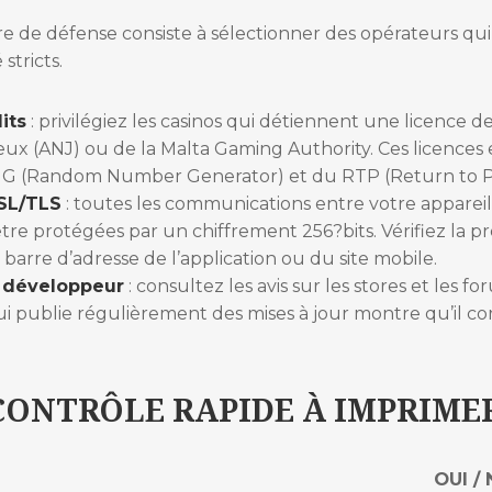
re de défense consiste à sélectionner des opérateurs qu
stricts.
its
: privilégiez les casinos qui détiennent une licence de
eux (ANJ) ou de la Malta Gaming Authority. Ces licences 
NG (Random Number Generator) et du RTP (Return to Pl
SL/TLS
: toutes les communications entre votre appareil
être protégées par un chiffrement 256?bits. Vérifiez la 
barre d’adresse de l’application ou du site mobile.
 développeur
: consultez les avis sur les stores et les fo
 publie régulièrement des mises à jour montre qu’il cor
 CONTRÔLE RAPIDE À IMPRIME
OUI /