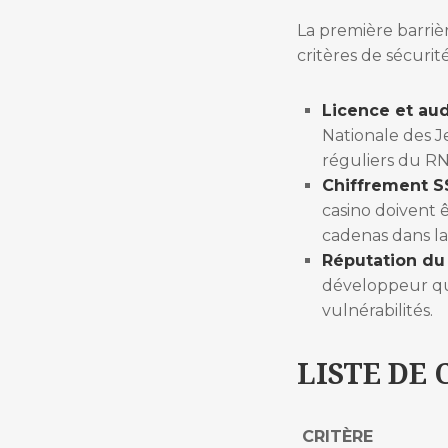
La première barriè
critères de sécurité 
Licence et aud
Nationale des J
réguliers du R
Chiffrement S
casino doivent 
cadenas dans la 
Réputation du
développeur qui
vulnérabilités.
LISTE DE
CRITÈRE