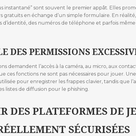
us instantané” sont souvent le premier appât. Elles pro
s gratuits en échange d’un simple formulaire. En réalité,
es d’identité, des numéros de téléphone et parfois même
ÔLE DES PERMISSIONS EXCESSIV
ions demandent l’accès à la caméra, au micro, aux contact
 que ces fonctions ne sont pas nécessaires pour jouer. Une
ilisée pour enregistrer les frappes clavier, tandis que l
 listes de diffusion pour le phishing.
SIR DES PLATEFORMES DE J
RÉELLEMENT SÉCURISÉES