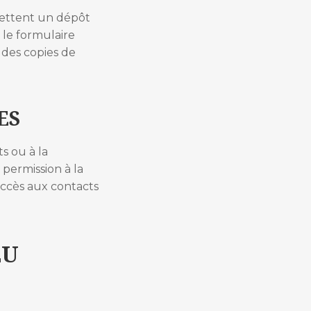
mettent un dépôt
 le formulaire
 des copies de
ES
s ou à la
 permission à la
’accès aux contacts
EU