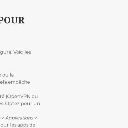
 POUR
guré. Voici les
e ou la
 Cela empêche
ffré (OpenVPN ou
es. Optez pour un
> Applications >
pour les apps de