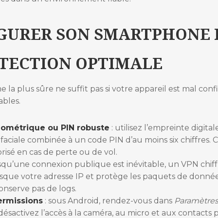
IGURER SON SMARTPHONE
TECTION OPTIMALE
la plus sûre ne suffit pas si votre appareil est mal confi
ables.
iométrique ou PIN robuste
: utilisez l’empreinte digital
faciale combinée à un code PIN d’au moins six chiffres.
risé en cas de perte ou de vol.
rsqu’une connexion publique est inévitable, un VPN chi
que votre adresse IP et protège les paquets de donné
onserve pas de logs.
ermissions
: sous Android, rendez-vous dans
Paramètres 
désactivez l’accès à la caméra, au micro et aux contacts 