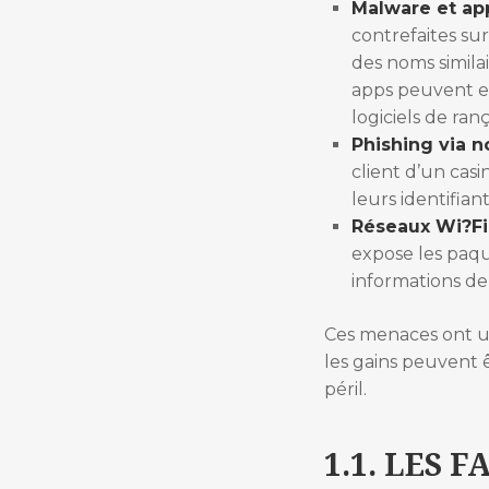
Malware et app
contrefaites su
des noms simila
apps peuvent en
logiciels de ran
Phishing via n
client d’un casi
leurs identifia
Réseaux Wi?Fi
expose les paqu
informations de
Ces menaces ont u
les gains peuvent ê
péril.
1.1. LES 