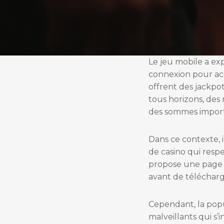
Le jeu mobile a exp
connexion pour acc
offrent des jackpot
tous horizons, des
des sommes import
Dans ce contexte, il
de casino qui respe
propose une page d
avant de télécharg
Cependant, la popu
malveillants qui s’i