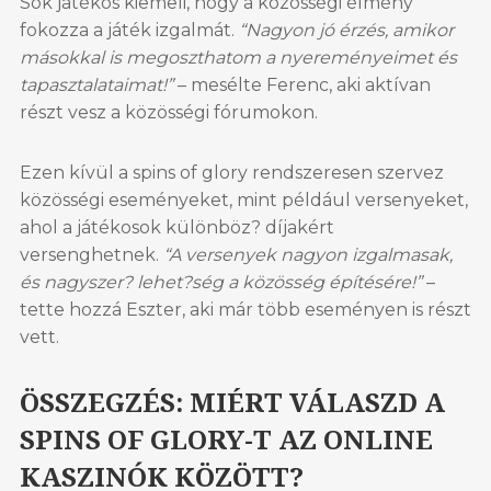
Sok játékos kiemeli, hogy a közösségi élmény
fokozza a játék izgalmát.
“Nagyon jó érzés, amikor
másokkal is megoszthatom a nyereményeimet és
tapasztalataimat!”
– mesélte Ferenc, aki aktívan
részt vesz a közösségi fórumokon.
Ezen kívül a spins of glory rendszeresen szervez
közösségi eseményeket, mint például versenyeket,
ahol a játékosok különböz? díjakért
versenghetnek.
“A versenyek nagyon izgalmasak,
és nagyszer? lehet?ség a közösség építésére!”
–
tette hozzá Eszter, aki már több eseményen is részt
vett.
ÖSSZEGZÉS: MIÉRT VÁLASZD A
SPINS OF GLORY-T AZ ONLINE
KASZINÓK KÖZÖTT?