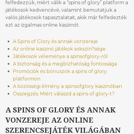
felfedezzük, miért válik a “spins of glory” platform a
játékosok kedvencévé, valamint bemutatjuk a
valós játékosok tapasztalatait, akik már felfedezték
ezt az izgalmas online kaszinót.
A Spins of Glory és annak vonzereje
Az online kaszinó játékok sokszín?sége
Játékosok véleménye a spinsofglory-ról
A biztonság és a megbízhatóság fontossága
Promóciók és bónuszok a spins of glory
platformon
A közösségi élmény a spinsofglory kaszinóban
Összegzés: Miért válaszd a spins of glory-t?
A SPINS OF GLORY ÉS ANNAK
VONZEREJE AZ ONLINE
SZERENCSEJÁTÉK VILÁGÁBAN