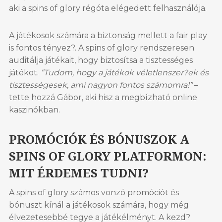
aki a spins of glory régóta elégedett felhasználója.
A játékosok számára a biztonság mellett a fair play
is fontos tényez?. A spins of glory rendszeresen
auditálja játékait, hogy biztosítsa a tisztességes
játékot.
“Tudom, hogy a játékok véletlenszer?ek és
tisztességesek, ami nagyon fontos számomra!”
–
tette hozzá Gábor, aki hisz a megbízható online
kaszinókban.
PROMÓCIÓK ÉS BÓNUSZOK A
SPINS OF GLORY PLATFORMON:
MIT ÉRDEMES TUDNI?
A spins of glory számos vonzó promóciót és
bónuszt kínál a játékosok számára, hogy még
élvezetesebbé tegye a játékélményt. A kezd?