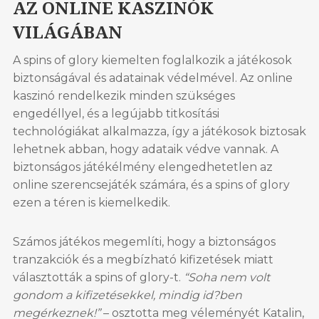
AZ ONLINE KASZINÓK
VILÁGÁBAN
A spins of glory kiemelten foglalkozik a játékosok
biztonságával és adatainak védelmével. Az online
kaszinó rendelkezik minden szükséges
engedéllyel, és a legújabb titkosítási
technológiákat alkalmazza, így a játékosok biztosak
lehetnek abban, hogy adataik védve vannak. A
biztonságos játékélmény elengedhetetlen az
online szerencsejáték számára, és a spins of glory
ezen a téren is kiemelkedik.
Számos játékos megemlíti, hogy a biztonságos
tranzakciók és a megbízható kifizetések miatt
választották a spins of glory-t.
“Soha nem volt
gondom a kifizetésekkel, mindig id?ben
megérkeznek!”
– osztotta meg véleményét Katalin,