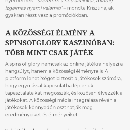
nyerhetnek.
“Szeretem a heti akciókat, mindig
izgalmas nyerni valamit!”
– mondta Krisztina, aki
gyakran részt vesz a promóciókban.
A KÖZÖSSÉGI ÉLMÉNY A
SPINSOFGLORY KASZINÓBAN:
TÖBB MINT CSAK JÁTÉK
A spins of glory nemcsak az online játékra helyezi a
hangsúlyt, hanem a közösségi élményre is. A
platform lehet?séget biztosít a játékosok számára,
hogy egymással kapcsolatba lépjenek,
tapasztalataikat megosszák, és közösen élvezzék a
játékokat. A közösségi média integrálása révén a
játékosok könnyedén oszthatják meg
eredményeiket és élményeiket.