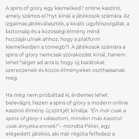
A spins of glory egy kiemelked? online kaszinó,
amely számos el?nyt kínál a játékosok számára. Az
izgalmas játékválaszték, a kiváló ügyfélszolgálat, a
biztonság és a közösségi élmény mind
hozzájárulnak ahhoz, hogy a platform
kiemelkedjen a tömegb?l. A játékosok számára a
spins of glory nemcsak szórakozást kínál, hanem
lehet?séget ad arra is, hogy új barátokat
szerezzenek és közös élményeket oszthassanak
meg.
Ha még nem próbáltad ki, érdemes lehet
belevágni, hiszen a spins of glory a modern online
kaszinó élmény új szintjét kínálja.
“Én már csak a
spins of glory-t választom, minden más kaszinó
csak árnyéka ennek!”
– mondta Péter, egy
elégedett játékos, aki már régóta felfedezi a