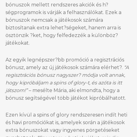
bónuszok mellett rendszeres akciók és h?
ségprogramok is várják a felhasználókat. Ezek a
bónuszok nemcsak a játékosok számára
biztosítanak extra lehet?ségeket, hanem arra is
ösztönzik ?ket, hogy felfedezzék a különböz?
játékokat.
Az egyik legnépszer?bb promóció a regisztrációs
bónusz, amely az új játékosok számára elérhet?.
“A
regisztrációs bónusz nagyszer? módja volt annak,
hogy kipróbáljam a spins of glory-t, és azóta is itt
játszom!”
– mesélte Mária, aki elmondta, hogy a
bónusz segítségével több játékot kipróbálhatott.
Ezen kívül a spins of glory rendszeresen indít heti
és havi promóciókat is, amelyek során a játékosok
extra bónuszokat vagy ingyenes pörgetéseket