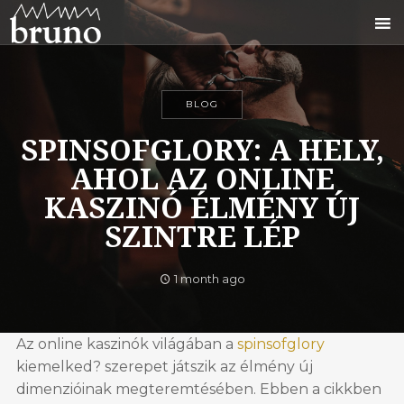
BLOG
SPINSOFGLORY: A HELY,
AHOL AZ ONLINE
KASZINÓ ÉLMÉNY ÚJ
SZINTRE LÉP
1 month ago
Az online kaszinók világában a
spinsofglory
kiemelked? szerepet játszik az élmény új
dimenzióinak megteremtésében. Ebben a cikkben