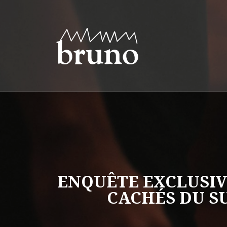
ENQUÊTE EXCLUSIVE
CACHÉS DU SU