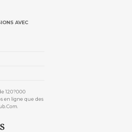
SIONS AVEC
 de 120?000
s en ligne que des
hub.Com.
S