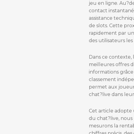
jeu en ligne. Au?de
contact instantan
assistance techni
de slots. Cette pr
rapidement par une
des utilisateurs les 
Dans ce contexte, 
meilleures offres d
informations grâc
classement indépen
permet aux joueurs
chat?live dans leur
Cet article adopte
du chat?live, nous 
mesurons la rentabi
chiffres précis, de