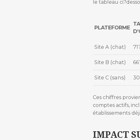
le tableau ci?desso
T
PLATEFORME
D’
Site A (chat)
71
Site B (chat)
66
Site C (sans)
30
Ces chiffres provi
comptes actifs, in
établissements déj
IMPACT S