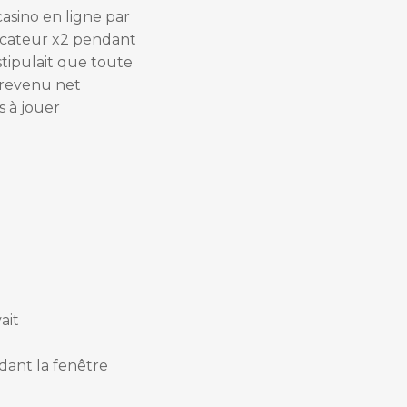
casino en ligne par
icateur x2 pendant
stipulait que toute
 revenu net
s à jouer
ait
dant la fenêtre