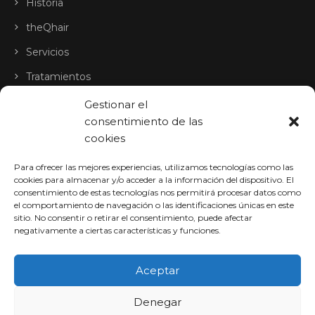
Historia
theQhair
Servicios
Tratamientos
Blog
Gestionar el
consentimiento de las
Contacto
cookies
Para ofrecer las mejores experiencias, utilizamos tecnologías como las
Calle Almte. Baldasano, 8, 30204
cookies para almacenar y/o acceder a la información del dispositivo. El
consentimiento de estas tecnologías nos permitirá procesar datos como
Cartagena, Murcia
el comportamiento de navegación o las identificaciones únicas en este
Lunes – Viernes: 9:30 – 13:30, 16:30 – 20:30
sitio. No consentir o retirar el consentimiento, puede afectar
Sábado: 9:30 – 14:00
negativamente a ciertas características y funciones.
Teléfono:
968 12 64 40
Aceptar
Denegar