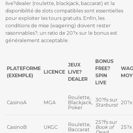
live?dealer (roulette, blackjack, baccarat) et la
disponibilité de slots compatibles sont essentielles
pour exploiter les tours gratuits. Enfin, les
conditions de mise (wagering) doivent rester
raisonnables?; un ratio de 20?x sur le bonus est
généralement acceptable.
BONUS
JEUX
PLATEFORME
FREE?
WAG
LICENCE
LIVE?
(EXEMPLE)
SPIN
MOY
DEALER
LIVE
Roulette,
30?fs sur
CasinoA
MGA
Blackjack,
20?x
Starburst
Poker
25?fs sur
Roulette,
CasinoB
UKGC
Book of
25?x
Baccarat
Dead