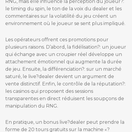
RNG, mais elle influence la perception du joueur?:
le timing du spin, le ton de la voix du dealer et les
commentaires sur la volatilité du jeu créent un
environnement où le joueur se sent plus impliqué.
Les opérateurs offrent ces promotions pour
plusieurs raisons. D’abord, la fidélisation?: un joueur
qui échange avec un croupier réel développe un
attachement émotionnel qui augmente la durée
de jeu. Ensuite, la différenciation?: sur un marché
saturé, le live?dealer devient un argument de
vente distinctif. Enfin, le contrôle de la réputation?:
les casinos qui proposent des sessions
transparentes en direct réduisent les soupçons de
manipulation du RNG.
En pratique, un bonus live?dealer peut prendre la
forme de 20 tours gratuits sur la machine «?