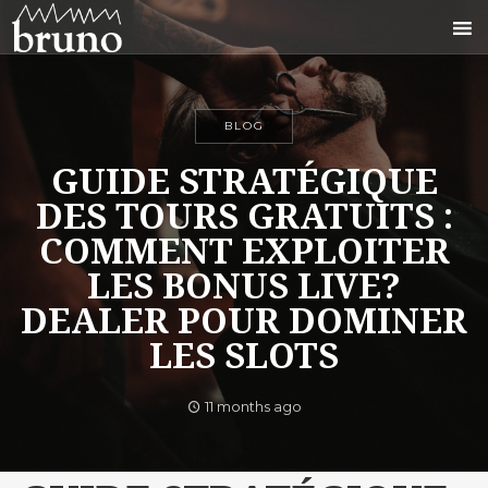
BLOG
GUIDE STRATÉGIQUE
DES TOURS GRATUITS :
COMMENT EXPLOITER
LES BONUS LIVE?
DEALER POUR DOMINER
LES SLOTS
11 months ago