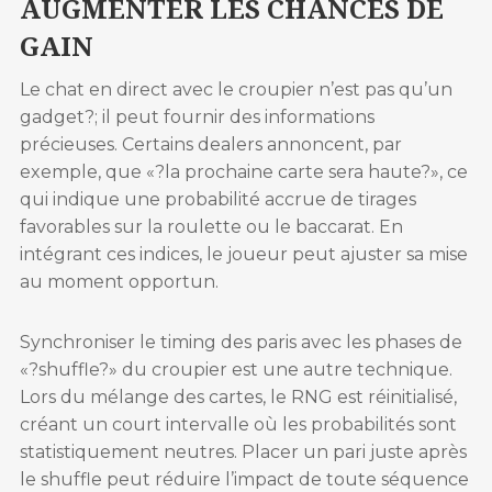
AUGMENTER LES CHANCES DE
GAIN
Le chat en direct avec le croupier n’est pas qu’un
gadget?; il peut fournir des informations
précieuses. Certains dealers annoncent, par
exemple, que «?la prochaine carte sera haute?», ce
qui indique une probabilité accrue de tirages
favorables sur la roulette ou le baccarat. En
intégrant ces indices, le joueur peut ajuster sa mise
au moment opportun.
Synchroniser le timing des paris avec les phases de
«?shuffle?» du croupier est une autre technique.
Lors du mélange des cartes, le RNG est réinitialisé,
créant un court intervalle où les probabilités sont
statistiquement neutres. Placer un pari juste après
le shuffle peut réduire l’impact de toute séquence