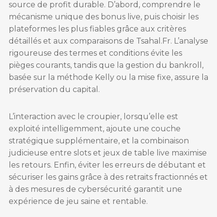
source de profit durable. D’abord, comprendre le
mécanisme unique des bonus live, puis choisir les
plateformes les plus fiables grâce aux critères
détaillés et aux comparaisons de Tsahal.Fr. L’analyse
rigoureuse des termes et conditions évite les
pièges courants, tandis que la gestion du bankroll,
basée sur la méthode Kelly ou la mise fixe, assure la
préservation du capital.
L’interaction avec le croupier, lorsqu’elle est
exploité intelligemment, ajoute une couche
stratégique supplémentaire, et la combinaison
judicieuse entre slots et jeux de table live maximise
les retours. Enfin, éviter les erreurs de débutant et
sécuriser les gains grâce à des retraits fractionnés et
à des mesures de cybersécurité garantit une
expérience de jeu saine et rentable.