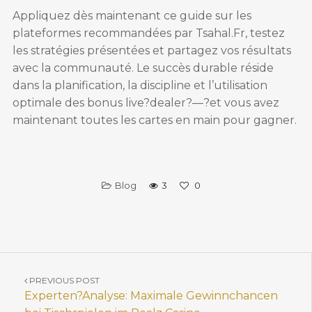
Appliquez dès maintenant ce guide sur les
plateformes recommandées par Tsahal.Fr, testez
les stratégies présentées et partagez vos résultats
avec la communauté. Le succès durable réside
dans la planification, la discipline et l’utilisation
optimale des bonus live?dealer?—?et vous avez
maintenant toutes les cartes en main pour gagner.
Blog
3
0
PREVIOUS POST
Experten?Analyse: Maximale Gewinnchancen