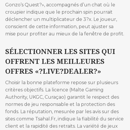
Gonzo’s Quest?», accompagnés d’un chat où le
croupier indique que le prochain spin pourrait
déclencher un multiplicateur de 3?x. Le joueur,
conscient de cette information, peut ajuster sa
mise pour profiter au mieux de la fenêtre de profit.
SÉLECTIONNER LES SITES QUI
OFFRENT LES MEILLEURES
OFFRES «?LIVE?DEALER?»
Choisir la bonne plateforme repose sur plusieurs
critères objectifs. La licence (Malte Gaming
Authority, UKGC, Curaçao) garantit le respect des
normes de jeu responsable et la protection des
fonds. La réputation, mesurée par les avis sur des
sites comme Tsahal.Fr, indique la fiabilité du service
client et la rapidité des retraits. La variété de jeux