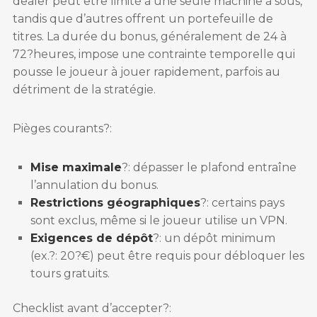
dealer peut être limité à une seule machine à sous,
tandis que d’autres offrent un portefeuille de
titres. La durée du bonus, généralement de 24 à
72?heures, impose une contrainte temporelle qui
pousse le joueur à jouer rapidement, parfois au
détriment de la stratégie.
Pièges courants?:
Mise maximale
?: dépasser le plafond entraîne
l’annulation du bonus.
Restrictions géographiques
?: certains pays
sont exclus, même si le joueur utilise un VPN.
Exigences de dépôt
?: un dépôt minimum
(ex.?: 20?€) peut être requis pour débloquer les
tours gratuits.
Checklist avant d’accepter?: