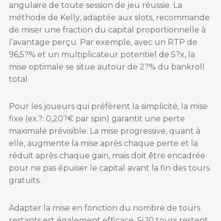
angulaire de toute session de jeu réussie. La
méthode de Kelly, adaptée aux slots, recommande
de miser une fraction du capital proportionnelle à
l’avantage perçu. Par exemple, avec un RTP de
96,5?% et un multiplicateur potentiel de 5?x, la
mise optimale se situe autour de 2?% du bankroll
total.
Pour les joueurs qui préfèrent la simplicité, la mise
fixe (ex.?: 0,20?€ par spin) garantit une perte
maximale prévisible. La mise progressive, quant à
elle, augmente la mise après chaque perte et la
réduit après chaque gain, mais doit être encadrée
pour ne pas épuiser le capital avant la fin des tours
gratuits.
Adapter la mise en fonction du nombre de tours
restants est également efficace. Si 10 tours restent