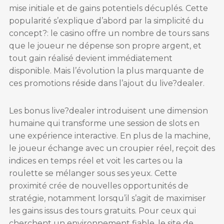
mise initiale et de gains potentiels décuplés. Cette
popularité s’explique d’abord par la simplicité du
concept?: le casino offre un nombre de tours sans
que le joueur ne dépense son propre argent, et
tout gain réalisé devient immédiatement
disponible. Mais l’évolution la plus marquante de
ces promotions réside dans l’ajout du live?dealer.
Les bonus live?dealer introduisent une dimension
humaine qui transforme une session de slots en
une expérience interactive. En plus de la machine,
le joueur échange avec un croupier réel, reçoit des
indices en temps réel et voit les cartes ou la
roulette se mélanger sous ses yeux. Cette
proximité crée de nouvelles opportunités de
stratégie, notamment lorsqu’il s’agit de maximiser
les gains issus des tours gratuits. Pour ceux qui
cherchent un environnement fiable, le site de