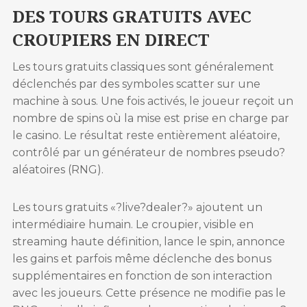
DES TOURS GRATUITS AVEC
CROUPIERS EN DIRECT
Les tours gratuits classiques sont généralement
déclenchés par des symboles scatter sur une
machine à sous. Une fois activés, le joueur reçoit un
nombre de spins où la mise est prise en charge par
le casino. Le résultat reste entièrement aléatoire,
contrôlé par un générateur de nombres pseudo?
aléatoires (RNG).
Les tours gratuits «?live?dealer?» ajoutent un
intermédiaire humain. Le croupier, visible en
streaming haute définition, lance le spin, annonce
les gains et parfois même déclenche des bonus
supplémentaires en fonction de son interaction
avec les joueurs. Cette présence ne modifie pas le