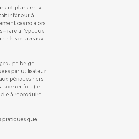
ement plus de dix
ait inférieur à
ement casino alors
s – rare à l’époque
surer les nouveaux
n groupe belge
ées par utilisateur
aux périodes hors
sonnier fort (le
icile à reproduire
s pratiques que