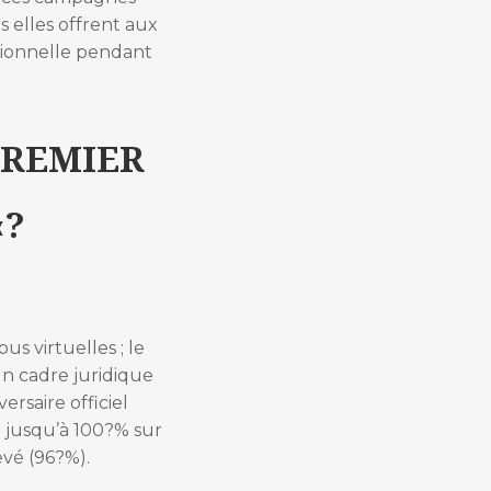
 elles offrent aux
tionnelle pendant
 PREMIER
«?
s virtuelles ; le
n cadre juridique
rsaire officiel
 jusqu’à 100?% sur
evé (96?%).