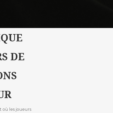
IQUE
S DE
ONS
UR
et où les joueurs