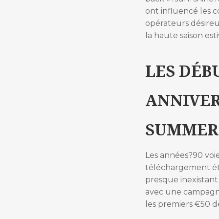
ont influencé les 
opérateurs désireu
la haute saison esti
LES DÉBU
ANNIVER
SUMMER 
Les années?90 voien
téléchargement éta
presque inexistant
avec une campagne
les premiers €50 d