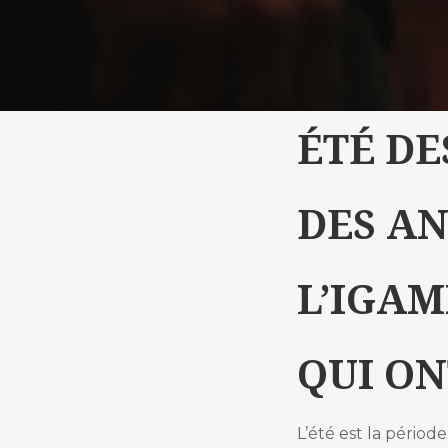
ÉTÉ DE
DES AN
L’IGAM
QUI ON
L’été est la période