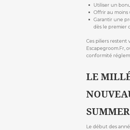
Utiliser un bon
Offrir au moins
Garantir une pr
dès le premier 
Ces piliers restent
Escapegroom.Fr, où
conformité régleme
LE MILL
NOUVEAU
SUMMER 
Le début des année