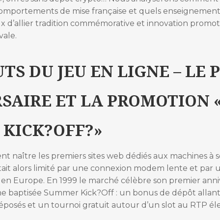
comportements de mise française et quels enseignements
x d’allier tradition commémorative et innovation promo
vale.
TS DU JEU EN LIGNE – LE
SAIRE ET LA PROMOTION 
KICK?OFF?»
t naître les premiers sites web dédiés aux machines à sou
it alors limité par une connexion modem lente et par u
 en Europe. En 1999 le marché célèbre son premier annive
 baptisée Summer Kick?Off : un bonus de dépôt allant
éposés et un tournoi gratuit autour d’un slot au RTP él