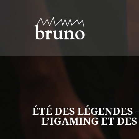
ÉTÉ DES LÉGENDES 
L’IGAMING ET DE