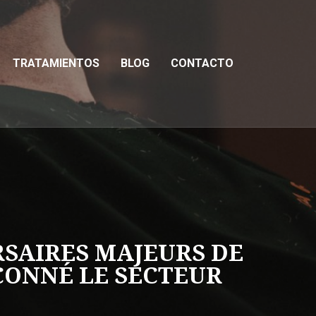
TRATAMIENTOS
BLOG
CONTACTO
RSAIRES MAJEURS DE
ÇONNÉ LE SECTEUR