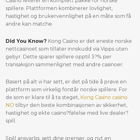
Casino leverer en komplett pakke for norske
spillere. Plattformen kombinerer lovlighet,
hastighet og brukervennlighet på en måte som få
andre kan matche.
Did You Know?
Kong Casino er det eneste norske
nettcasinoet som tillater innskudd via Vipps uten
gebyr. Dette sparer spillere opptil 3?% per
transaksjon sammenlignet med andre casinoer.
Basert på alt vi har sett, er det på tide å prøve en
plattform som virkelig forstår norske spillere. For
de som er klare til å ta steget,
Kong Casino casino
NO
tilbyr den beste kombinasjonen av sikkerhet,
hastighet og ekte casino?følelse med live dealer?
spill.
Spill ansvarlig, sett dine grenser, og nyt en