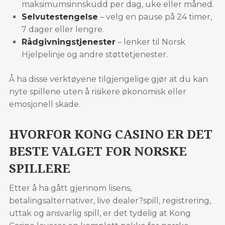
maksimumsinnskudd per dag, uke eller måned.
Selvutestengelse
– velg en pause på 24 timer,
7 dager eller lengre.
Rådgivningstjenester
– lenker til Norsk
Hjelpelinje og andre støttetjenester.
Å ha disse verktøyene tilgjengelige gjør at du kan
nyte spillene uten å risikere økonomisk eller
emosjonell skade.
HVORFOR KONG CASINO ER DET
BESTE VALGET FOR NORSKE
SPILLERE
Etter å ha gått gjennom lisens,
betalingsalternativer, live dealer?spill, registrering,
uttak og ansvarlig spill, er det tydelig at Kong