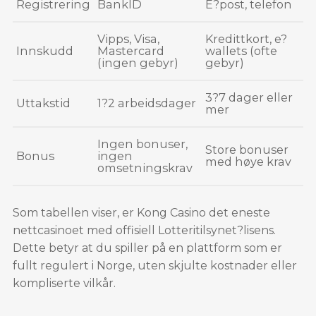
Registrering
BankID
E?post, telefon
Vipps, Visa,
Kredittkort, e?
Innskudd
Mastercard
wallets (ofte
(ingen gebyr)
gebyr)
3?7 dager eller
Uttakstid
1?2 arbeidsdager
mer
Ingen bonuser,
Store bonuser
Bonus
ingen
med høye krav
omsetningskrav
Som tabellen viser, er Kong Casino det eneste
nettcasinoet med offisiell Lotteritilsynet?lisens.
Dette betyr at du spiller på en plattform som er
fullt regulert i Norge, uten skjulte kostnader eller
kompliserte vilkår.