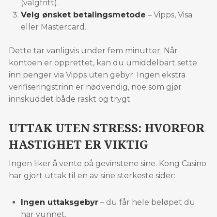
(valgfritt).
Velg ønsket betalingsmetode
– Vipps, Visa
eller Mastercard.
Dette tar vanligvis under fem minutter. Når
kontoen er opprettet, kan du umiddelbart sette
inn penger via Vipps uten gebyr. Ingen ekstra
verifiseringstrinn er nødvendig, noe som gjør
innskuddet både raskt og trygt.
UTTAK UTEN STRESS: HVORFOR
HASTIGHET ER VIKTIG
Ingen liker å vente på gevinstene sine. Kong Casino
har gjort uttak til en av sine sterkeste sider:
Ingen uttaksgebyr
– du får hele beløpet du
har vunnet.