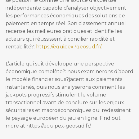
se positionne comme une source d’expertise
indépendante capable d’analyser objectivement
les performances économiques des solutions de
paiement en temps réel. Son classement annuel
recense les meilleures pratiques et identifie les
acteurs qui réussissent à concilier rapidité et
rentabilité?:
https://equipex?geosud.fr/
.
L’article qui suit développe une perspective
économique complète?: nous examinerons d’abord
le modèle financier sous?jacent aux paiements
instantanés, puis nous analyserons comment les
jackpots progressifs stimulent le volume
transactionnel avant de conclure sur les enjeux
sécuritaires et macroéconomiques qui redessinent
le paysage européen du jeu en ligne. Find out
more at https://equipex-geosud.fr/.