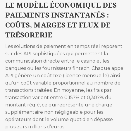
LE MODÈLE ÉCONOMIQUE DES
PAIEMENTS INSTANTANÉS :
COÛTS, MARGES ET FLUX DE
TRÉSORERIE
Les solutions de paiement en temps réel reposent
sur des API sophistiquées qui permettent la
communication directe entre le casino et les
banques ou les fournisseurs fintech. Chaque appel
API génère un coût fixe (licence mensuelle) ainsi
qu’un coût variable proportionnel au nombre de
transactions traitées. En moyenne, les frais par
transaction varient entre 0,15?% et 0,30?% du
montant réglé, ce qui représente une charge
supplémentaire non négligeable pour les
opérateurs dont le volume quotidien dépasse
plusieurs millions d’euros.