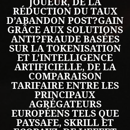
JOUEUR, DE LA
RÉDUCTION DU TAUX
D’ABANDON POST?GAIN
GRÂCE AUX SOLUTIONS
ANTI?FRAUDE BASÉES
SUR LA TOKENISATION
ET L’INTELLIGENCE
ARTIFICIELLE, DE LA
COMPARAISON
TARIFAIRE ENTRE LES
PRINCIPAUX
AGRÉGATEURS
EUROPÉENS TELS QUE
PAYSAFE, SKRILL ET