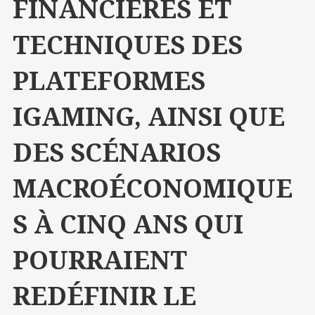
FINANCIÈRES ET
TECHNIQUES DES
PLATEFORMES
IGAMING, AINSI QUE
DES SCÉNARIOS
MACROÉCONOMIQUE
S À CINQ ANS QUI
POURRAIENT
REDÉFINIR LE