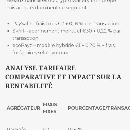
réseaux bancaires ou crypto wallets. En Europe
trois acteurs dominent ce segment :
PaySafe – frais fixes €2 + 0,18 % par transaction
Skrill – abonnement mensuel €30 + 0,22 % par
transaction
ecoPayz – modèle hybride €1 + 0,20 % + frais
forfaitaires selon volume
ANALYSE TARIFAIRE
COMPARATIVE ET IMPACT SUR LA
RENTABILITÉ
FRAIS
AGRÉGATEUR
POURCENTAGE/TRANSA
FIXES
PaySafe
€2
0,18 %