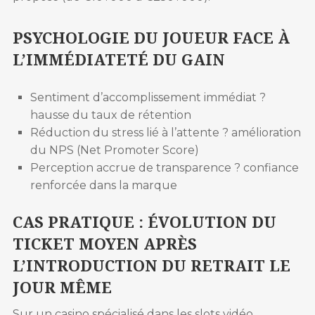
PSYCHOLOGIE DU JOUEUR FACE À
L’IMMÉDIATETÉ DU GAIN
Sentiment d’accomplissement immédiat ?
hausse du taux de rétention
Réduction du stress lié à l’attente ? amélioration
du NPS (Net Promoter Score)
Perception accrue de transparence ? confiance
renforcée dans la marque
CAS PRATIQUE : ÉVOLUTION DU
TICKET MOYEN APRÈS
L’INTRODUCTION DU RETRAIT LE
JOUR MÊME
Sur un casino spécialisé dans les slots vidéo