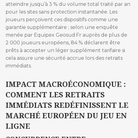
atteindre jusqu’à 3 % du volume total traité par an
pour les sites sans protection instantanée. Les
joueurs perçoivent ces dispositifs comme une
garantie supplémentaire ; selon une enquête
menée par Equipex Geosud.Fr auprès de plus de
2 000 joueurs européens, 84 % déclarent être
prêts à accepter un léger supplément tarifaire si
cela assure une sécurité accrue lors des retraits
immédiats.
IMPACT MACROÉCONOMIQUE :
COMMENT LES RETRAITS
IMMÉDIATS REDÉFINISSENT LE
MARCHÉ EUROPÉEN DU JEU EN
LIGNE