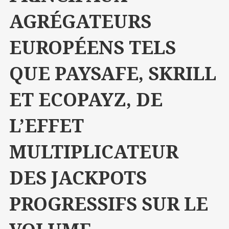
AGRÉGATEURS
EUROPÉENS TELS
QUE PAYSAFE, SKRILL
ET ECOPAYZ, DE
L’EFFET
MULTIPLICATEUR
DES JACKPOTS
PROGRESSIFS SUR LE