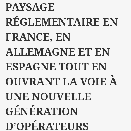
PAYSAGE
RÉGLEMENTAIRE EN
FRANCE, EN
ALLEMAGNE ET EN
ESPAGNE TOUT EN
OUVRANT LA VOIE À
UNE NOUVELLE
GÉNÉRATION
D’OPÉRATEURS