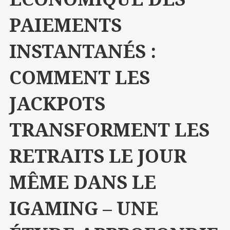
PAIEMENTS
INSTANTANÉS :
COMMENT LES
JACKPOTS
TRANSFORMENT LES
RETRAITS LE JOUR
MÊME DANS LE
IGAMING – UNE