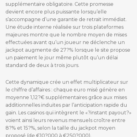
supplémentaire obligatoire. Cette promesse
devient encore plus puissante lorsqu’elle
s’accompagne d’une garantie de retrait immédiat.
Une étude interne réalisée sur trois plateformes
majeures montre que le nombre moyen de mises
effectuées avant qu’un joueur ne déclenche un
jackpot augmente de 27?% lorsque le site propose
un paiement le jour même plutôt qu’un délai
standard de deux à trois jours.
Cette dynamique crée un effet multiplicateur sur
le chiffre d’affaires : chaque euro misé génère en
moyenne 1,12?€ supplémentaires grâce aux mises
additionnelles induites par l’anticipation rapide du
gain. Les casinos qui intègrent le «?instant payout?»
voient ainsi leurs revenus mensuels croître entre
8?% et 15?%, selon la taille du jackpot moyen
proposé (de €10?000 à €250?000).