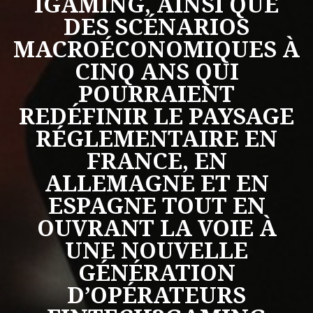
IGAMING, AINSI QUE
DES SCÉNARIOS
MACROÉCONOMIQUES À
CINQ ANS QUI
POURRAIENT
REDÉFINIR LE PAYSAGE
RÉGLEMENTAIRE EN
FRANCE, EN
ALLEMAGNE ET EN
ESPAGNE TOUT EN
OUVRANT LA VOIE À
UNE NOUVELLE
GÉNÉRATION
D’OPÉRATEURS