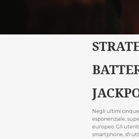
STRATE
BATTER
JACKPO
Negli ultimi cinque 
esponenziale, super
europeo. Gli utenti
smartphone, sfrutt