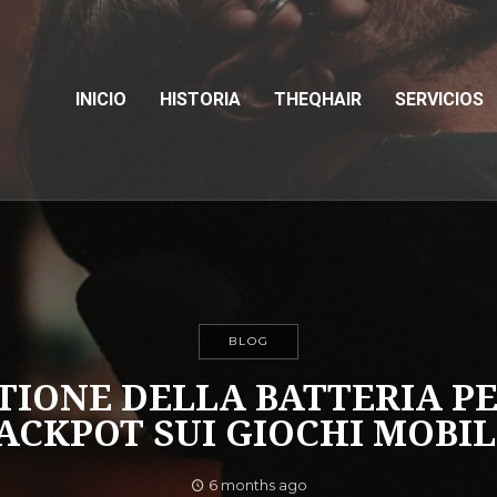
INICIO
HISTORIA
THEQHAIR
SERVICIOS
BLOG
TIONE DELLA BATTERIA P
ACKPOT SUI GIOCHI MOBI
6 months ago