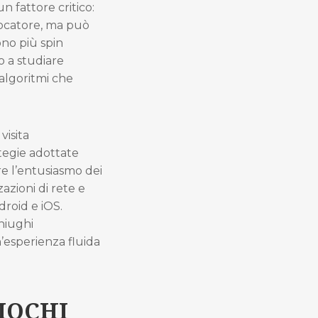
n fattore critico:
iocatore, ma può
ono più spin
o a studiare
algoritmi che
visita
ategie adottate
e l’entusiasmo dei
azioni di rete e
droid e iOS.
oniughi
’esperienza fluida
IOCHI