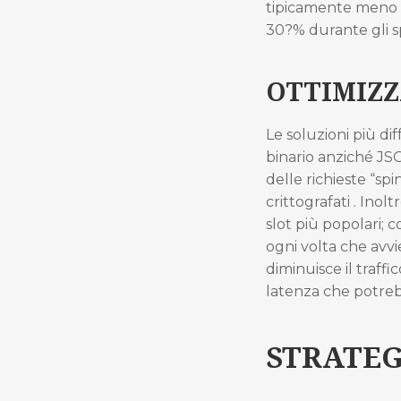
tipicamente meno 
30?% durante gli sp
OTTIMIZZ
Le soluzioni più d
binario anziché JS
delle richieste “sp
crittografati . Ino
slot più popolari; c
ogni volta che avv
diminuisce il traff
latenza che potre
STRATEG