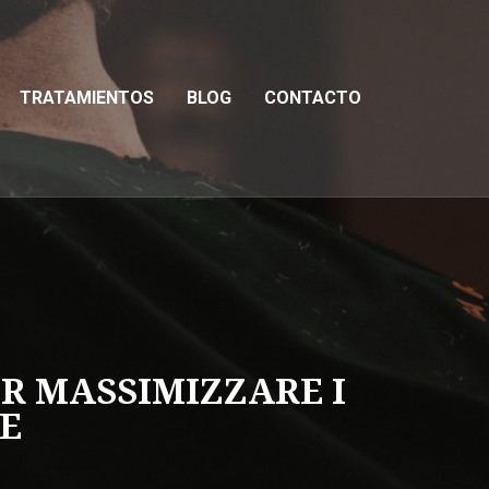
TRATAMIENTOS
BLOG
CONTACTO
ER MASSIMIZZARE I
LE