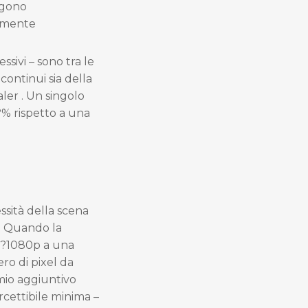
ngono
vamente
ssivi – sono tra le
ontinui sia della
aler . Un singolo
% rispetto a una
ssità della scena
 . Quando la
va?1080p a una
ro di pixel da
mio aggiuntivo
ercettibile minima –