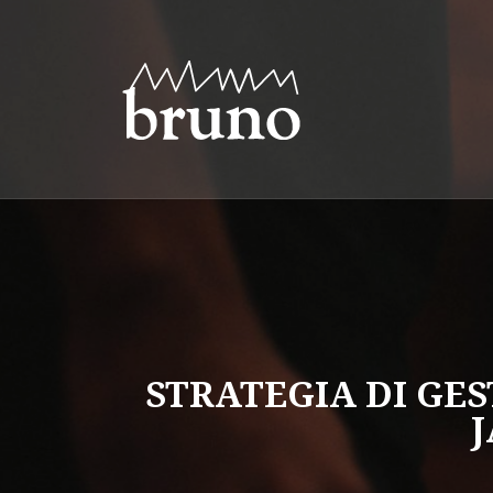
STRATEGIA DI GES
J