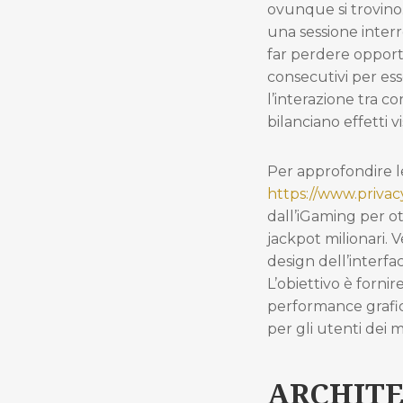
ovunque si trovino.
una sessione inter
far perdere opportu
consecutivi per ess
l’interazione tra 
bilanciano effetti v
Per approfondire le
https://www.privacy
dall’iGaming per o
jackpot milionari. 
design dell’interfa
L’obiettivo è forni
performance grafic
per gli utenti dei m
ARCHITE