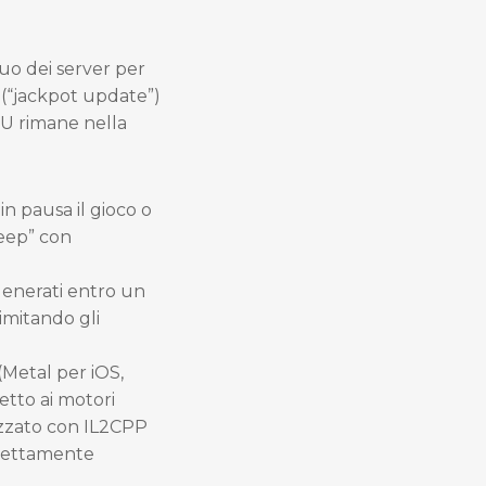
uo dei server per
he (“jackpot update”)
PU rimane nella
 pausa il gioco o
eep” con
 generati entro un
imitando gli
 (Metal per iOS,
etto ai motori
mizzato con IL2CPP
rrettamente