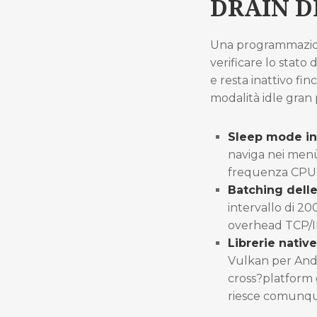
DRAIN D
Una programmazione
verificare lo stato 
e resta inattivo fi
modalità idle gran 
Sleep mode in
naviga nei menù
frequenza CPU
Batching delle
intervallo di 2
overhead TCP/
Librerie nativ
Vulkan per Andr
cross?platform 
riesce comunqu